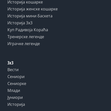
Историја кошарке
Историја женске кошарке
Историја мини баскета
Историја 3x3
Куп Радивоја Кораћа
Тренерске легенде
Играчке легенде
3x3
Вести
Сениори
Сениорке
Млади
Јуниори
Историја