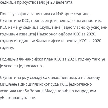
седници присуствовало је 28 делегата.
После усвајања записника са Изборне седнице
Скупштине КСС, поднесен је извештај о активностима
КСС између седница Скупштине. Једногласно су усвојени
годишњи извештај Надзорног одбора КСС за 2020.
годину и годишњи Финансијски извештај КСС за 2020.
годину.
Годишњи Финансијски план КСС за 2021. годину такође
је усвојен једногласно.
Скупштина је, у складу са овлашћењима, а на основу
мишљења Дисциплинског суда КСС, једногласно
усвојила молбу Зорана Младеновића о ванредном
ублажавању казне.