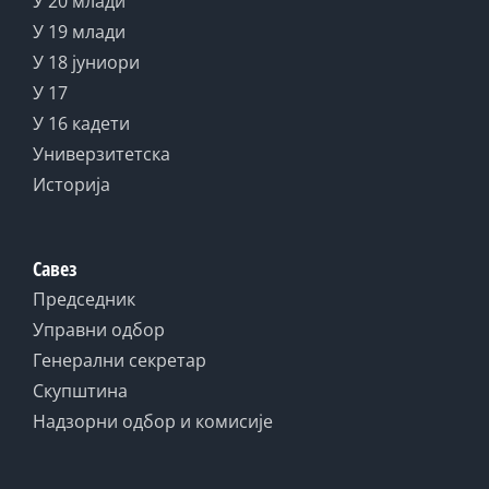
У 20 млади
У 19 млади
У 18 јуниори
У 17
У 16 кадети
Универзитетска
Историја
Савез
Председник
Управни одбор
Генерални секретар
Скупштина
Надзорни одбор и комисије