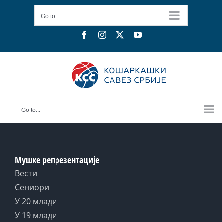
Skip
Go to...
to
content
Facebook
Instagram
X
YouTube
Go to...
Мушке репрезентације
Вести
Сениори
У 20 млади
У 19 млади