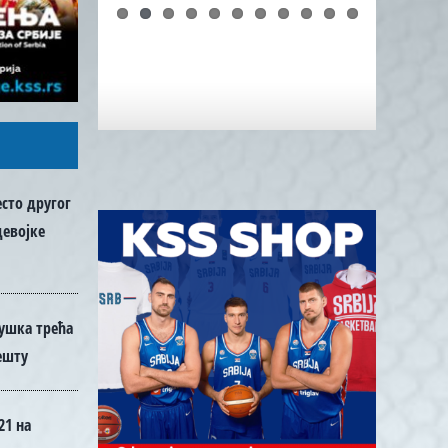
сто другог
девојке
мушка трећа
ешту
21 на