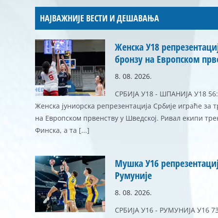
НАЈВАЖНИЈЕ ВЕСТИ И ДЕШАВАЊА
Женска У18 репрезентаци
бронзу на Европском прв
8. 08. 2026.
СРБИЈА У18 - ШПАНИЈА У18 56:79
Женска јуниорска репрезентација Србије играће за 
на Европском првенству у Шведској. Ривал екипи тр
Финска, а та [...]
Мушка У16 репрезентациј
Румуније
8. 08. 2026.
СРБИЈА У16 - РУМУНИЈА У16 73:7