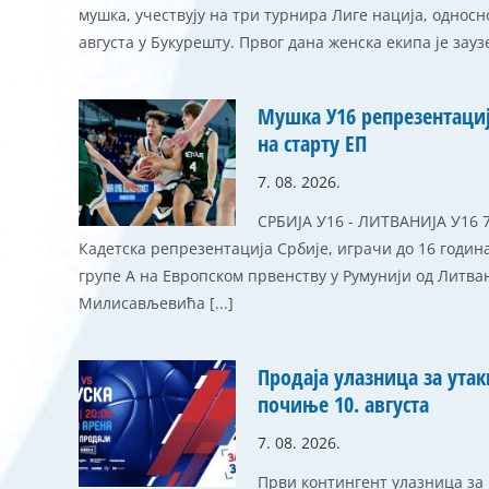
мушка, учествују на три турнира Лиге нација, односно 
августа у Букурешту. Првог дана женска екипа је заузел
Мушка У16 репрезентациј
на старту ЕП
7. 08. 2026.
СРБИЈА У16 - ЛИТВАНИЈА У16 79:
Кадетска репрезентација Србије, играчи до 16 година
групе А на Европском првенству у Румунији од Литва
Милисављевића [...]
Продаја улазница за ута
почиње 10. августа
7. 08. 2026.
Први контингент улазница за