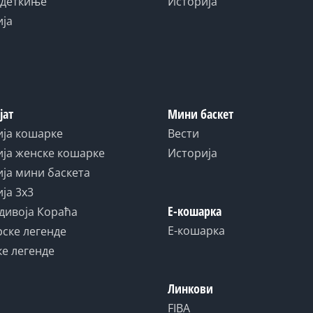
адеткиње
Историја
ија
јат
Мини баскет
ија кошарке
Вести
ја женске кошарке
Историја
ја мини баскета
ја 3x3
Е-кошарка
дивоја Кораћа
Е-кошарка
ске легенде
е легенде
Линкови
FIBA