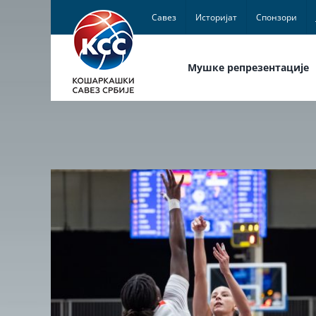
Skip
Савез
Историјат
Спонзори
to
content
Мушке репрезентације