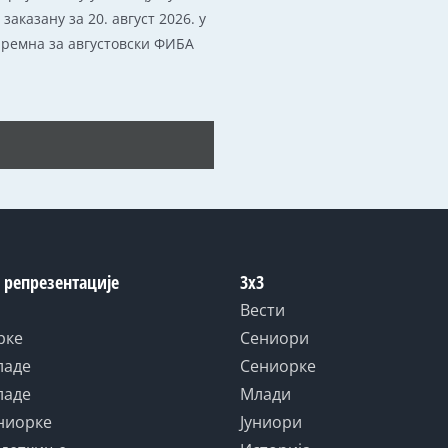
аказану за 20. август 2026. у
ипремна за августовски ФИБА
 репрезентације
3x3
Вести
рке
Сениори
ладе
Сениорке
ладе
Млади
униорке
Јуниори