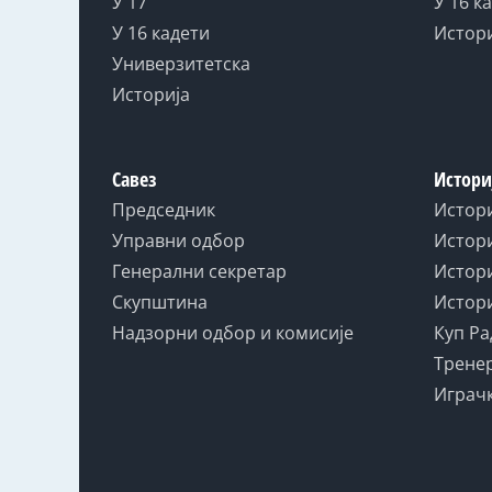
У 17
У 16 к
У 16 кадети
Истор
Универзитетска
Историја
Савез
Истори
Председник
Истор
Управни одбор
Истори
Генерални секретар
Истори
Скупштина
Истори
Надзорни одбор и комисије
Куп Ра
Тренер
Играчк