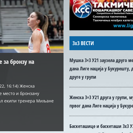
3x3 ВЕСТИ
Мушка 3×3 У21 заузела друго ме
 за бронзу на
била од Румуније
г дана Лиге нација у
ћа првог дана Лиге
итваније на старту ЕП
дана Лиге нација у Букурешту, 
:20, 23:24) Кадетска
9:23, 20:25) Кадетска
друге у групи
 групе А на Европском
ажена је у првом колу
22, 16:14) Женска
женска и мушка, учествују
женска и мушка, учествују
ранка Милисављевића [...]
]
е место и бронзану
опу“, од 7. до 9. августа у
опу", од 7. до 9. августа у
Женска 3×3 У21 друга у групи, 
вал екипи тренера Миљане
првог дана Лиге нација у Букур
Баскеташице и баскеташи 3х3 У