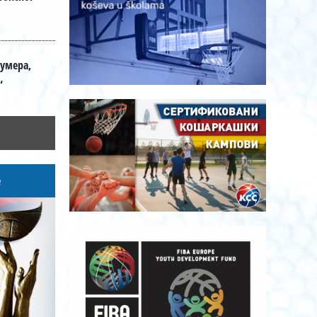
умера,
“
е