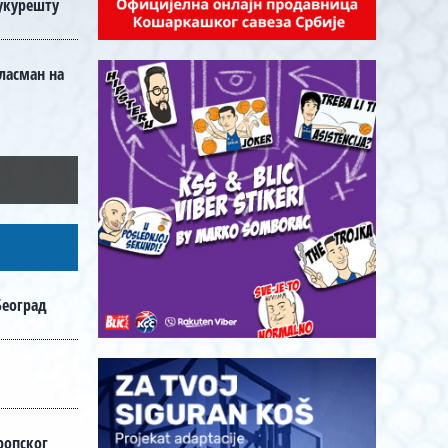
Букурешту
пласман на
Београд
ропског