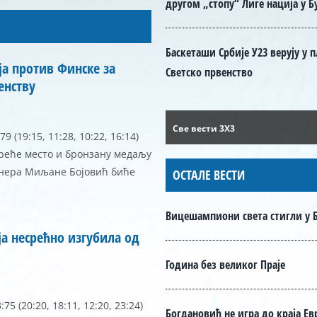
другом „стопу“ Лиге нација у 
Баскеташи Србије У23 верују у 
ја против Финске за
Светско првенство
енству
Све вести 3X3
 (19:15, 11:28, 10:22, 16:14)
треће место и бронзану медаљу
енера Миљане Бојовић биће
ОСТАЛЕ ВЕСТИ
Вицешампиони света стигли у 
а несрећно изгубила од
Година без великог Праје
5 (20:20, 18:11, 12:20, 23:24)
Богдановић не игра до краја Ев