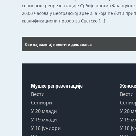
сениорске репрезентације Србије против Француске, з
20.00 часова у Београдској арени, а која ће бити пр
квалификациони прозор за Светско [...]
Све најважније вести и дешавања
Мушке репрезентације
Женске
Вести
Вести
Сениори
Сенио
У 20 млади
У 20 м
У 19 млади
У 19 м
У 18 јуниори
У 18 ј