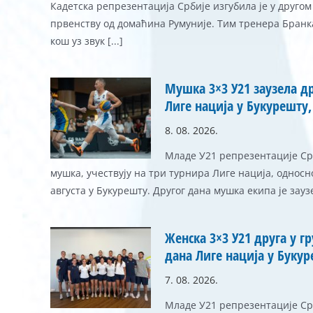
Кадетска репрезентација Србије изгубила је у другом
првенству од домаћина Румуније. Тим тренера Бран
кош уз звук [...]
Мушка 3×3 У21 заузела др
Лиге нација у Букурешту,
8. 08. 2026.
Младе У21 репрезентације Срб
мушка, учествују на три турнира Лиге нација, односно 
августа у Букурешту. Другог дана мушка екипа је заузел
Женска 3×3 У21 друга у г
дана Лиге нација у Буку
7. 08. 2026.
Младе У21 репрезентације Срб