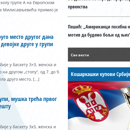
 колу групе А на Европском
првенства
ка Милисављевића примио је
Пешић: „Американци посебна н
мотив да будемо бољи од њих
уго место другог дана
 девојке друге у групи
Све вести
ије у баскету 3×3, женска и
на другом „стопу“, од 7. до 9.
Кошаркашки купови Србиј
а друго место, [...]
рупи, мушка трећа првог
решту
ије у баскету 3x3, женска и