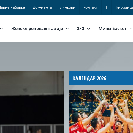
Јавне набавке
Документа
Линкови
Контакт
|
Ћирилиц
Женске репрезентације
3×3
Мини баскет
КАЛЕНДАР 2026