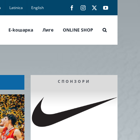
а
Latinica
English
Facebook
Instagram
X
YouTube
E-koшарка
Лиге
ONLINE SHOP
СПОНЗОРИ