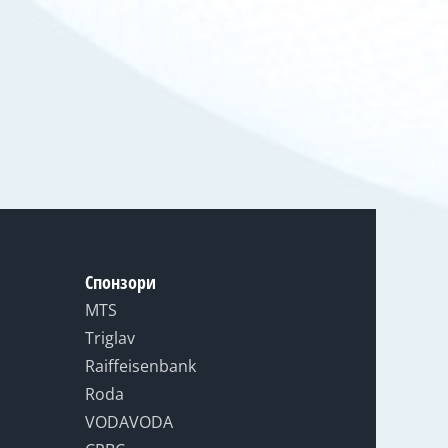
Спонзори
MTS
Triglav
Raiffeisenbank
Roda
VODAVODA