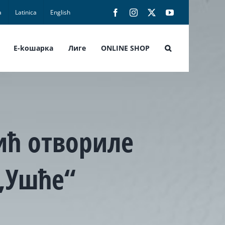
а
Latinica
English
Facebook
Instagram
X
YouTube
E-koшарка
Лиге
ONLINE SHOP
ић отвориле
„Ушће“