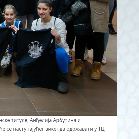
ске титуле, Анђелија Арбутина и
ће се наступајућег викенда одржавати у ТЦ