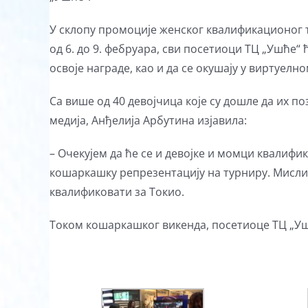
У склопу промоције женског квалификационог т
од 6. до 9. фебруара, сви посетиоци ТЦ „Ушће“
освоје награде, као и да се окушају у виртуел
Са више од 40 девојчица које су дошле да их по
медија, Анђелија Арбутина изјавила:
– Очекујем да ће се и девојке и момци квалифи
кошаркашку репрезентацију на турниру. Мислим
квалификовати за Токио.
Током кошаркашког викенда, посетиоце ТЦ „Уш