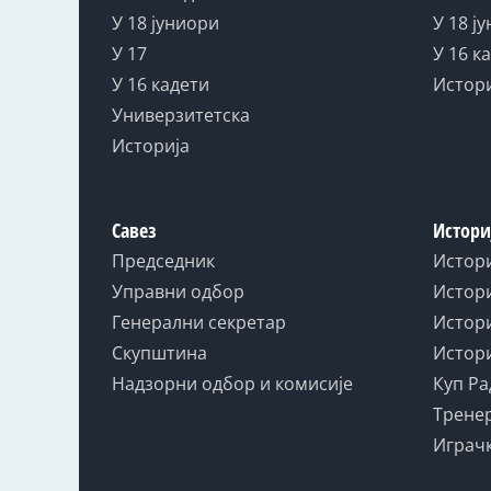
У 18 јуниори
У 18 ј
У 17
У 16 к
У 16 кадети
Истор
Универзитетска
Историја
Савез
Истори
Председник
Истор
Управни одбор
Истори
Генерални секретар
Истори
Скупштина
Истори
Надзорни одбор и комисије
Куп Ра
Тренер
Играчк