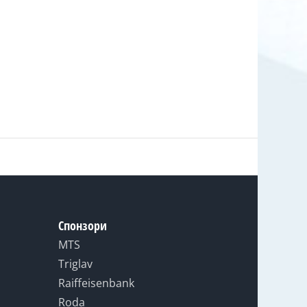
Спонзори
MTS
Triglav
Raiffeisenbank
Roda