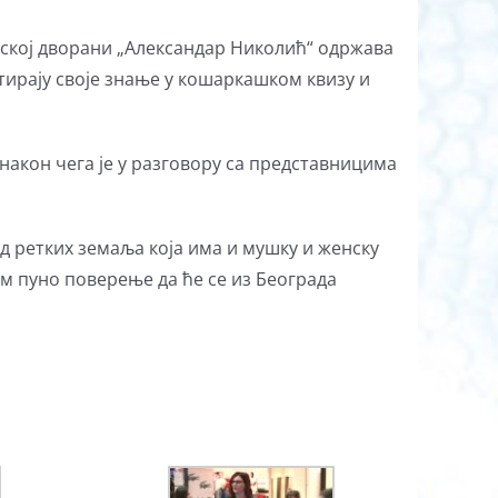
адској дворани „Александар Николић“ одржава
стирају своје знање у кошаркашком квизу и
 након чега је у разговору са представницима
од ретких земаља која има и мушку и женску
ам пуно поверење да ће се из Београда