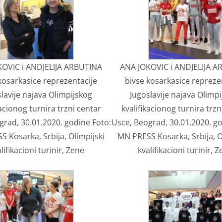
OVIC i ANDJELIJA ARBUTINA
ANA JOKOVIC i ANDJELIJA 
kosarkasice reprezentacije
bivse kosarkasice repreze
lavije najava Olimpijskog
Jugoslavije najava Olimp
kacionog turnira trzni centar
kvalifikacionog turnira trzn
grad, 30.01.2020. godine Foto:
Usce, Beograd, 30.01.2020. go
 Kosarka, Srbija, Olimpijski
MN PRESS Kosarka, Srbija, O
lifikacioni turinir, Zene
kvalifikacioni turinir, 