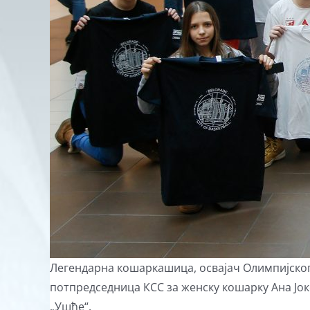
Легендарна кошаркашица, освајач Олимпијског 
потпредседница КСС за женску кошарку Ана Јок
„Ушће“.