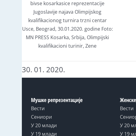
bivse kosarkasice reprezentacije
Jugoslavije najava Olimpijskog
kvalifikacionog turnira trzni centar
Usce, Beograd, 30.01.2020. godine Foto:
MN PRESS Kosarka, Srbija, Olimpijski
kvalifikacioni turinir, Zene
30. 01. 2020.
Мушке репрезентације
Женске
Вести
Вести
Сениори
Сенио
У 20 млади
У 20 м
У 19 млади
У 19 м