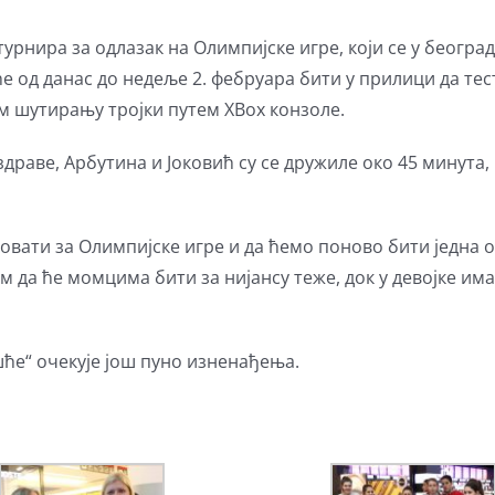
урнира за одлазак на Олимпијске игре, који се у беогр
 ће од данас до недеље 2. фебруара бити у прилици да те
ном шутирању тројки путем XBоx конзоле.
здраве, Арбутина и Јоковић су се дружиле око 45 минута,
ковати за Олимпијске игре и да ћемо поново бити једна 
 да ће момцима бити за нијансу теже, док у девојке им
ће“ очекује још пуно изненађења.