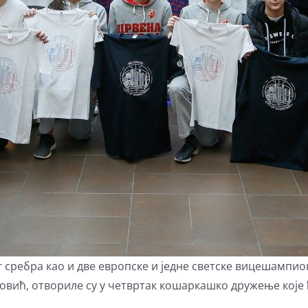
сребра као и две европске и једне светске вицешампион
овић, отвориле су у четвртак кошаркашко дружење које 