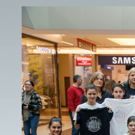
View
Larger
Image