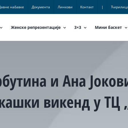
Јавне набавке
Документа
Линкови
Контакт
|
Ћирилиц
Женске репрезентације
3×3
Мини баскет
рбутина и Ана Јоков
кашки викенд у ТЦ 