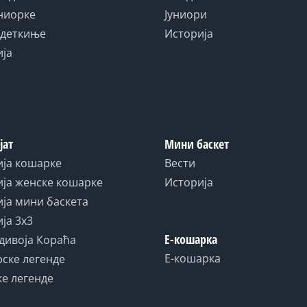
униорке
Јуниори
адеткиње
Историја
ија
јат
Мини баскет
ија кошарке
Вести
ја женске кошарке
Историја
ја мини баскета
ја 3x3
Е-кошарка
дивоја Кораћа
Е-кошарка
ске легенде
е легенде