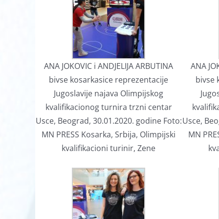
ANA JOKOVIC i ANDJELIJA ARBUTINA
ANA JOK
bivse kosarkasice reprezentacije
bivse 
Jugoslavije najava Olimpijskog
Jugos
kvalifikacionog turnira trzni centar
kvalifi
Usce, Beograd, 30.01.2020. godine Foto:
Usce, Beo
MN PRESS Kosarka, Srbija, Olimpijski
MN PRESS
kvalifikacioni turinir, Zene
kva