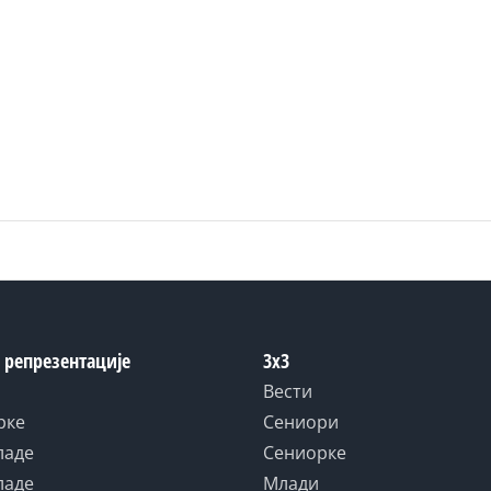
 репрезентације
3x3
Вести
рке
Сениори
ладе
Сениорке
ладе
Млади