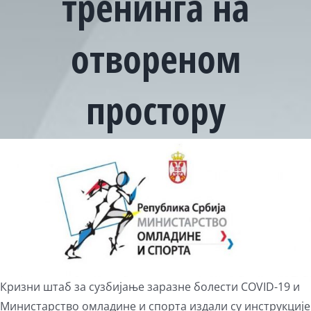
тренинга на
отвореном
простору
View
Larger
Image
Кризни штаб за сузбијање заразне болести COVID-19 и
Министарство омладине и спорта издали су инструкције