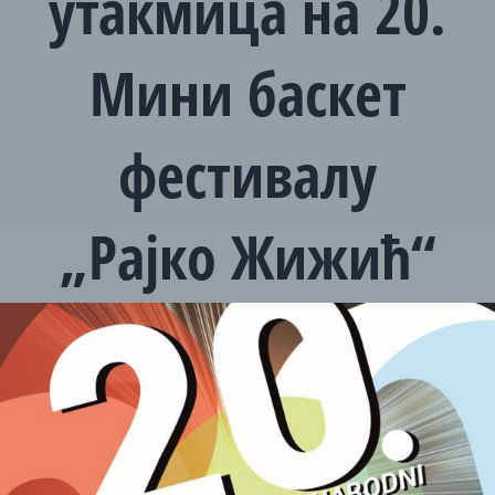
утакмица на 20.
Мини баскет
фестивалу
„Рајко Жижић“
View
Larger
Image