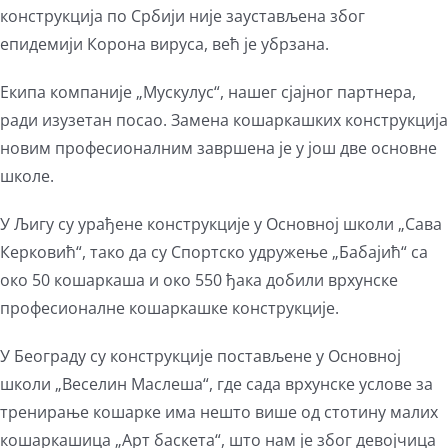
конструкција по Србији није заустављена због
епидемији Корона вируса, већ је убрзана.
Екипа компаније „Мускулус“, нашег сјајног партнера,
ради изузетан посао. Замена кошаркашких конструкција
новим професионалним завршена је у још две основне
школе.
У Љигу су урађене конструкције у Основној школи „Сава
Керковић“, тако да су Спортско удружење „Бабајић“ са
око 50 кошаркаша и око 550 ђака добили врхунске
професионалне кошаркашке конструкције.
У Београду су конструкције постављене у Основној
школи „Веселин Маслеша“, где сада врхунске услове за
тренирање кошарке има нешто више од стотину малих
кошаркашица „Арт баскета“, што нам је због девојчица