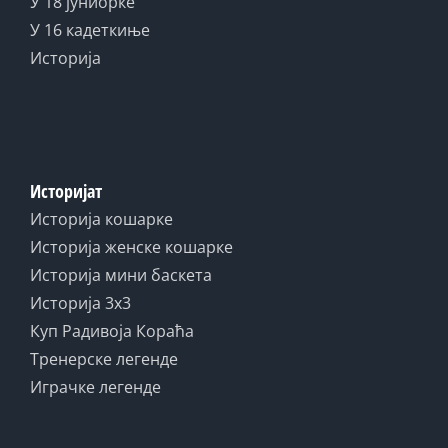
У 18 јуниорке
У 16 кадеткиње
Историја
Историјат
Историја кошарке
Историја женске кошарке
Историја мини баскета
Историја 3x3
Куп Радивоја Кораћа
Тренерске легенде
Играчке легенде