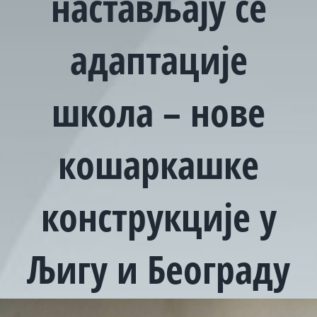
настављају се
адаптације
школа – нове
кошаркашке
конструкције у
Љигу и Београду
View