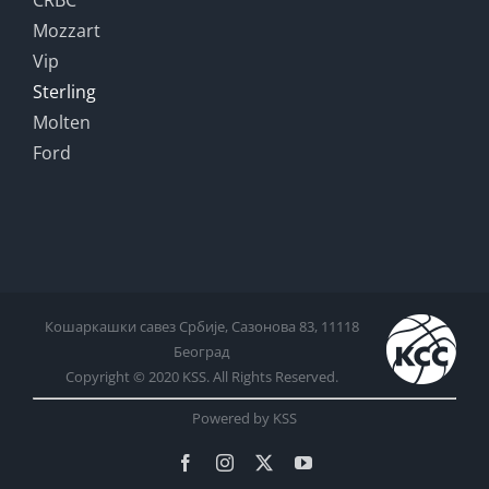
CRBC
Mozzart
Vip
Sterling
Molten
Ford
Кошаркашки савез Србије, Сазонова 83, 11118
Београд
Copyright © 2020 KSS. All Rights Reserved.
Powered by KSS
Facebook
Instagram
X
YouTube