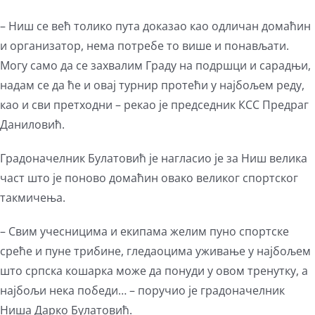
– Ниш се већ толико пута доказао као одличан домаћин
и организатор, нема потребе то више и понављати.
Могу само да се захвалим Граду на подршци и сарадњи,
надам се да ће и овај турнир протећи у најбољем реду,
као и сви претходни – рекао је председник КСС Предраг
Даниловић.
Градоначелник Булатовић је нагласио је за Ниш велика
част што је поново домаћин овако великог спортског
такмичења.
– Свим учесницима и екипама желим пуно спортске
среће и пуне трибине, гледаоцима уживање у најбољем
што српска кошарка може да понуди у овом тренутку, а
најбољи нека победи… – поручио је градоначелник
Ниша Дарко Булатовић.