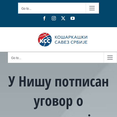
Skip
Go to...
to
content
Facebook
Instagram
X
YouTube
Go to...
У Нишу потписан
уговор о