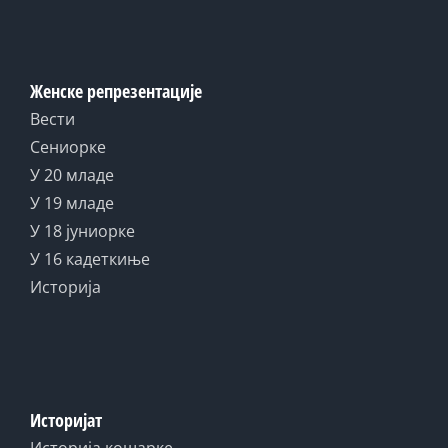
Женске репрезентације
Вести
Сениорке
У 20 младе
У 19 младе
У 18 јуниорке
У 16 кадеткиње
Историја
Историјат
Историја кошарке