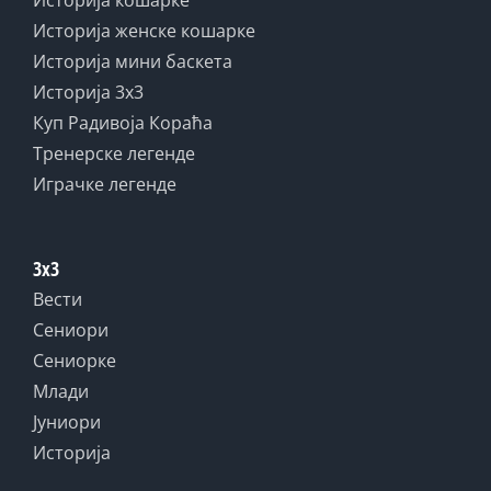
Историја женске кошарке
Историја мини баскета
Историја 3x3
Куп Радивоја Кораћа
Тренерске легенде
Играчке легенде
3x3
Вести
Сениори
Сениорке
Млади
Јуниори
Историја