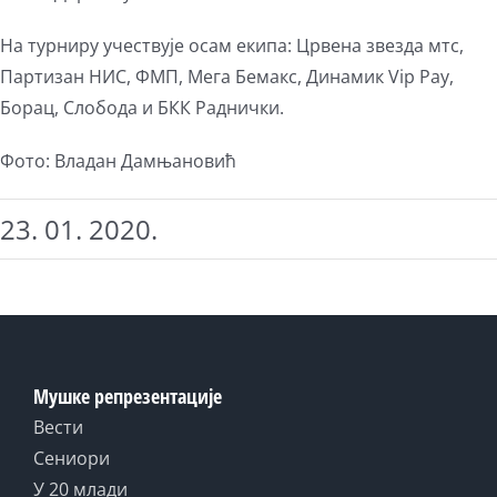
На турниру учествује осам екипа: Црвена звезда мтс,
Партизан НИС, ФМП, Мега Бемакс, Динамик Vip Pay,
Борац, Слобода и БКК Раднички.
Фото: Владан Дамњановић
23. 01. 2020.
Мушке репрезентације
Вести
Сениори
У 20 млади