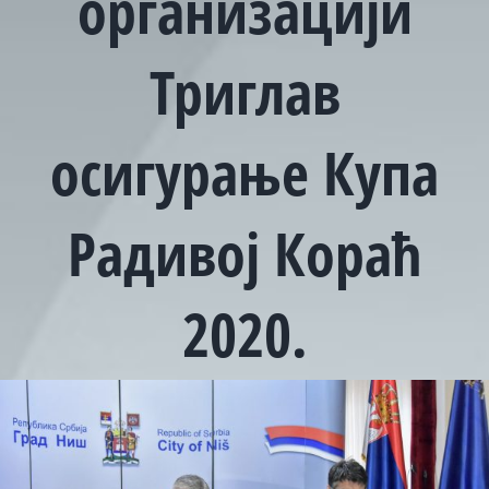
организацији
Триглав
осигурање Купа
Радивој Кораћ
2020.
View
Larger
Image