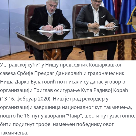
У „Градској кући“ у Нишу председник Кошаркашког
савеза Србије Предраг Даниловић и градоначелник
Ниша Дарко Булатовић потписали су данас уговор о
организацији Триглав осигурање Купа Радивој Кораћ
(13-16. фебруар 2020). Ниш је град рекордер у
организацији завршница националног куп такмичења,
пошто ће 16. пут у дворани “Чаир”, шести пут узастопно,
бити подигнут трофеј намењен победнику овог
такмичења.