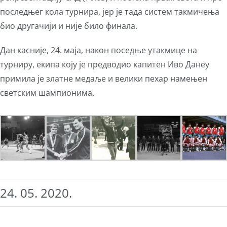
последњег кола турнира, јер је тада систем такмичења
био другачији и није било финала.
Дан касније, 24. маја, након поседње утакмице на
турниру, екипа коју је предводио капитен Иво Данеу
примила је златне медаље и велики пехар намењен
светским шампионима.
24. 05. 2020.