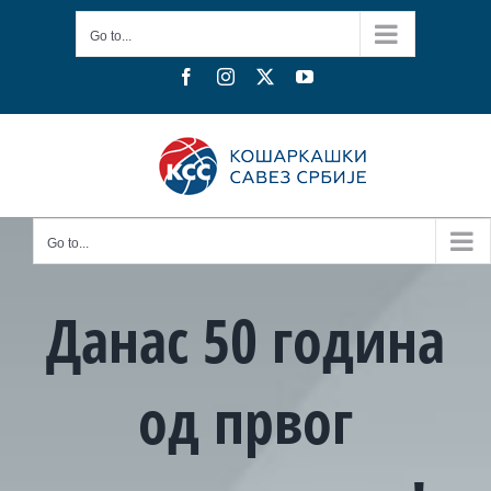
Skip
Go to...
to
content
Facebook
Instagram
X
YouTube
Go to...
Данас 50 година
од првог