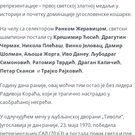
репрезентације – првој светској златној медаљи у
историји и почетку доминације југословенске кошарке.
На челу са селектором
Ранком Жеравицом
, светски
шампиони постали су
Крешимир Ћосић
,
Драгутин
Чермак
,
Никола Плећаш
,
Винко Јеловац
,
Дамир
Шолман
,
Аљоша Жорга
,
Иво Данеу
,
Љубодраг
Симоновић
,
Ратомир Тврдић
,
Драган Капичић
,
Петар Сканси
и
Трајко Рајковић
.
Годину дана раније, овај моћни тим остао је без лидера
Радивоја Кораћа, који је трагично настрадао у
саобраћаној несрећи.
У одлучујућем мечу у љубљанској дворани „Тиволи“,
Југославија је дан раније, 23. маја 1970, победила
репрезентацију САД (70:63) и постала првак света и пре