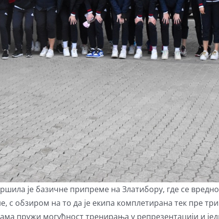
ршила је базичне припреме на Златибору, где се вредн
е, с обзиром на то да је екипа комплетирана тек пре три
ама пружи могућност тренирања у репрезентацији и једн