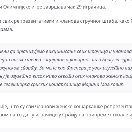
и Олимпијске игре завршава чак 29 играчица.
е свих репрезентативки и чланова стручног штаба, како
грама.
успели да организујемо вакцинисање свих играчица и члано
дно висок степен социјалне одговорности и бригу за здра
врхунском спорту. За мене као тренера је увек изузетно 
њу је изузетно висок ниво свести свих чланова женске ко
 је селекторка српских кошаркашица Марина Маљковић.
бије, што су сви чланови женске кошаркашке репрезентац
ром на то да су играчице у Србију на припреме стизале 