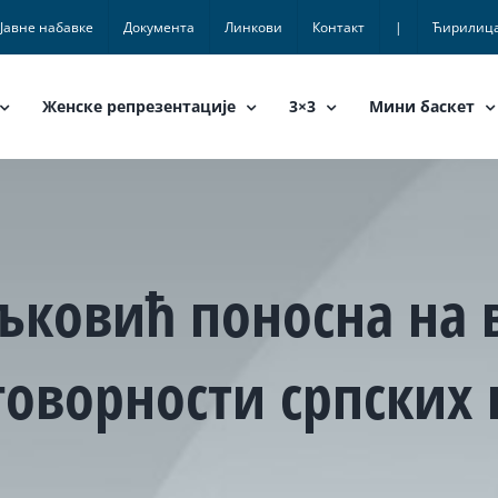
Јавне набавке
Документа
Линкови
Контакт
|
Ћирилиц
Женске репрезентације
3×3
Мини баскет
ковић поносна на в
говорности српски