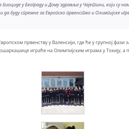
а биоциде у Београду и Дому здравља у Чајетини, који су н
 и да буду спремне за Европско првенство и Олимпијске игр
 Европском првенству у Валенсији, где ће у групној фази
кошаркашице играће на Олимпијским играма у Токију, а 