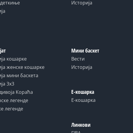
адеткиње
Историја
ија
јат
Мини баскет
ија кошарке
Вести
ја женске кошарке
Историја
ја мини баскета
ја 3x3
Е-кошарка
дивоја Кораћа
Е-кошарка
ске легенде
е легенде
Линкови
FIBA