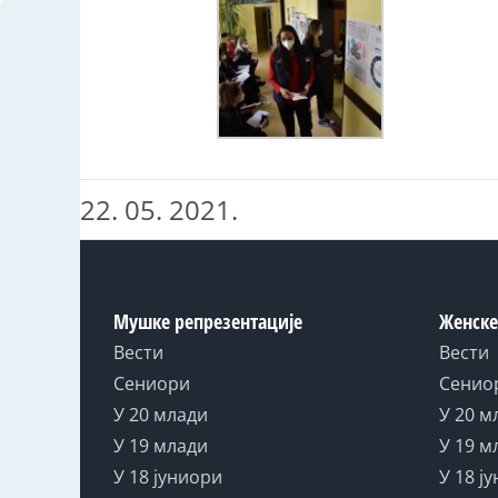
22. 05. 2021.
Мушке репрезентације
Женске
Вести
Вести
Сениори
Сенио
У 20 млади
У 20 м
У 19 млади
У 19 м
У 18 јуниори
У 18 ј