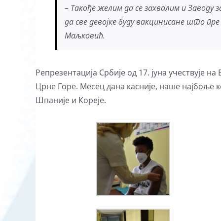
– Такође желим да се захвалим и Заводу з
да све девојке буду вакцинисане што пре
Маљковић.
Репрезентација Србије од 17. јуна учествује на
Црне Горе. Месец дана касније, наше најбоље 
Шпаније и Кореје.