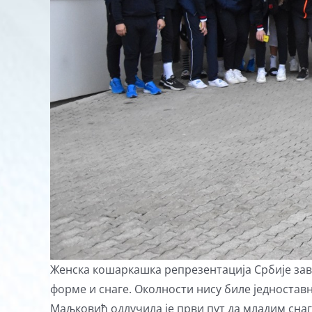
Женска кошаркашка репрезентација Србије зав
форме и снаге. Околности нису биле једноставн
Маљковић одлучила је први пут да младим снаг