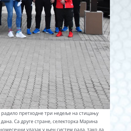
о радило претходне три недеље на стицању
 дана. Са друге стране, селекторка Марина
омесечни улазак у њен систем рада, тако да