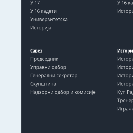
У 17
У 16 к
У 16 кадети
Истор
Универзитетска
Историја
Савез
Истори
Председник
Истор
Управни одбор
Истори
Генерални секретар
Истори
Скупштина
Истори
Надзорни одбор и комисије
Куп Ра
Тренер
Играчк