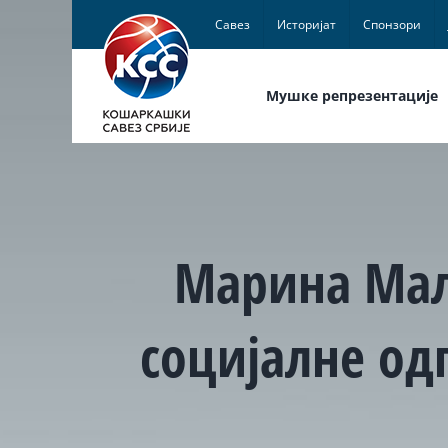
Skip
Савез
Историјат
Спонзори
to
content
Мушке репрезентације
Марина Маљ
социјалне од