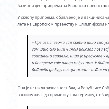
базични део припрема за Европско првенство 
У склопу припрема, обављено је и вакцинисањ
лета на Европском првенству и Олимпијским и
– Пре свега, веома сам срећна што смо 
сам што смо тим чином показали сви заје
сопствено здравље, што је предуслов у 
и поверење које влада међу нама. У пита
потреби да буду вакцинисани – истакла
Она је истакла захвалност Влади Републике Ср
вакцину желе да приме и у ком термину, с обзи