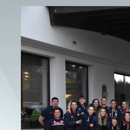
View
Larger
Image