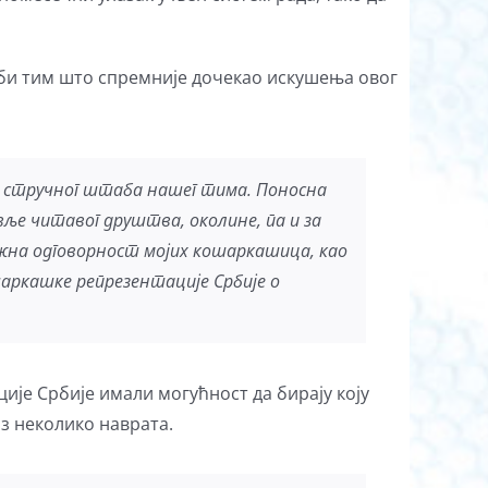
 би тим што спремније дочекао искушења овог
ва стручног штаба нашег тима. Поносна
вље читавог друштва, околине, па и за
важна одговорност мојих кошаркашица, као
шаркашке репрезентације Србије о
ије Србије имали могућност да бирају коју
из неколико наврата.