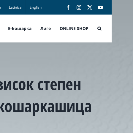
а
Latinica
English
Facebook
Instagram
X
YouTube
E-koшарка
Лиге
ONLINE SHOP
исок степен
х кошаркашица