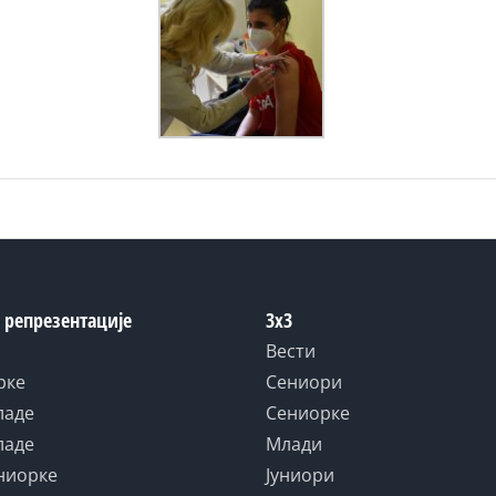
 репрезентације
3x3
Вести
рке
Сениори
ладе
Сениорке
ладе
Млади
униорке
Јуниори