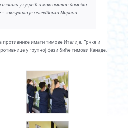
ам изашли у сусрет и максимално помогли
е – закључила је селекторка Марина
 за противнике имати тимове Италије, Грчке и
противнице у групној фази биће тимови Канаде,