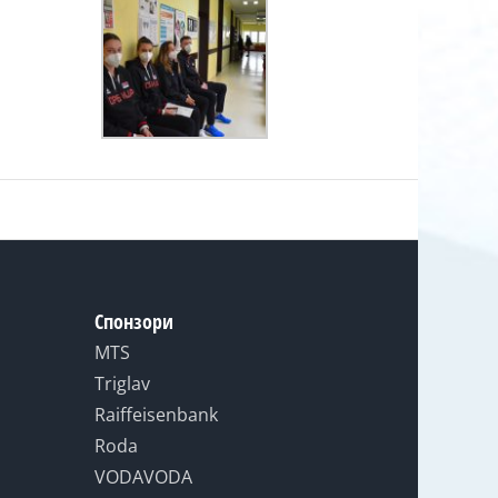
Спонзори
MTS
Triglav
Raiffeisenbank
Roda
VODAVODA