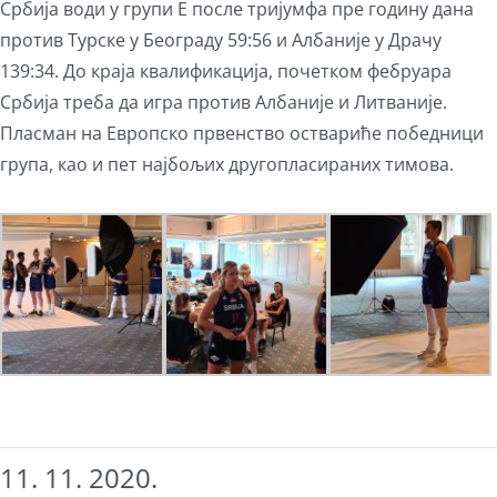
Србија води у групи Е после тријумфа пре годину дана
против Турске у Београду 59:56 и Албаније у Драчу
139:34. До краја квалификација, почетком фебруара
Србија треба да игра против Албаније и Литваније.
Пласман на Европско првенство оствариће победници
група, као и пет најбољих другопласираних тимова.
11. 11. 2020.