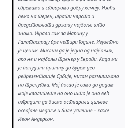
спремамо и стварамо добру хемију. Изаћи
ћемо на терен, играти чврсто и
представљати државу најбоље што
знамо. Играла сам за Марину у
Галатасарају пре четири године. Изузетно
је ценим. Мислим да је једна од најбољих,
ако не и најбољи тренер у Европи. Када ми
је понудила прилику да будем део
репрезентације Србије, нисам размишљала
ни тренутка. Мој посао је само да додам
моје квалитете на оно што је она већ
изградила да бисмо остварили циљеве,
освајале медаље и биле успешне – каже
Ивон Андерсон.