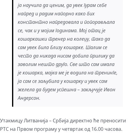
ја научила да ценим, да увек гурам себе
напред и радим напорно како бих
константно напредовала и попорављала
се, чак и у мојим годинама. Мој отац је
кошаркашки тренер на колеџу, тако да
сам увек била близу кошарке. Шалим се
често да никада нисам добила прилику да
заволим нешто друго. Све што сам имала
је кошарка, мајка ме је водила на тренинге,
ја сам се заљубила у кошарку и увек сам
желела да будем успешна – закључује Ивон
Андерсон.
Утакмицу Литванија – Србија директно ће преносити
РТС на Првом програму у четвртак од 16.00 часова.