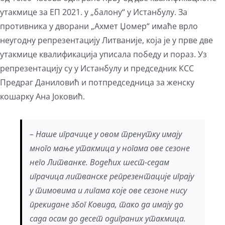
утакмице за ЕП 2021. у „балону“ у Истанбулу. За
противника у дворани „Ахмет Џомер“ имаће врло
неугодну репрезентацију Литваније, која је у прве две
утакмице квалификација уписала победу и пораз. Уз
репрезентацију су у Истанбулу и председник КСС
Предраг Даниловић и потпредседница за женску
кошарку Ана Јоковић.
– Наше играчице у овом тренутку имају
много мање утакмица у ногама ове сезоне
него Литванке. Водећих шест-седам
играчица литванске репрезентације играју
у тимовима и лигама које ове сезоне нису
прекидане због Ковида, тако да имају до
сада осам до десет одиграних утакмица.