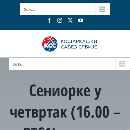
Skip
Go to...
to
content
Facebook
Instagram
X
YouTube
Go to...
Сениорке у
четвртак (16.00 –