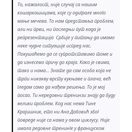
То, нажалост, није случај са нашим
кошаркашицама, које су одиграле много
мање мечева. То нам представља проблем,
али ни први, ни последњи пут када је
репрезентација Србије у питању да имамо
неке чудне ситуације испред нас.
Покушаћемо да се супротставимо томе и
да изнесемо причу до краја. Како је свима,
тако и нама… Знате да сам особа која не
трпи никакву врсту кукњаве и плача, већ
гледам само да нађем решења. То је мој
посао. Ти нередовни тренинзи знају да буду
велики проблем. Код нас нема Тине
Крајишник, ето ни Ана Дабовић због
повреде није са нама у овом циклусу. Није
имала редовне тренинге у француском