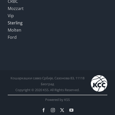
CRBC
Mozzart
Vip
Sterling
Molten
Ford
Кошаркашки савез Србије, Сазонова 83, 11118
Београд
Copyright © 2020 KSS. All Rights Reserved.
Powered by KSS
Facebook
Instagram
X
YouTube