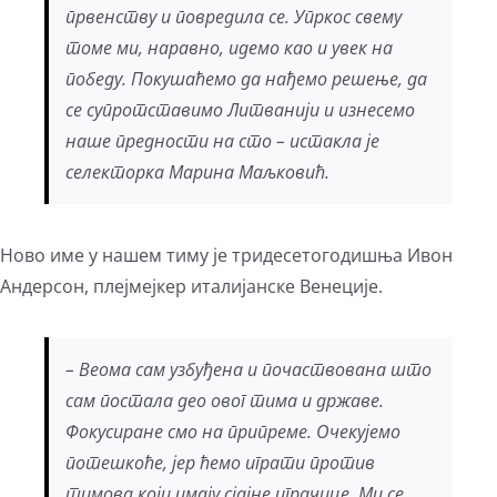
првенству и повредила се. Упркос свему
томе ми, наравно, идемо као и увек на
победу. Покушаћемо да нађемо решење, да
се супротставимо Литванији и изнесемо
наше предности на сто – истакла је
селекторка Марина Маљковић.
Ново име у нашем тиму је тридесетогодишња Ивон
Андерсон, плејмејкер италијанске Венеције.
– Веома сам узбуђена и почаствована што
сам постала део овог тима и државе.
Фокусиране смо на припреме. Очекујемо
потешкоће, јер ћемо играти против
тимова који имају сјајне играчице. Ми се