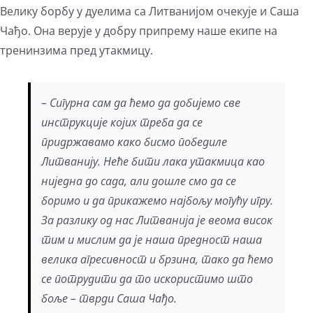
Велику борбу у дуелима са Литванијом очекује и Саша
Чађо. Она верује у добру припрему наше екипе на
тренинзима пред утакмицу.
– Сигурна сам да ћемо да добијемо све
инструкције којих треба да се
придржавамо како бисмо победиле
Литванију. Неће бити лака утакмица као
ниједна до сада, али дошле смо да се
боримо и да прикажемо најбољу могућу игру.
За разлику од нас Литванија је веома висок
тим и мислим да је наша предност наша
велика агресивност и брзина, тако да ћемо
се потрудити да то искористимо што
боље – тврди Саша Чађо.