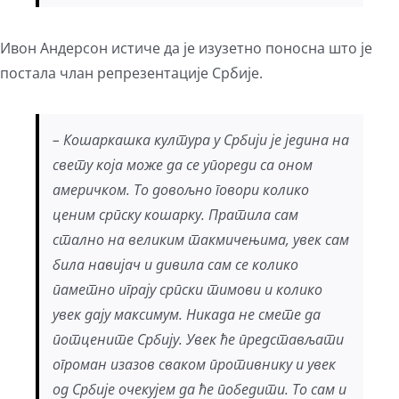
Ивон Андерсон истиче да је изузетно поносна што је
постала члан репрезентације Србије.
– Кошаркашка култура у Србији је једина на
свету која може да се упореди са оном
америчком. То довољно говори колико
ценим српску кошарку. Пратила сам
стално на великим такмичењима, увек сам
била навијач и дивила сам се колико
паметно играју српски тимови и колико
увек дају максимум. Никада не смете да
потцените Србију. Увек ће представљати
огроман изазов сваком противнику и увек
од Србије очекујем да ће победити. То сам и