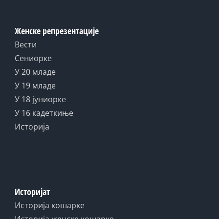
Женске репрезентације
Вести
Сениорке
У 20 младе
У 19 младе
У 18 јуниорке
У 16 кадеткиње
Историја
Историјат
Историја кошарке
Историја женске кошарке