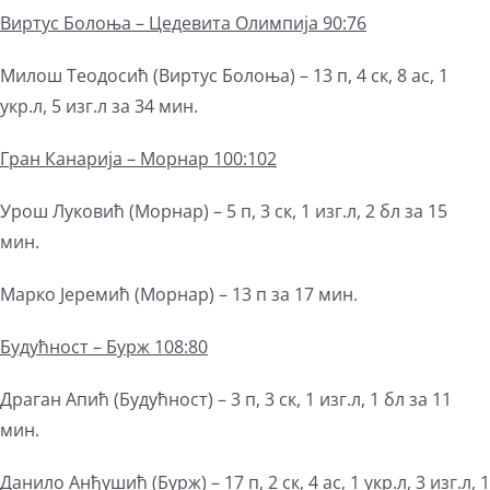
Виртус Болоња – Цедевита Олимпија 90:76
Милош Теодосић (Виртус Болоња) – 13 п, 4 ск, 8 ас, 1
укр.л, 5 изг.л за 34 мин.
Гран Канарија – Морнар 100:102
Урош Луковић (Морнар) – 5 п, 3 ск, 1 изг.л, 2 бл за 15
мин.
Марко Јеремић (Морнар) – 13 п за 17 мин.
Будућност – Бурж 108:80
Драган Апић (Будућност) – 3 п, 3 ск, 1 изг.л, 1 бл за 11
мин.
Данило Анђушић (Бурж) – 17 п, 2 ск, 4 ас, 1 укр.л, 3 изг.л, 1