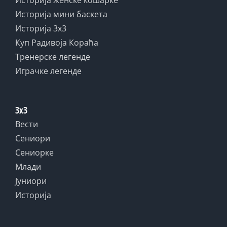
Историја мини баскета
Историја 3x3
Куп Радивоја Кораћа
Тренерске легенде
Играчке легенде
3x3
Вести
Сениори
Сениорке
Млади
Јуниори
Историја