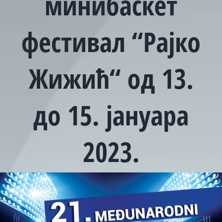
минибаскет
фестивал “Рајко
Жижић“ од 13.
до 15. јануара
2023.
View
Larger
Image