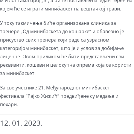
м и лоптама број „5“, а биће постављен и један терен на
којем ће се играти минибаскет на вештачкој трави.
У току такмичења биће организована клиника за
тренере „Од минибаскета до кошарке“ и обавезно је
присуство свих тренера који раде са узрасном
категоријом минибаскет, што је и услов за добијање
лиценце. Овом приликом ће бити представљени сви
реквизити, кошеви и целокупна опрема која се користи
за минибаскет.
За све учеснике 21. Међународног минибаскет
фестивала “Рајко Жижић” предвиђене су медаље и
пехари.
12. 01. 2023.