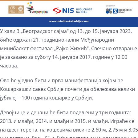
У хали 3 „Београдског сајма“ од 13. до 15. јануара 2023.
биће одржан 21. традиционални Међународни
минибаскет фестивал „Рајко Жижић“. Свечано отварање
је заказано за суботу 14. јануара 2017. године у 12.00
часова.
Ово ће уједно бити и прва манифестација којом ће
Кошаркашки савез Србије почети да обележава велики
јубилеј – 100 година кошарке у Србији.
Девојчице и дечаци ће бити подељени у три годишта:
2013. и млађи, 2014. и млађи и 2015. и млађи. Играће се
на шест терена, на кошевима висине 2,60 м, 2,75 м и 3,05