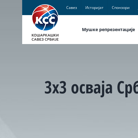
Skip
Савез
Историјат
Спонзори
to
content
Мушке репрезентације
3х3 осваја Ср