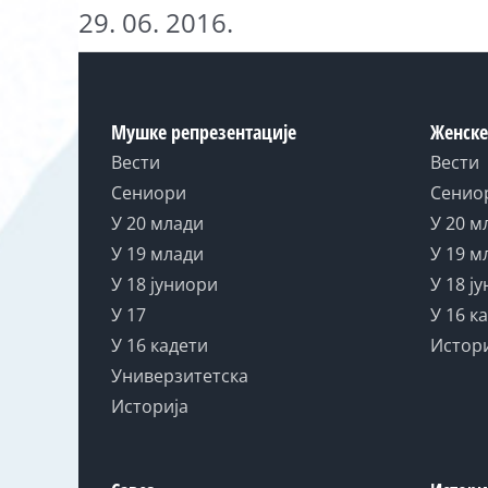
29. 06. 2016.
Мушке репрезентације
Женске
Вести
Вести
Сениори
Сенио
У 20 млади
У 20 м
У 19 млади
У 19 м
У 18 јуниори
У 18 ј
У 17
У 16 к
У 16 кадети
Истор
Универзитетска
Историја