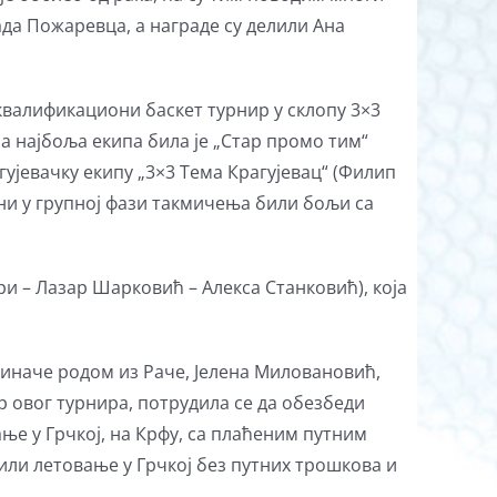
да Пожаревца, а награде су делили Ана
 квалификациони баскет турнир у склопу 3×3
а најбоља екипа била је „Стар промо тим“
ујевачку екипу „3×3 Тема Крагујевац“ (Филип
ни у групној фази такмичења били бољи са
ри – Лазар Шарковић – Алекса Станковић), која
иначе родом из Раче, Јелена Миловановић,
ор овог турнира, потрудила се да обезбеди
ње у Грчкој, на Крфу, са плаћеним путним
или летовање у Грчкој без путних трошкова и