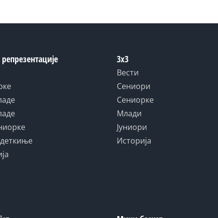
 репрезентације
3x3
Вести
рке
Сениори
ладе
Сениорке
ладе
Млади
униорке
Јуниори
адеткиње
Историја
ија