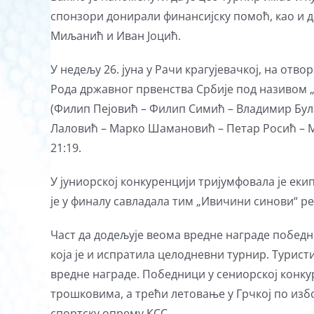
спонзори донирали финансијску помоћ, као и д
Миљанић и Иван Јоцић.
У недељу 26. јуна у Рачи крагујевачкој, на от
Рода државног првенства Србије под називом „
(Филип Пејовић – Филип Симић – Владимир Була
Лаловић – Марко Шамановић – Петар Росић – Ма
21:19.
У јуниорској конкуренцији тријумфовала је еки
је у финалу савладала тим „Ивичини синови“ ре
Част да додељује веома вредне награде побед
која је и испратила целодневни турнир. Турист
вредне награде. Победници у сениорској конку
трошковима, а трећи летовање у Грчкој по изб
спортску опрему КСС.