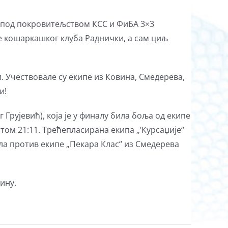
нир под покровитељством КСС и ФиБА 3×3
е кошаркашког клуба Раднички, а сам циљ
и. Учествовале су екипе из Ковина, Смедерева,
и!
Грујевић), која је у финалу била боља од екипе
ом 21:11. Трећепласирана екипа „’Курсаџије“
ла против екипе „Пекара Клас“ из Смедерева
ину.