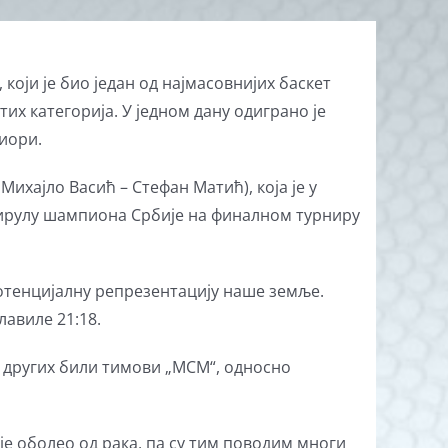
који је био један од најмасовнијих баскет
их категорија. У једном дану одиграно је
ниори.
ихајло Васић – Стефан Матић), која је у
 тирулу шампиона Србије на финалном турниру
потенцијалну репрезентацију наше земље.
лавиле 21:18.
д других били тимови „МСМ“, односно
је оболео од рака, па су тим поводим многи