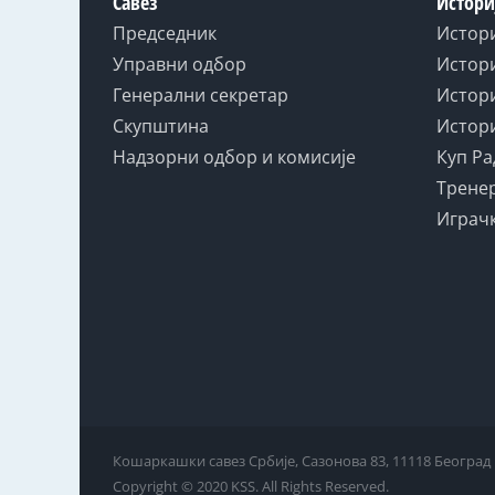
Савез
Истори
Председник
Истор
Управни одбор
Истори
Генерални секретар
Истори
Скупштина
Истори
Надзорни одбор и комисије
Куп Ра
Тренер
Играчк
Кошаркашки савез Србије, Сазонова 83, 11118 Београд
Copyright © 2020 KSS. All Rights Reserved.