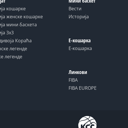
јат
Мини баскет
ија кошарке
Вести
ја женске кошарке
Историја
ја мини баскета
ја 3x3
Е-кошарка
дивоја Кораћа
Е-кошарка
ске легенде
е легенде
Линкови
FIBA
FIBA EUROPE