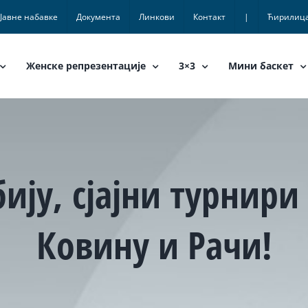
Јавне набавке
Документа
Линкови
Контакт
|
Ћирилиц
Женске репрезентације
3×3
Мини баскет
бију, сјајни турнир
Ковину и Рачи!