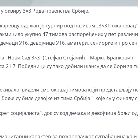
у оквиру 3×3 Рода првенства Србије.
ожаревцу одржан је турнир под називом „3×3 Пожаревац“, 
такмичило укупно 47 тимова распоређених у пет различит
 дечаци У16, девојчице У16, аматери, сениорке и про се
а „Нови Сад 3×3“ (Стефан Стојачић – Марко Бранковић – М
са 21:7. Победници су тако добили шансу да се бори за
чекивало, видели смо окршај тимова који представљају 
а боље су биле девојке из тима Србија 1 које су у финалу с
рет социјалиста“, док су код дечака и девојчица бољи о
хуманитарни карактер за пожаревачког суграђанина који 