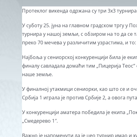
View
Протеклог викенда одржана су три 3х3 турнира 
Larger
У суботу 25. јуна на главном градском тргу у П
Image
турнира у нашој земљи, с обзиром на то да се 
преко 70 мечева у различитим узрастима, и то:
Најбоља у сениорској конкуренцији била је екип
финалу савладала домаћи тим „Пицерија Теос“ 
наше земље.
У финалној утакмици сениорки, као што се и о
Србија 1 играла је против Србије 2, а овога пут
У конкуренцији аматера победила је екипа „Пок
„Смедерево 1″.
Важно је напоменути да је цео турнир имао и 