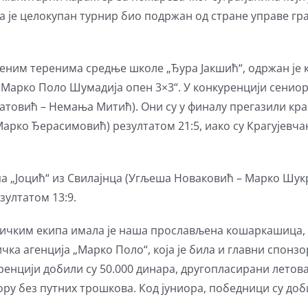
а је целокупан турнир био подржан од стране управе гра
вореним теренима средње школе „Ђура Јакшић“, одржан је
Марко Поло Шумадија опен 3×3“. У конкуренцији сениор
товић – Немања Митић). Они су у финалу прегазили краг
рко Ђерасимовић) резултатом 21:5, иако су Крагујевча
па „Јоцић“ из Свилајнца (Угљеша Новаковић – Марко Шук
зултатом 13:9.
ничким екипа имала је наша прослављена кошаркашица, 
ичка агенција „Марко Поло“, која је била и главни спонз
ренцији добили су 50.000 динара, другопласирани летова
ору без путних трошкова. Код јуниора, победници су доб