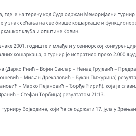
 јуна, где је на терену код Суда одржан Меморијални тур
 је у знак сећања на све бивше кошаркаше и функционер
аркашког клуба и општине Ковин.
ечаке 2001. годиште и млађе и у сениорској конкуренциј
лних кошаркаша, а турнир је испратило преко 2.000 људ
 (Дарко Рнић – Војин Свилар – Ненад Грујевић – Предраг 
ошевић – Миљан Дрекаловић – Вукан Пижурица) резултат
новић – Марко Пејановић – Ђорђе Ћирић), која је слави
ранић – Стефан Торбица) резултатом 21:13.
урниру Војводине, који ће се одржати 17. јула у Зрењан