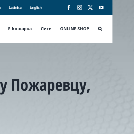
а
Latinica
English
Facebook
Instagram
X
YouTube
E-koшарка
Лиге
ONLINE SHOP
и у Пожаревцу,