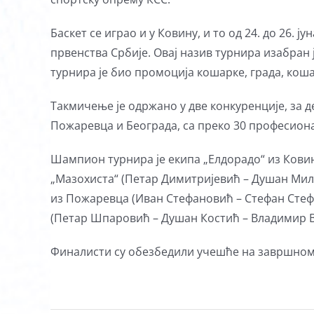
Баскет се играо и у Ковину, и то од 24. до 26.
првенства Србије. Овај назив турнира изабран
турнира је био промоција кошарке, града, кош
Такмичење је одржано у две конкуренције, за д
Пожаревца и Београда, са преко 30 професиона
Шампион турнира је екипа „Елдорадо“ из Ковина
„Мазохиста“ (Петар Димитријевић – Душан Мил
из Пожаревца (Иван Стефановић – Стефан Стефа
(Петар Шпаровић – Душан Костић – Владимир В
Финалисти су обезбедили учешће на завршном т