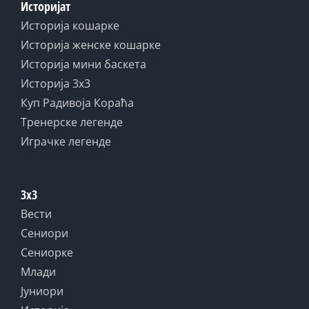
Историјат
Историја кошарке
Историја женске кошарке
Историја мини баскета
Историја 3x3
Куп Радивоја Кораћа
Тренерске легенде
Играчке легенде
3x3
Вести
Сениори
Сениорке
Млади
Јуниори