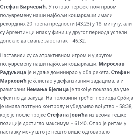
Стефан Бирчевић.
У готово перфектном првом
полувремену наши најбољи кошаркаши имали
рекордних 20 поена предности (43:23) у 18. минуту, али
су Аргентинци ипак у финишу другог периода успели
донекле да смање заостатак – 46:32.
Наставили су са атрактивном игром и у другом
полувремену наши најбољи кошаркаши.
Мирослав
Радуљица
је и даље доминирао у оба рекета,
Стефан
Марковић
је блистао у дефанзивним задацима, а и
разиграни
Немања Бјелица
је такође показао да уме
ефектно да закуца. На половини трећег периода Србија
је имала потпуно контролу и убедљиво вођство – 58:38,
које је после тројке
Стефана Јовића
из веома тешке
позиције достигло максимум – 61:40. Опао је ритам у
наставку мечу што је нешто више одговарало