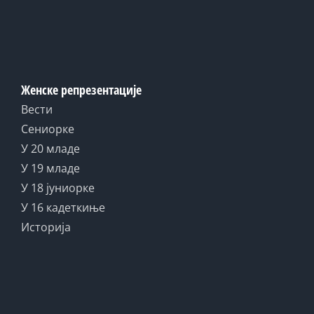
Женске репрезентације
Вести
Сениорке
У 20 младе
У 19 младе
У 18 јуниорке
У 16 кадеткиње
Историја