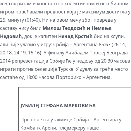
жесток ритам и константно колективном и несебичном
игром повећавали предност која је максимум достигла у
25. минуту (61:40). Ни на овом мечу због повреда у
саставу нису били
Милош Теодосић и Немања
Недовић
, док је капитен
Ненад Крстић
био на клупи,
али није улазио у игру: Србија – Аргентина 85:67 (26:14,
20:18, 24:19, 15:16). У финалу Ачибадем Трофеј Београда
2014 репрезентација Србије ће у недељу од 20:30 часова
играти против селекције Турске. У дуелу за треће место
састаће од 18:00 часова Порторико – Аргентина.
ЈУБИЛЕЈ СТЕФАНА МАРКОВИЋА
Пре почетка утакмице Србија – Аргентина у
Комбанк Арени, плејмејкеру наше