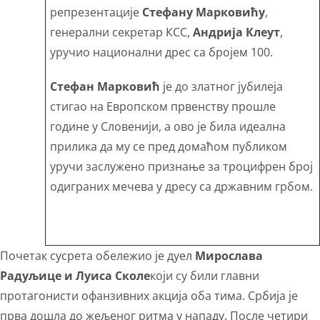
репрезентације
Стефану Марковићу
,
генерални секретар КСС,
Андрија Клеут
,
уручио национални дрес са бројем 100.
Стефан Марковић
је до златног јубилеја
стигао на Европском првенству прошле
године у Словенији, а ово је била идеална
прилика да му се пред домаћом публиком
уручи заслужено признање за троцифрен број
одиграних мечева у дресу са државним грбом.
Почетак сусрета обележио је дуел
Мирослава
Радуљице и Луиса Сколе
који су били главни
протагонисти офанзивних акција оба тима. Србија је
прва дошла до жељеног ритма у нападу. После четири