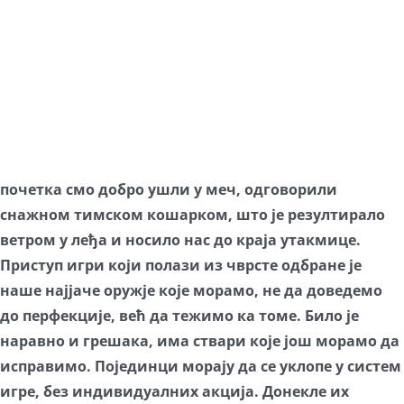
почетка смо добро ушли у меч, одговорили
снажном тимском кошарком, што је резултирало
ветром у леђа и носило нас до краја утакмице.
Приступ игри који полази из чврсте одбране је
наше најјаче оружје које морамо, не да доведемо
до перфекције, већ да тежимо ка томе. Било је
наравно и грешака, има ствари које још морамо да
исправимо. Појединци морају да се уклопе у систем
игре, без индивидуалних акција. Донекле их