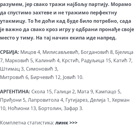
разумем, јер свако тражи најбољу партију. Морамо
да спустимо захтеве и не тражимо перфектну
утакмицу. То ће доћи кад буде било потребно, сада
је важно да свако кроз игру у одбрани пронађе своје
место у тиму. На тај начин екипа иде напред.
СРБИЈА:
Мицов 4, Милисављевић, Богдановић 8, Бјелица
7, Марковић 5, Калинић 4, Крстић, Радуљица 15, Катић 7,
Штимац 3, Симоновић 3,
Митровић 6, Бирчевић 12, Јовић 10.
АРГЕНТИНА:
Скола 15, Галици 2, Мата 9, Кампацо 5,
Приђони 5, Лапровитола 4, Гутијарез, Делија 1, Херман
10, Ноћиони 13, Бортолин, Зафар 3.
Комплетна статистика:
линк >>>