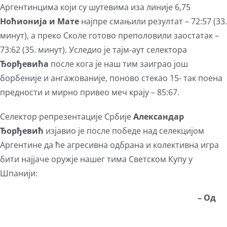
Аргентинцима који су шутевима иза линије 6,75
Ноћионија и Мате
најпре смањили резултат – 72:57 (33.
минут), а преко Сколе готово преполовили заостатак –
73:62 (35. минут). Уследио је тајм-аут селектора
Ђорђевића
после кога је наш тим заиграо још
борбеније и ангажованије, поново стекао 15- так поена
предности и мирно привео меч крају – 85:67.
Селектор репрезентације Србије
Александар
Ђорђевић
изјавио је после победе над селекцијом
Аргентине да ће агресивна одбрана и колективна игра
бити најјаче оружје нашег тима Светском Купу у
Шпанији:
– Од