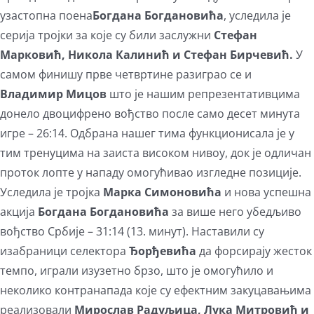
узастопна поена
Богдана Богдановића
, уследила је
серија тројки за које су били заслужни
Стефан
Марковић, Никола Калинић и Стефан Бирчевић.
У
самом финишу прве четвртине разиграо се и
Владимир Мицов
што је нашим репрезентативцима
донело двоцифрено вођство после само десет минута
игре – 26:14. Одбрана нашег тима функционисала је у
тим тренуцима на заиста високом нивоу, док је одличан
проток лопте у нападу омогућивао изгледне позиције.
Уследила је тројка
Марка Симоновића
и нова успешна
акција
Богдана Богдановића
за више него убедљиво
вођство Србије – 31:14 (13. минут). Наставили су
изабраници селектора
Ђорђевића
да форсирају жесток
темпо, играли изузетно брзо, што је омогућило и
неколико контранапада које су ефектним закуцавањима
реализовали
Мирослав Радуљица, Лука Митровић и