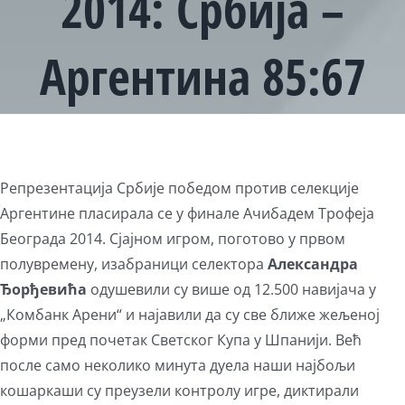
2014: Србија –
Аргентина 85:67
Репрезентација Србије победом против селекције
Аргентине пласирала се у финале Ачибадем Трофеја
Београда 2014. Сјајном игром, поготово у првом
полувремену, изабраници селектора
Александра
Ђорђевића
одушевили су више од 12.500 навијача у
„Комбанк Арени“ и најавили да су све ближе жељеној
форми пред почетак Светског Купа у Шпанији. Већ
после само неколико минута дуела наши најбољи
кошаркаши су преузели контролу игре, диктирали