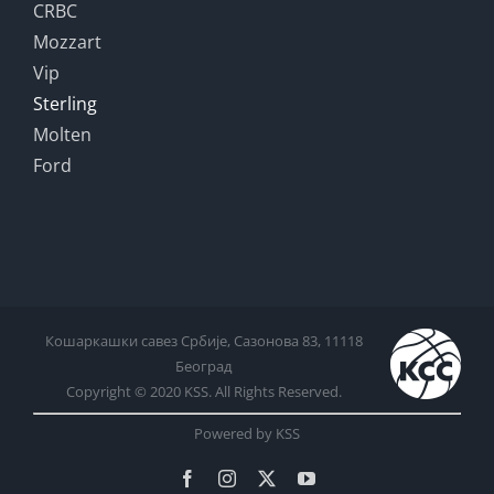
CRBC
Mozzart
Vip
Sterling
Molten
Ford
Кошаркашки савез Србије, Сазонова 83, 11118
Београд
Copyright © 2020 KSS. All Rights Reserved.
Powered by KSS
Facebook
Instagram
X
YouTube