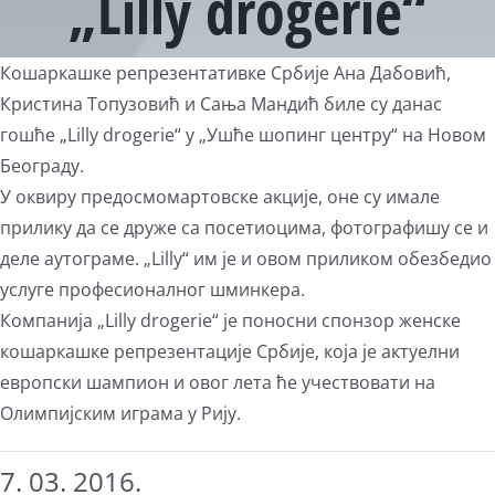
„Lilly drogerie“
View
Кошаркашке репрезентативке Србије Ана Дабовић,
Larger
Кристина Топузовић и Сања Мандић биле су данас
Image
гошће „Lilly drogerie“ у „Ушће шопинг центру“ на Новом
Београду.
У оквиру предосмомартовске акције, оне су имале
прилику да се друже са посетиоцима, фотографишу се и
деле аутограме. „Lilly“ им је и овом приликом обезбедио
услуге професионалног шминкера.
Компанија „Lilly drogerie“ је поносни спонзор женске
кошаркашке репрезентације Србије, која је актуелни
европски шампион и овог лета ће учествовати на
Олимпијским играма у Рију.
7. 03. 2016.