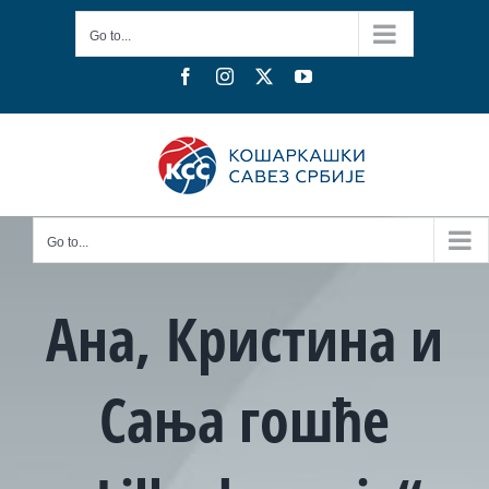
Skip
Go to...
to
content
Facebook
Instagram
X
YouTube
Go to...
Ана, Кристина и
Сања гошће