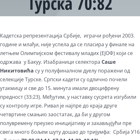
Турска 70:82
View
Larger
Кадетска репрезентација Србије, играчи рођени 2003.
Image
године и млађи, није успела да се пласира у финале на
летњем Олимпијском фестивалу младих (ЕЈОФ) који се
одржава у Бакуу. Изабраници селектора
Саше
Никитовића
су у полуфиналном дуелу поражени од
селекције Турске. Српски кадети су одлично почели
утакмицу и све до 15. минута имали двоцифрену
предност (33:23). Међутим, у наставку сусрета изгубили
су контролу игре. Ривал је најпре до краја друге
четвртине смањио заостатак, да би у другом
полувремену преузео иницијативу и захављујући пре
свега много бољем шуту дошао до тријумфа: Србија У16