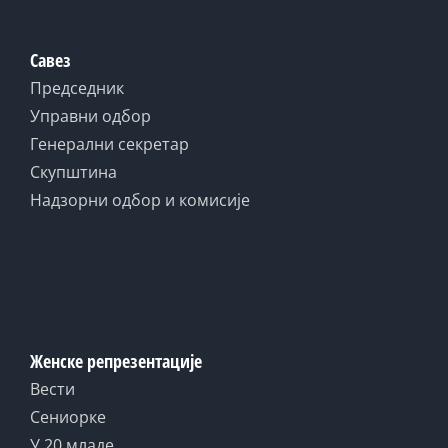
Савез
Председник
Управни одбор
Генерални секретар
Скупштина
Надзорни одбор и комисије
Женске репрезентације
Вести
Сениорке
У 20 младе