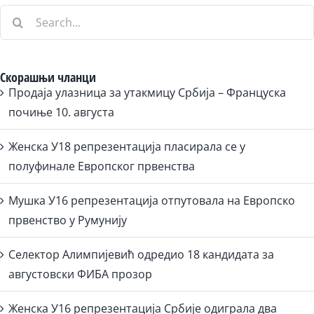
Search
for:
Скорашњи чланци
Продаја улазница за утакмицу Србија – Француска
почиње 10. августа
Женска У18 репрезентација пласирала се у
полуфинале Европског првенства
Мушка У16 репрезентација отпутовала на Европско
првенство у Румунију
Селектор Алимпијевић одредио 18 кандидата за
августовски ФИБА прозор
Женска У16 репрезентација Србије одиграла два