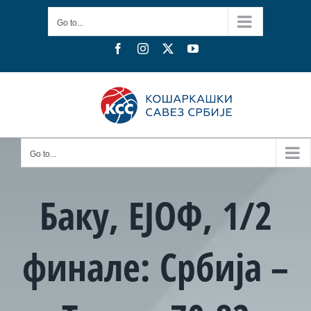
Skip
Go to...
to
content
Facebook
Instagram
X
YouTube
Go to...
Баку, ЕЈОФ, 1/2
финале: Србија –