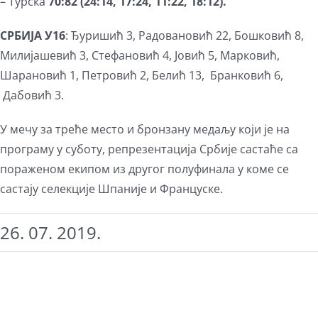
– Турска
70:82 (24:14, 17:24, 11:22, 18:12).
СРБИЈА У16
: Ђуришић 3, Радовановић 22, Бошковић 8,
Милијашевић 3, Стефановић 4, Јовић 5, Марковић,
Шарановић 1, Петровић 2, Белић 13, Бранковић 6,
Дабовић 3.
У мечу за треће место и бронзану медаљу који је на
програму у суботу, репрезентација Србије састаће са
пораженом екипом из другог полуфинала у коме се
састају селекције Шпаније и Француске.
26. 07. 2019.