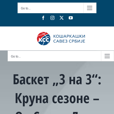
Skip
Go to...
to
content
Facebook
Instagram
X
YouTube
Go to...
Баскет „3 на 3“:
Круна сезоне –