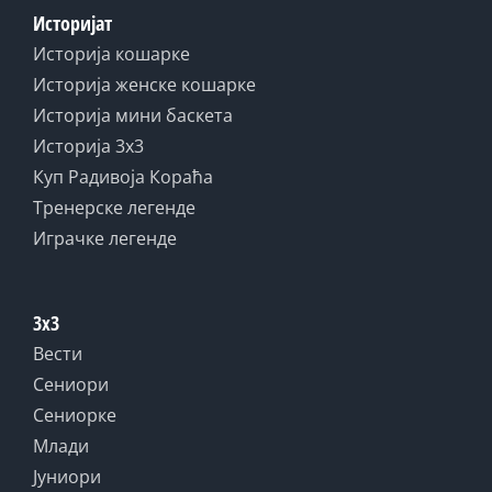
Историјат
Историја кошарке
Историја женске кошарке
Историја мини баскета
Историја 3x3
Куп Радивоја Кораћа
Тренерске легенде
Играчке легенде
3x3
Вести
Сениори
Сениорке
Млади
Јуниори