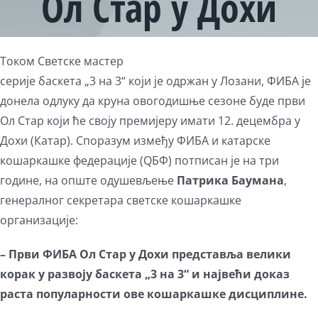
Ол Стар у Дохи
Током Светске мастер
серије баскета „3 на 3“ који је одржан у Лозани, ФИБА је
донела одлуку да круна овогодишње сезоне буде први
Ол Стар који ће своју премијеру имати 12. децембра у
Дохи (Катар). Споразум између ФИБА и катарске
кошаркашке федерације (QБФ) потписан је на три
године, на опште одушевљење
Патрика Баумана
,
генералног секретара светске кошаркашке
организације:
– Први ФИБА Ол Стар у Дохи представља велики
корак у развоју баскета „3 на 3“ и највећи доказ
раста популарности ове кошаркашке дисциплине.