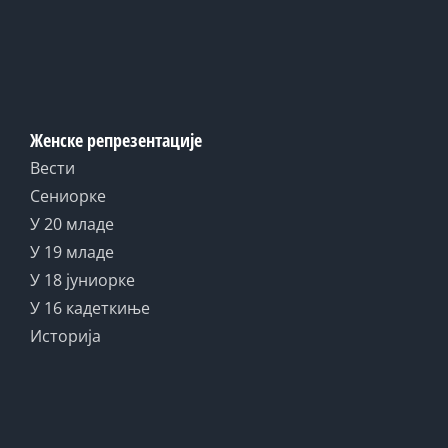
Женске репрезентације
Вести
Сениорке
У 20 младе
У 19 младе
У 18 јуниорке
У 16 кадеткиње
Историја