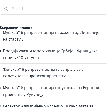
Search
for:
Скорашњи чланци
Мушка У16 репрезентација поражена од Литваније
на старту ЕП
Продаја улазница за утакмицу Србија – Француска
почиње 10. августа
Женска У18 репрезентација пласирала се у
полуфинале Европског првенства
Мушка У16 репрезентација отпутовала на Европско
првенство у Румунију
Селектор Алимпијевић одредио 18 кандидата за