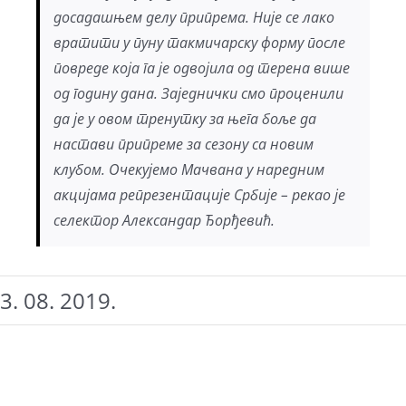
досадашњем делу припрема. Није се лако
вратити у пуну такмичарску форму после
повреде која га је одвојила од терена више
од годину дана. Заједнички смо проценили
да је у овом тренутку за њега боље да
настави припреме за сезону са новим
клубом. Очекујемо Мачвана у наредним
акцијама репрезентације Србије – рекао је
селектор Александар Ђорђевић.
3. 08. 2019.