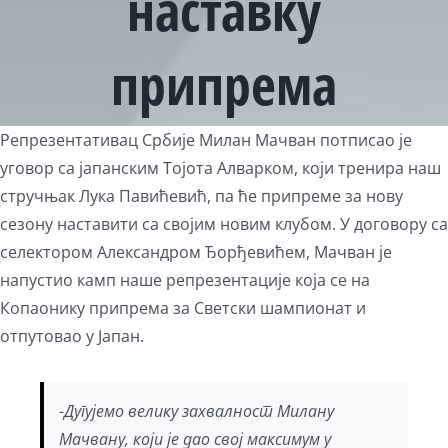
наставку
припрема
View
Репрезентативац Србије Милан Мачван потписао је
Larger
уговор са јапанским Тојота Алварком, који тренира наш
Image
стручњак Лука Павићевић, па ће припреме за нову
сезону наставити са својим новим клубом. У договору са
селектором Александром Ђорђевићем, Мачван је
напустио камп наше репрезентације која се на
Копаонику припрема за Светски шампионат и
отпутовао у Јапан.
-Дугујемо велику захвалност Милану
Мачвану, који је дао свој максимум у