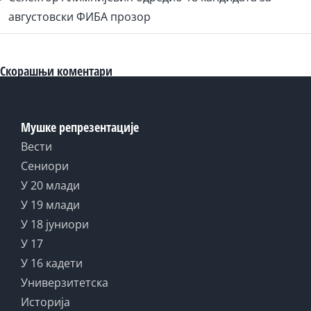
августовски ФИБА прозор
Скорашњи коментари
Мушке репрезентације
Вести
Сениори
У 20 млади
У 19 млади
У 18 јуниори
У 17
У 16 кадети
Универзитетска
Историја