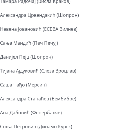
Тамара Радочај (Висла Краков)
Александра Црвендакић (Шопрон)
Невена Јовановић (ЕСБВА
Вилнев
)
Сања Мандић (Печ Печуј)
Данијел Пејџ (Шопрон)
Тијана Ајдуковић (Слеза Вроцлав)
Саша Чађо (Мерсин)
Александра Станаћев (Бембибре)
Ана Дабовић (Фенербахче)
Соња Петровић (Динамо Курск)