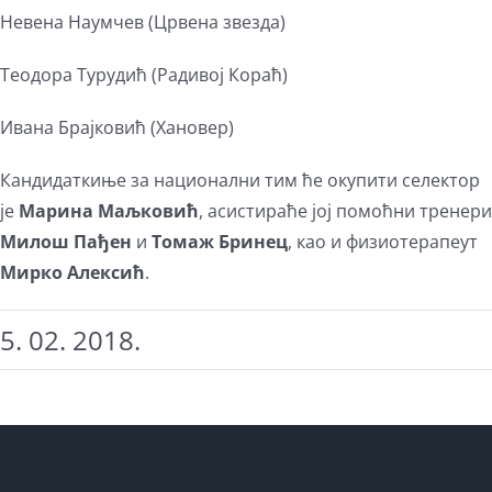
Невена Наумчев (Црвена звезда)
Теодора Турудић (Радивој Кораћ)
Ивана Брајковић (Хановер)
Кандидаткиње за национални тим ће окупити селектор
је
Марина Маљковић
, асистираће јој помоћни тренери
Милош Пађен
и
Томаж Бринец
, као и физиотерапеут
Мирко Алексић
.
5. 02. 2018.