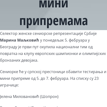
мини
припремама
View
Селектор женске сениорске репрезентације Србије
Larger
Марина Маљковић
у понедељак 5. фебруара у
Image
Београду је први пут окупила национални тим од
повратка на клупу европских шампионки и олимпијских
бронзаних девојака.
Сениорке ће у српској престоници обавити тестирања и
мини припреме од 5. до 7. фебруара. На списку су 23
играчице:
Јелена Миловановић (Шопрон)