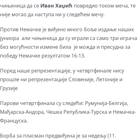
чињеница да се
Иван Хаџић
повредио током меча, те
није могао да наступа ни у следећем мечу.
Против Немачке је виђено много боље издање наших
јуниора али чињеница да су играли са само три играча
без могућности измене била је можда и пресудна за
победу Немачке резултатом 16-13.
Поред наше репрезентације, у четвртфинале нису
прошле ни репрезентације Словеније, Летоније и
Грузије
Парови четвртфинала су следећи: Румунија-Белгија,
Мађарска-Андора, Чешка Република-Турска и Немачка-
Француска.
Борба за пласман предвиђена је за недељу (11.