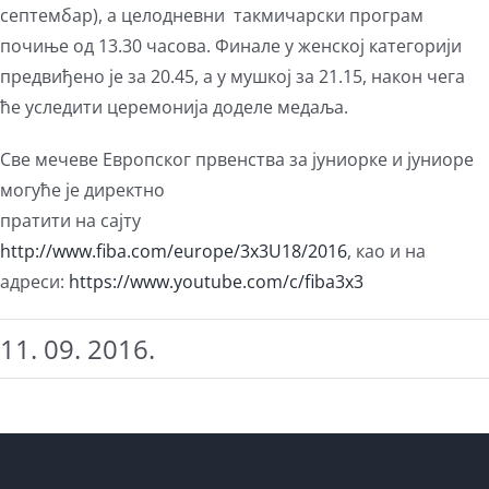
септембар), а целодневни такмичарски програм
почиње од 13.30 часова. Финале у женској категорији
предвиђено је за 20.45, а у мушкој за 21.15, након чега
ће уследити церемонија доделе медаља.
Све мечеве Европског првенства за јуниорке и јуниоре
могуће је директно
пратити на сајту
http://www.fiba.com/europe/3x3U18/2016
, као и на
адреси:
https://www.youtube.com/c/fiba3x3
11. 09. 2016.