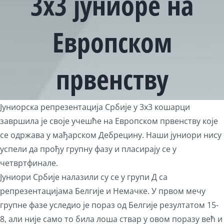
3х3 јуниоре на
Европском
првенству
View
Јуниорска репрезентација Србије у 3х3 кошарци
Larger
завршила је своје учешће на Европском првенству које
Image
се одржава у мађарском Дебрецину. Наши јуниори нису
успели да прођу групну фазу и пласирају се у
четвртфинале.
Јуниори Србије налазили су се у групи Д са
репрезентацијама Белгије и Немачке. У првом мечу
групне фазе уследио је пораз од Белгије резултатом 15-
8, али није само то била лоша ствар у овом поразу већ и