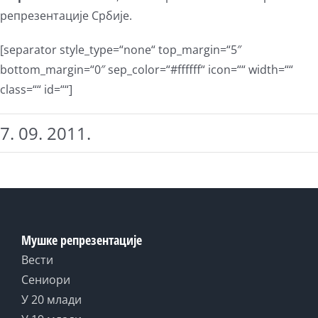
репрезентације Србије.
[separator style_type=“none“ top_margin=“5″
bottom_margin=“0″ sep_color=“#ffffff“ icon=““ width=““
class=““ id=““]
7. 09. 2011.
Мушке репрезентације
Вести
Сениори
У 20 млади