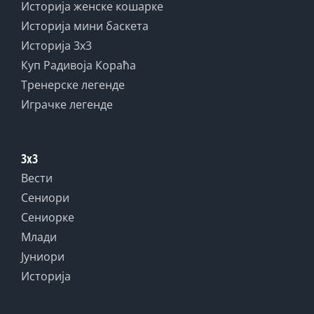
Историја женске кошарке
Историја мини баскета
Историја 3x3
Куп Радивоја Кораћа
Тренерске легенде
Играчке легенде
3x3
Вести
Сениори
Сениорке
Млади
Јуниори
Историја