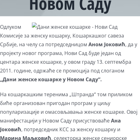
Новом Саду
Одлуком
Комисије за женску кошарку, Кошаркашког савеза
Србије, на челу са потредседницом
Аном Јоковић
, да у
пројекту новог програма, Нови Сад буде један од
центара женске кошарке, у овом граду 13. септембра
2011. године, одржаће се промоција под слоганом
„Дани женске кошарке у Новом Саду“.
На кошаркашким теренима „Штранда“ том приликом
биће организован пригодан програм у циљу
популаризације и омасовљавања женске кошарке. Овој
манифестацији у Новом Саду присуствоваће
Ана
Јоковић
, потредседник КСС за женску кошарку и
Марина Маљковић
, селекторка женске сениорске