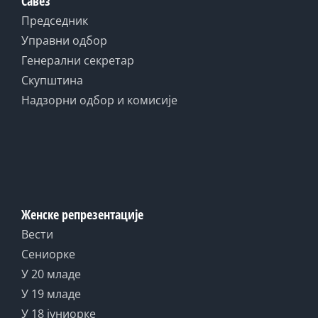
Савез
Председник
Управни одбор
Генерални секретар
Скупштина
Надзорни одбор и комисије
Женске репрезентације
Вести
Сениорке
У 20 младе
У 19 младе
У 18 јуниорке