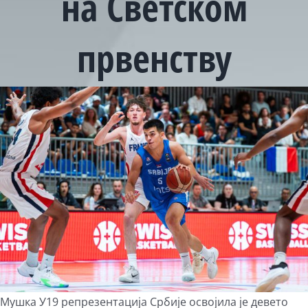
на Светском
првенству
View
Larger
Image
Мушка У19 репрезентација Србије освојила је девето