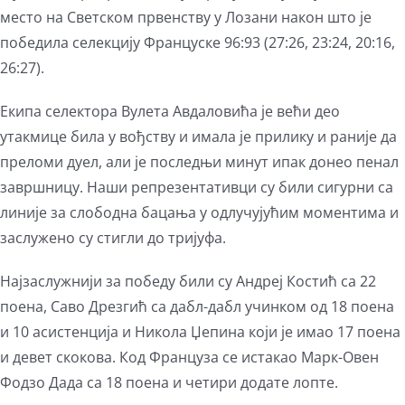
место на Светском првенству у Лозани након што је
победила селекцију Француске 96:93 (27:26, 23:24, 20:16,
26:27).
Екипа селектора Вулета Авдаловића је већи део
утакмице била у вођству и имала је прилику и раније да
преломи дуел, али је последњи минут ипак донео пенал
завршницу. Наши репрезентативци су били сигурни са
линије за слободна бацања у одлучујућим моментима и
заслужено су стигли до тријуфа.
Најзаслужнији за победу били су Андреј Костић са 22
поена, Саво Дрезгић са дабл-дабл учинком од 18 поена
и 10 асистенција и Никола Џепина који је имао 17 поена
и девет скокова. Код Француза се истакао Марк-Овен
Фодзо Дада са 18 поена и четири додате лопте.