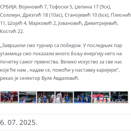
СРБИЈА: Војиновић 7, Тофоски 5, Џепина 17 (9ск),
Соломун, Дрезгић 18 (10ас), Станојевић 10 (6ск), Плиснић
11, Шојић 4, Марковић 2, Јовановић, Димитријевић,
Костић 22.
„Завршили смо турнир са победом. У последњих пар
утакмица смо показали много бољу енергију него на
почетку самог првенства. Велико искуство за све нас
које ће нам , надам се, помоћи у наставку каријере“,
рекао је селектор Вуле Авдаловић.
6. 07. 2025.