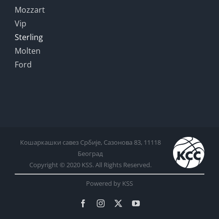
Mozzart
Vip
Sterling
Molten
Ford
Кошаркашки савез Србије, Сазонова 83, 11118
Београд
Copyright © 2020 KSS. All Rights Reserved.
Powered by KSS
Facebook
Instagram
X
YouTube