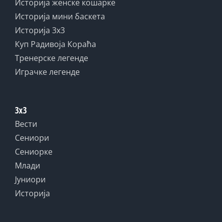
Историја женске кошарке
Историја мини баскета
Историја 3x3
Куп Радивоја Кораћа
Тренерске легенде
Играчке легенде
3x3
Вести
Сениори
Сениорке
Млади
Јуниори
Историја