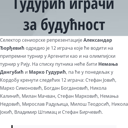
Гудурић играчи
за будућност
View
Селектор сениорске репрезентације
Александар
Larger
Ђорђевић
одредио је 12 играча које ће водити на
Image
припремни турнир у Аргенити као и на олимпијски
турнир у Рију. На списку путника неће бити
Немања
Дангубић
и
Марко Гудурић
, па ће у понедељак у
Кордобу кренути следећих 12 играча: Стефан Јовић,
Марко Симоновић, Богдан Богдановић, Никола
Калинић, Милан Мачван, Стефан Марковић, Немања
Недовић, Мирослав Радуљица, Милош Теодосић, Никола
Јокић, Владимир Штимац и Стефан Бирчевић.