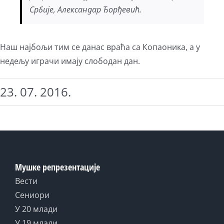
Србије, Александар Ђорђевић.
Наш најбољи тим се данас враћа са Копаоника, а у
недељу играчи имају слободан дан.
23. 07. 2016.
Мушке репрезентације
Вести
Сениори
У 20 млади
У 19 млади