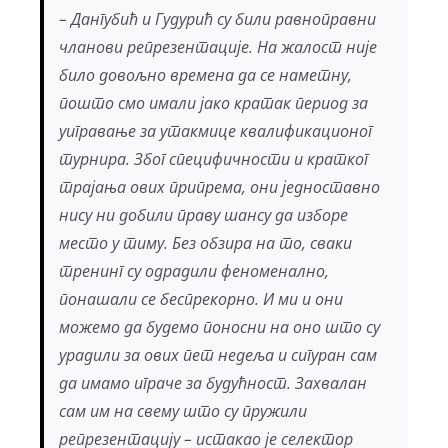
– Дангубић и Гудурић су били равноправни
чланови репрезентације. На жалост није
било довољно времена да се наметну,
пошто смо имали јако кратак период за
уигравање за утакмице квалификационог
турнира. Због специфичности и кратког
трајања ових припрема, они једноставно
нису ни добили праву шансу да изборе
место у тиму. Без обзира на то, сваки
тренинг су одрадили феноменално,
понашали се беспрекорно. И ми и они
можемо да будемо поносни на оно што су
урадили за ових пет недеља и сигуран сам
да имамо играче за будућност. Захвалан
сам им на свему што су пружили
репрезентацију – истакао је селектор