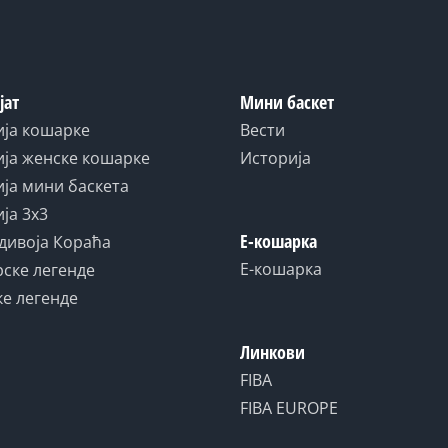
јат
Мини баскет
ија кошарке
Вести
ја женске кошарке
Историја
ја мини баскета
ја 3x3
Е-кошарка
дивоја Кораћа
Е-кошарка
ске легенде
е легенде
Линкови
FIBA
FIBA EUROPE