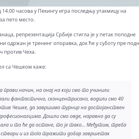
 14.00 часова у Пекингу игра последњу утакмицу на
за пето место.
наца, репрезентација Србије стигла је у петак поподне
ни одржан је тренинг опоравка, док ће у суботу пре под
еч против Чеха.
ел са Чешком каже:
 прави начин, на онај на који смо то учинили
грали фантастично, сконцентрисано, водили смо 40
ротив Чешке, да завршимо турнир на достојанствен
професионалцима. Дошли смо овде, наравно да су
ала и то ће да остане, то је тако… Међутим, треба
 ствари и из тога тражити добар завршетак