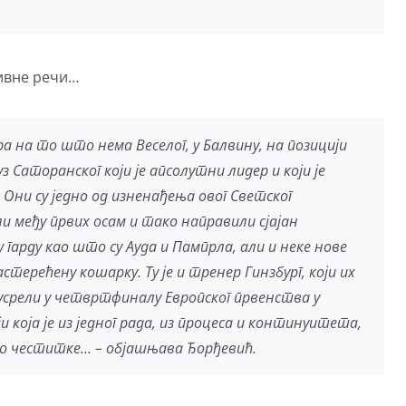
ивне речи…
зира на то што нема Веселог, у Балвину, на позицији
з Саторанског који је апсолутни лидер и који је
ни су једно од изненађења овог Светског
ли међу првих осам и тако направили сјајан
 гарду као што су Ауда и Пампрла, али и неке нове
растерећену кошарку. Ту је и тренер Гинзбург, који их
. сусрели у четвртфиналу Европског првенства у
и која је из једног рада, из процеса и континуитета,
мо честитке… – објашњава Ђорђевић.