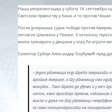
View
Наша репрезентација у суботу 14. септембра од
Larger
Светском првенству у Кини, и то против Чешке 
Image
После јучерашње сјајне победе против Америка
летом из Шенжена у Пекинг. У хотелској терета
екипа тренирати у дворани у којој ће играти м
Селектор Србије Александар Ђорђевић пред ду
– Једна утакмица коју треба завршити на
против Америке, а ту утакмицу смо оди
минута… Тако треба да уђемо и у меч п
начин, како пристаје правим, озбиљним 
мисли и даље на тој утакмици чевртфин
се само сконцентрисати на кошаркашке