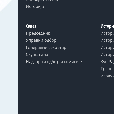
Историја
Савез
Истори
Председник
Истор
Управни одбор
Истори
Генерални секретар
Истори
Скупштина
Истори
Надзорни одбор и комисије
Куп Ра
Тренер
Играчк