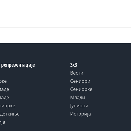
 репрезентације
3x3
Вести
рке
Сениори
ладе
Сениорке
ладе
Млади
униорке
Јуниори
адеткиње
Историја
ија