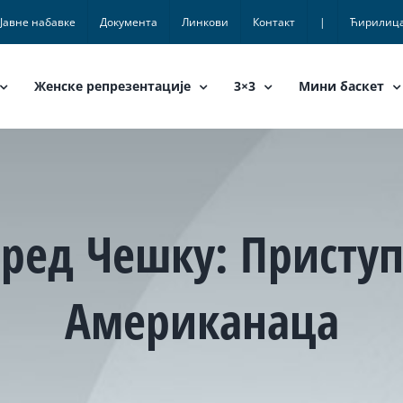
Јавне набавке
Документа
Линкови
Контакт
|
Ћирилиц
Женске репрезентације
3×3
Мини баскет
ред Чешку: Приступ
Американаца