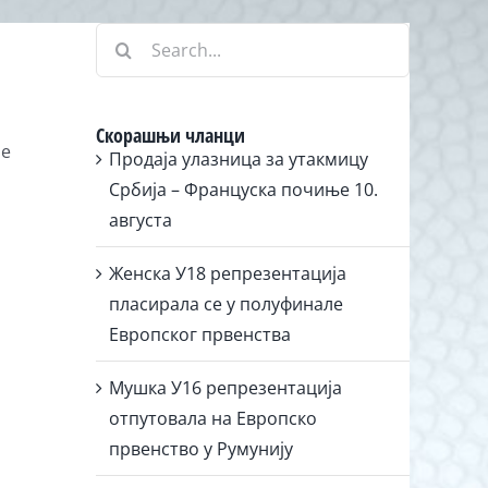
Search
for:
Скорашњи чланци
не
Продаја улазница за утакмицу
Србија – Француска почиње 10.
августа
Женска У18 репрезентација
пласирала се у полуфинале
Европског првенства
Мушка У16 репрезентација
отпутовала на Европско
првенство у Румунију