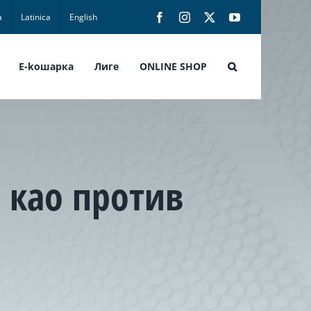
а
Latinica
English
Facebook
Instagram
X
YouTube
E-koшарка
Лиге
ONLINE SHOP
 као против