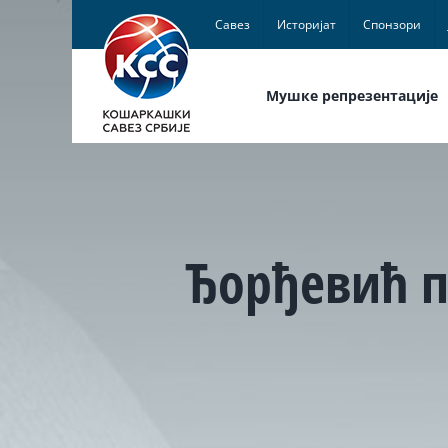
Skip
Савез
Историјат
Спонзори
to
content
Мушке репрезентације
Ђорђевић п