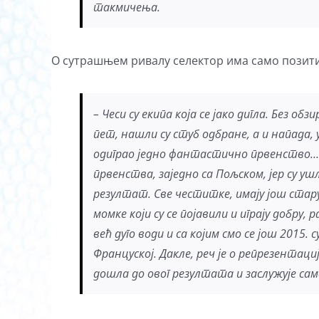
такмичења.
О сутрашњем ривалу селектор има само позит
– Чеси су екипа која се јако дигла. Без об
пет, нашли су стуб одбране, а и напада, у
одиграо једно фантастично првенство… О
првенства, заједно са Пољском, јер су уш
резултат. Све честитке, имају још стару
момке који су се појавили и играју добру, 
већ дуго води и са којим смо се још 2015
Француској. Дакле, реч је о репрезентациј
дошла до овог резултата и заслужује са