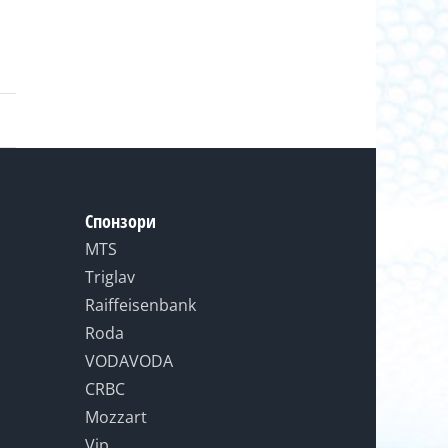
Спонзори
MTS
Triglav
Raiffeisenbank
Roda
VODAVODA
CRBC
Mozzart
Vip