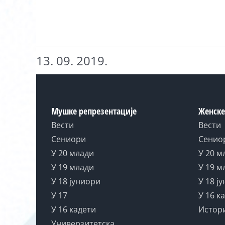
13. 09. 2019.
Мушке репрезентације
Женске
Вести
Вести
Сениори
Сенио
У 20 млади
У 20 м
У 19 млади
У 19 м
У 18 јуниори
У 18 ј
У 17
У 16 к
У 16 кадети
Истор
Универзитетска