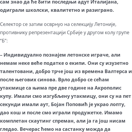
сам знао да ће бити последњи адут Италијана,
одиграли школски, квалитетно и разиграно.
Селектор се затим осврнуо на селекцију Летоније,
противнику репрезентацији Србије у другом колу групе
“Б”:
– Индивидуално познајем летонске играче, али
немам неке веће податке о екипи. Они су изузетно
талентовани, добро трче још из времена Валтерса и
после његових синова. Врло добро се сећам
утакмице са њима пре две године на Акрополис
купу. Имали смо изгубљену утакмицу, они су на пет
секунди имали аут, Бојан Поповић је украо лопту,
дао кош и после смо играли продужетке. Имамо
комплетан скаутинг спреман, али ја га још нисам
гледао. Вечерас ћемо на састанку можда да