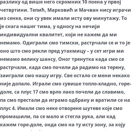
разлику од више него скромних 10 поена у првој
четвртини. Тепић, Марковић и Мачван нису играчи
из сенке, они су увек имали исту ову минутажу. То
је снага нашег тима, у односу на нечији
индивидуални квалитет, који не кажем да ми
немамо. Одиграли смо тимски, растрчали се и то је
оно што смо рекли пред утакмицу – у сет игри ми
немамо велику шансу, Оног тренутка када смо се
растрчали, када смо почели да радимо на терену,
заиграли смо нашу игру. Све остало се мени некако
није допало. Играли смо сувише топло-хладно, горе-
доле, са плус 17 смо врло лако почели да славимо,
па смо престали да играмо одбрану и вратили се на
плус 4. Имали смо неке отворене шутеве које смо
промашили, па се мало и стегла рука, али кад
кажем горе-доле, онда смо на ту исту зону, за коју