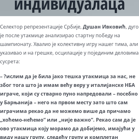
индивидуалаца
Селектор репрезентације Србије,
Душан Ивковић
, дуго
је после утакмице анализирао стартну победу на
шампионату. Хвалио је колективну игру нашег тима, али
указивао и на грешке, осцилације у појединим деловима
сусрета:
– ?ислим да је била јако тешка утакмица за нас, не
због тога што ја имам већу веру у италијанске НБА
играче, који су стварно пуно напредовали – посебно
у Барњанија – него на првом месту зато што сам
играчима рекао да не можемо више да причамо
„хоћемо-нећемо“ или „није важно“. Рекао сам да је
ово утакмица коју морамо да добијемо, имајући у
виду нашу групу, следећу групу и комплетан