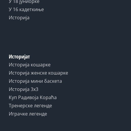
У 18 јуниорке
У 16 кадеткиње
Историја
Историјат
Историја кошарке
Историја женске кошарке
Историја мини баскета
Историја 3x3
Куп Радивоја Кораћа
Тренерске легенде
Играчке легенде