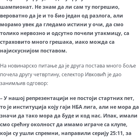
шампионат. Не знам да ли сам ту погрешио,
вероватно да је и то био један од разлога, али
морамо увек да гледамо истини у очи, да смо
толико нервозно и одсутно почели утакмицу, са
страховито много грешака, иако можда са
најискуснијом поставом.
На новинарско питање да је друга постава много боље
почела другу четвртину, селектор Ивковић је дао
занимљив одговор:
– У нашој репрезентацији не постоји стартних пет,
то је институција коју гаји НБА лига, али не мора да
значи да тако мора да буде и код нас. Ипак, имали
смо срећну околност да имамо играче са клупе,
који су ушли спремни, направили серију 25:11, за