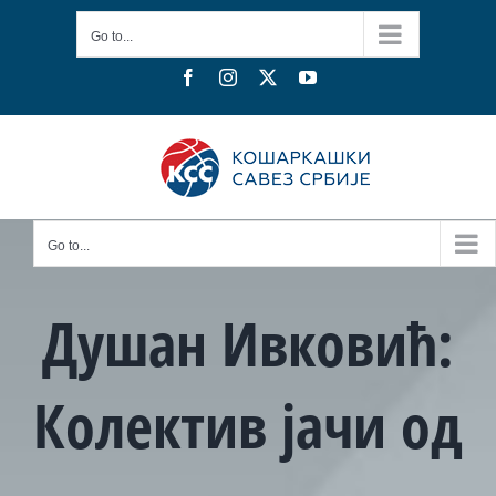
Skip
Go to...
to
content
Facebook
Instagram
X
YouTube
Go to...
Душан Ивковић:
Колектив јачи од