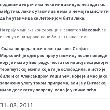
поделимо играчима неке индивидуалне задатке,
међутим, лаких утакмица нема и немојте мислити
да ће утакмица са Летонијом бити лака.
На крају медијске конференције, селектор
Ивковић
се
осврнуо и на здравствени билтен нашег тима:
-Свака повреда носи неке трагове. Стефан
Марковић је одиграо прву утакмицу после повреде
коју је имао у Београду, честитке нашој лекарској и
терапеутској екипи која га је ослободила, а исто је
било и са Александром Рашићем, који је имао јако
запажену улогу током припрема, али је у Енглеској
имао деликатну повреду, када је укочио леђа.
31. 08. 2011.