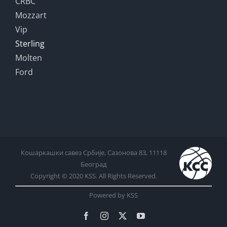
CRBC
Mozzart
Vip
Sterling
Molten
Ford
Кошаркашки савез Србије, Сазонова 83, 11118
Београд
Copyright © 2020 KSS. All Rights Reserved.
Powered by KSS
Facebook
Instagram
X
YouTube