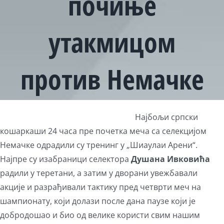
почиње
утакмицом
против Немачке
Најбољи српски
кошаркаши 24 часа пре почетка меча са селекцијом
Немачке одрадили су тренинг у „Шиаулаи Арени“.
Најпре су изабраници селектора
Душана Ивковића
радили у теретани, а затим у дворани увежбавали
акције и разрађивали тактику пред четврти меч на
шампионату, који долази после дана паузе који је
добродошао и био од велике користи свим нашим