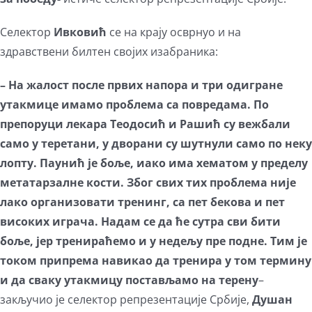
Селектор
Ивковић
се на крају осврнуо и на
здравствени билтен својих изабраника:
– На жалост после првих напора и три одигране
утакмице имамо проблема са повредама. По
препоруци лекара Теодосић и Рашић су вежбали
само у теретани, у дворани су шутнули само по неку
лопту. Паунић је боље, иако има хематом у пределу
метатарзалне кости. Због свих тих проблема није
лако организовати тренинг, са пет бекова и пет
високих играча. Надам се да ће сутра сви бити
боље, јер тренираћемо и у недељу пре подне. Тим је
током припрема навикао да тренира у том термину
и да сваку утакмицу постављамо на терену
–
закључио је селектор репрезентације Србије,
Душан