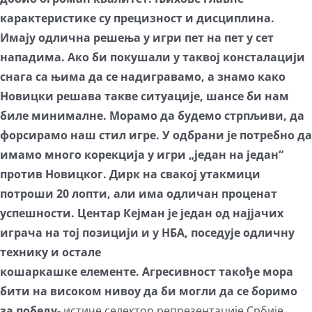
карактеристике су прецизност и дисциплина.
Имају одлична решења у игри пет на пет у сет
нападима. Ако би покушали у таквој консталацији
снага са њима да се надигравамо, а знамо како
Новицки решава такве ситуације, шансе би нам
биле минималне. Морамо да будемо стрпљиви, да
форсирамо наш стил игре. У одбрани је потребно да
имамо много корекција у игри „један на један“
против Новицког. Дирк на свакој утакмици
потроши 20 лопти, али има одличан проценат
успешности. Центар Кејман је један од најјачих
играча на тој позицији и у НБА,
поседује одличну
технику и остале
кошаркашке елементе. Агресивност такође мора
бити на високом нивоу да би могли да се боримо
за победу-
истиче селектор репрезентације Србије.