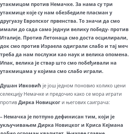
утакмицом против Немачке. За нама су три
утакмице које су нам обезбедиле пласман у
другуазу Европског првенства. То значи да смо
имали до сада само једнуи велику победу- против
Италије. Против Летонаца смо доста осцилирали,
док смо против Израела одиграли слабо и тај меч
треба да нам послужи као наук и велика опомена.
Ипак, велика је ствар што смо побеђивали на
утакмицама у којима смо слабо играли.
Душан Ивковић
је још једном поновио колико цени
селекцију Немачке и предочио како се мора играти
против
Дирка Новицког
и његових саиграча:
– Немачка је потпуно дефинисан тим, који је
укључивањем Дирка Новицког и Криса Кејмана
добио огроман квалитет. Њихове главне