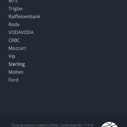
MTS
Triglav
Raiffeisenbank
Roda
VODAVODA
CRBC
Mozzart
Vip
Sterling
Molten
Ford
Кошаркашки савез Србије, Сазонова 83, 11118