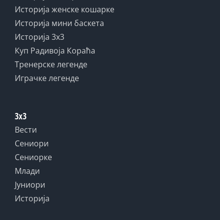
Историја женске кошарке
Историја мини баскета
Историја 3x3
Куп Радивоја Кораћа
Тренерске легенде
Играчке легенде
3x3
Вести
Сениори
Сениорке
Млади
Јуниори
Историја