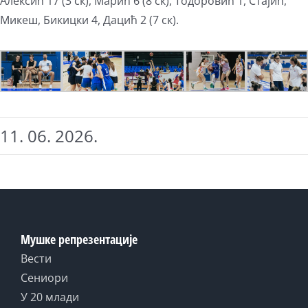
Алексић 17 (3 ск), Марић 6 (8 ск), Тодоровић 1, Стајић,
Микеш, Бикицки 4, Дацић 2 (7 ск).
11. 06. 2026.
Мушке репрезентације
Вести
Сениори
У 20 млади