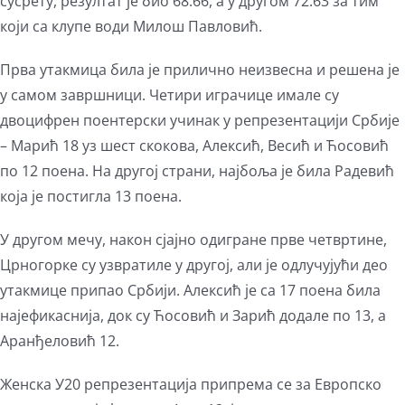
сусрету, резултат је био 68:66, а у другом 72:63 за тим
који са клупе води Милош Павловић.
Прва утакмица била је прилично неизвесна и решена је
у самом завршници. Четири играчице имале су
двоцифрен поентерски учинак у репрезентацији Србије
– Марић 18 уз шест скокова, Алексић, Весић и Ћосовић
по 12 поена. На другој страни, најбоља је била Радевић
која је постигла 13 поена.
У другом мечу, након сјајно одигране прве четвртине,
Црногорке су узвратиле у другој, али је одлучујући део
утакмице припао Србији. Алексић је са 17 поена била
најефикаснија, док су Ћосовић и Зарић додале по 13, а
Аранђеловић 12.
Женска У20 репрезентација припрема се за Европско