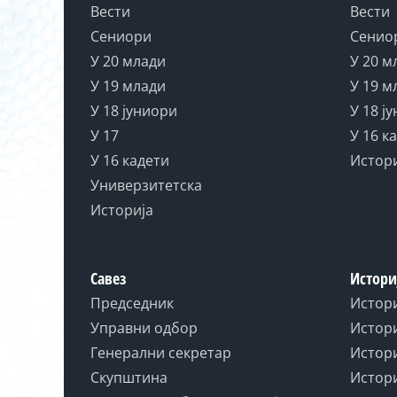
Вести
Вести
Сениори
Сенио
У 20 млади
У 20 м
У 19 млади
У 19 м
У 18 јуниори
У 18 ј
У 17
У 16 к
У 16 кадети
Истор
Универзитетска
Историја
Савез
Истори
Председник
Истор
Управни одбор
Истори
Генерални секретар
Истори
Скупштина
Истори