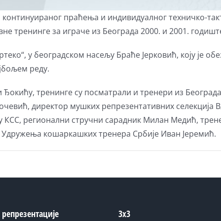
а, континуираног праћења и индивидуалног техничко-та
ивне тренинге за играче из Београда 2000. и 2001. годишт
ртеко“, у београдском насељу Браће Јерковић, коју је о
јбољем реду.
и Ђокићу, тренинге су посматрали и тренери из Београд
кочевић, директор мушких репрезентативних селекција
у КСС, регионални стручни сарадник Милан Медић, трене
ик Удружења кошаркашких тренера Србије Иван Јеремић.
 репрезентације
3x3