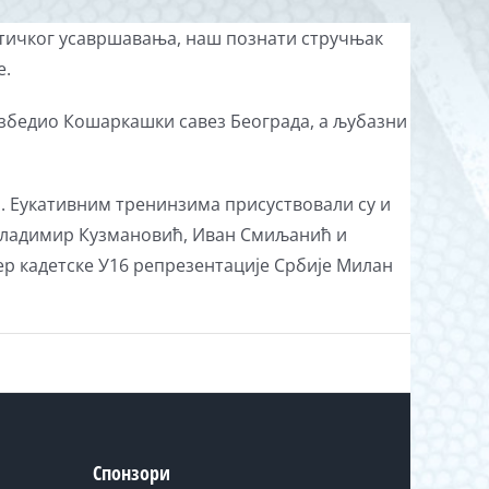
ктичког усавршавања, наш познати стручњак
е.
безбедио Кошаркашки савез Београда, а љубазни
а. Еукативним тренинзима присуствовали су и
 Владимир Кузмановић, Иван Смиљанић и
р кадетске У16 репрезентације Србије Милан
Спонзори