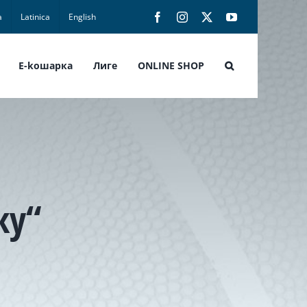
а
Latinica
English
Facebook
Instagram
X
YouTube
E-koшарка
Лиге
ONLINE SHOP
ку“