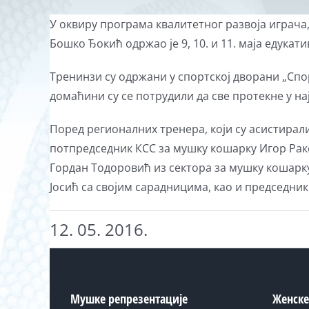
View
У оквиру програма квалитетног развоја играч
Larger
Бошко Ђокић одржаo је 9, 10. и 11. маја едукат
Image
Тренинзи су одржани у спортској дворани „Спо
домаћини су се потрудили да све протекне у на
Поред регионалних тренера, који су асистирал
потпредседник КСС за мушку кошарку Игор Ра
Гордан Тодоровић из сектора за мушку кошарк
Јосић са својим сарадницима, као и председн
12. 05. 2016.
Мушке репрезентације
Женске