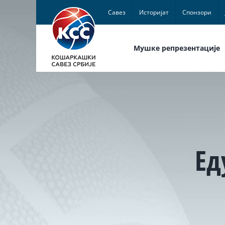
Skip
Савез
Историјат
Спонзори
to
content
Мушке репрезентације
Ед