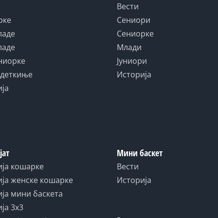
Вести
рке
Сениори
ладе
Сениорке
ладе
Млади
униорке
Јуниори
адеткиње
Историја
ија
јат
Мини баскет
ија кошарке
Вести
ја женске кошарке
Историја
ја мини баскета
ја 3x3