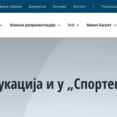
Јавне набавке
Документа
Линкови
Контакт
|
Ћирилиц
Женске репрезентације
3×3
Мини баскет
укација и у „Спорте