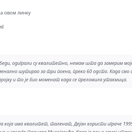
на овом линку
ml
еди, одиграли су квалитетно, немам шта да замерим моји
оменално шутирао за три поена, преко 60 одсто. Када смо
ројку и то је био моменат када се преломила утакмица.
а која има квалитет, таленат, Дејан користи играче 1999