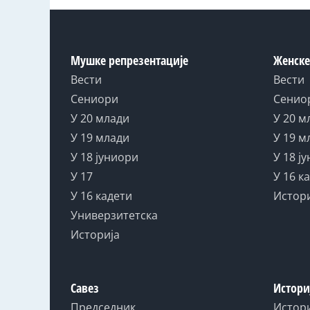
Мушке репрезентације
Женске
Вести
Вести
Сениори
Сенио
У 20 млади
У 20 м
У 19 млади
У 19 м
У 18 јуниори
У 18 ј
У 17
У 16 к
У 16 кадети
Истор
Универзитетска
Историја
Савез
Истори
Председник
Истор