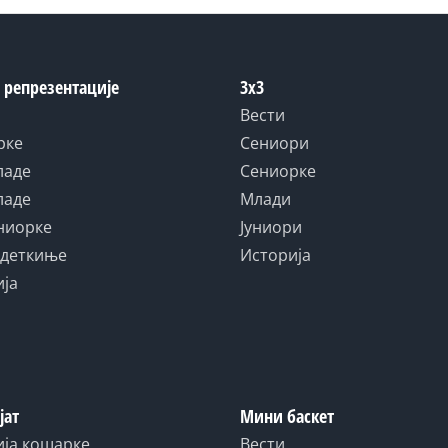
 репрезентације
3x3
Вести
рке
Сениори
ладе
Сениорке
ладе
Млади
униорке
Јуниори
адеткиње
Историја
ија
јат
Мини баскет
ија кошарке
Вести