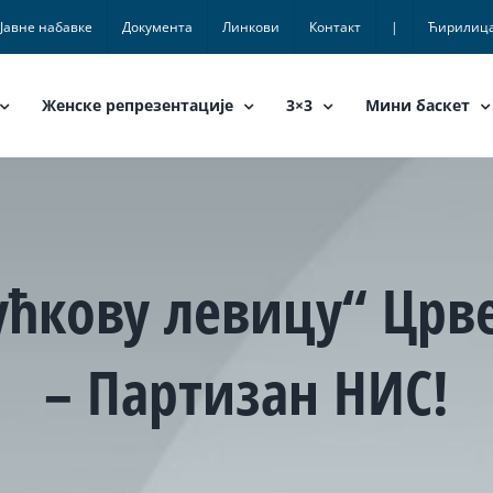
Јавне набавке
Документа
Линкови
Контакт
|
Ћирилиц
Женске репрезентације
3×3
Мини баскет
ћкову левицу“ Црв
– Партизан НИС!