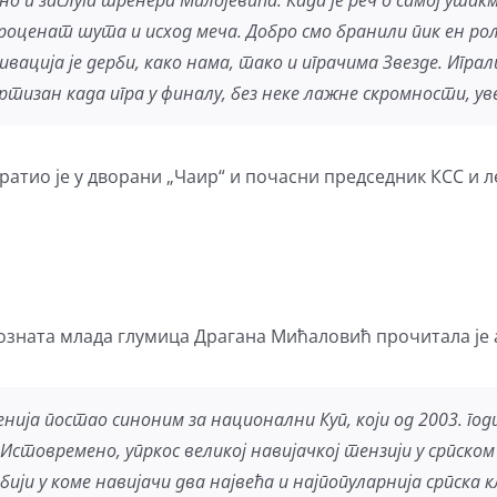
рно и заслуга тренера Милојевића. Када је реч о самој утак
роценат шута и исход меча. Добро смо бранили пик ен рол
ивација је дерби, како нама, тако и играчима Звезде. Игра
ртизан када игра у финалу, без неке лажне скромности, ув
атио је у дворани „Чаир“ и почасни председник КСС и л
позната млада глумица Драгана Мићаловић прочитала је 
ија постао синоним за национални Куп, који од 2003. годи
Истовремено, упркос великој навијачкој тензији у српско
ији у коме навијачи два највећа и најпопуларнија српска 