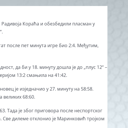
 Радивоја Кораћа и обезбедили пласман у
“.
ат после пет минута игре био 2:4. Међутим,
ост, да би у 18. минуту дошла је до „плус 12“ –
серијом 13:2 смањила на 41:42.
овец је изједначио у 27. минуту на 58:58.
а великих 68:60.
63. Тада је због приговора после неспортског
. Све дилеме отклонио је Маринковић тројком