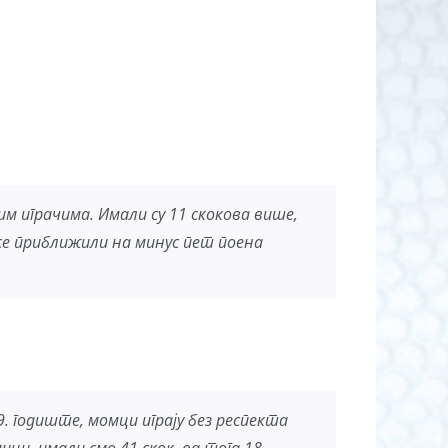
м играчима. Имали су 11 скокова више,
 се приближили на минус пет поена
. годиште, момци играју без респекта