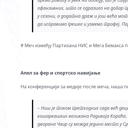
према ривалу и увек на победу, то је сигу
офанзивних, што се одразило на добар п
у сезони, а додатна драж и још већа мот
да исправимо грешке и узмемо трофеј. Па
# Меч између Партизана НИС и Мега Бемакса пр
Апел за фер и спортско навијање
На конференцији за медије после меча, наша 
– Ниш је током претходних сада већ децен
кошаркашких великана Радивоја Кораћа. 
дворана Чаир су можда једино место у Срб