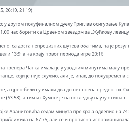
 26:19, 21:19)
 у другом полуфиналном дуелу Триглав осигурање Купа
 21.00 час борити са Црвеном звездом за „Жућкову левицу
но, са доста непрецизних шутева оба тима, па је резулт
вели 13:9, а на крају првог периода игре 20:16.
ипа тренера Чанка имала је у уводним минутима малу предн
анце, који је није служио, али је, ипак, до полувремена 
е, а црно-бели су имали два до пет поена предности. Син
е (63:58), а тим из Хумске је на последњу паузу отишао с
ројке Аранитовића седам минута пре краја одлепио на 74:
 приближила на 67:75, али се и прописно испромашивала