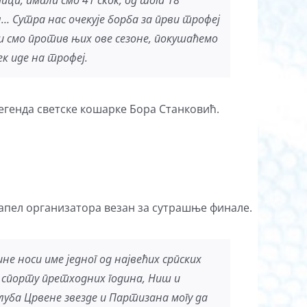
мици, имали смо 41 скок, од тога 18
… Сутра нас очекује борба за први трофеј
ли смо против њих ове сезоне, покушаћемо
ек иде на трофеј.
егенда светске кошарке Бора Станковић.
апел организатора везан за сутрашње финале.
не носи име једног од највећих српских
м спорту претходних година, Ниш и
клуба Црвене звезде и Партизана могу да