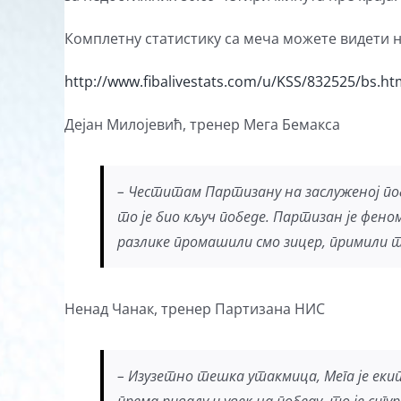
Комплетну статистику са меча можете видети 
http://www.fibalivestats.com/u/KSS/832525/bs.ht
Дејан Милојевић, тренер Мега Бемакса
– Честитам Партизану на заслуженој поб
то је био кључ победе. Партизан је фен
разлике промашили смо зицер, примили т
Ненад Чанак, тренер Партизана НИС
– Изузетно тешка утакмица, Мега је екип