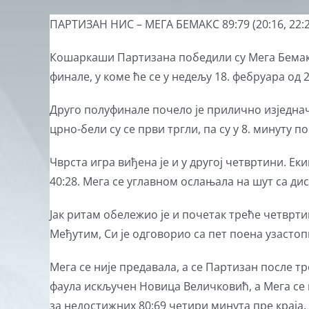
View
ПАРТИЗАН НИС – МЕГА БЕМАКС 89:79 (20:16, 22:25,
Larger
Кошаркаши Партизана победили су Мега Бемакс
Image
финале, у коме ће се у недељу 18. фебруара од
Друго полуфинале почело је прилично изједначе
црно-бели су се први тргли, па су у 8. минуту по
Чврста игра виђена је и у другој четвртини. Ек
40:28. Мега се углавном ослањала на шут са дист
Јак ритам обележио је и почетак треће четвртин
Међутим, Си је одговорио са пет поена узастопц
Мега се није предавала, а се Партизан после т
фаула искључен Новица Величковић, а Мега се
за недостижних 80:69 четири минута пре краја.