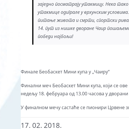
заједно посматрају утакмицу. Нека тако 
утакмице одиграле у врхунским условима
питање живота и смрти, спортски рива
14. пут из нишке дворане Чаир пошаљемо 
победи најбољи!
Финале Беобаскет Мини купа у „Чаиру“
Финални меч Беобаскет Мини купа, који се ове
недељу 18. фебруара од 13.00 часова у дворани 
У финалном мечу састаће се пионири Црвене з
17. 02. 2018.