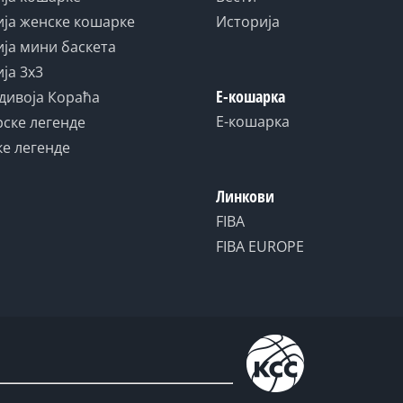
ја женске кошарке
Историја
ја мини баскета
ја 3x3
Е-кошарка
дивоја Кораћа
Е-кошарка
ске легенде
е легенде
Линкови
FIBA
FIBA EUROPE