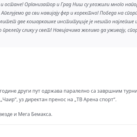
и остане! Организатор и Град Ниш су уложили много напор
. Апелујемо да сви навијају фер и коректно! Победа на с
литет две кошаркашке институције је нешто најлепше ш
прелепу слику у свет! Навијачима желимо да уживају, спор
 године други пут одржава паралелно са завршним турни
„Чаир“, уз директан пренос на „ТВ Арена спорт“.
везде и Мега Бемакса.