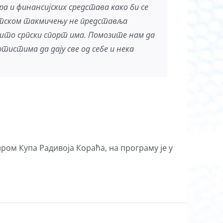
а и финансијских средстава како би се
портском такмичењу не представља
то српски спорт има. Помозите нам да
тистима да дају све од себе и нека
ром Купа Радивоја Кораћа, на програму је у