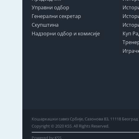
Управни одбор
Истори
Генерални секретар
Истори
Скупштина
Истори
Надзорни одбор и комисије
Куп Ра
Тренер
Играчк
Кошаркашки савез Србије, Сазонова 83, 11118 Београд
Copyright © 2020 KSS. All Rights Reserved.
Powered by KSS