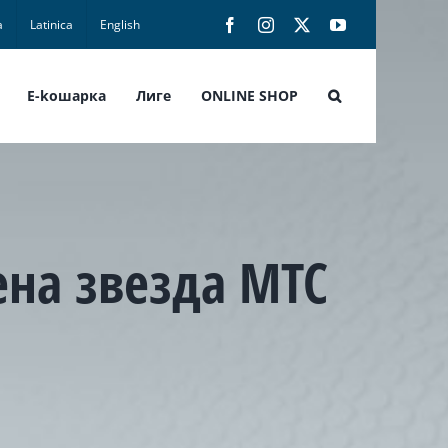
а
Latinica
English
Facebook
Instagram
X
YouTube
E-koшарка
Лиге
ONLINE SHOP
ена звезда МТС