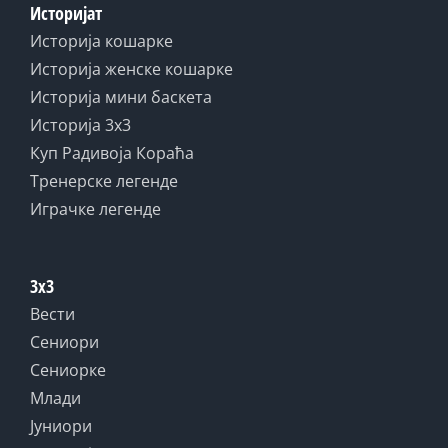
Историјат
Историја кошарке
Историја женске кошарке
Историја мини баскета
Историја 3x3
Куп Радивоја Кораћа
Тренерске легенде
Играчке легенде
3x3
Вести
Сениори
Сениорке
Млади
Јуниори