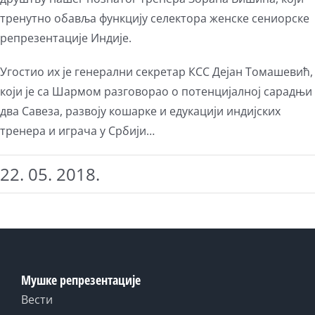
тренутно обавља функцију селектора женске сениорске
репрезентације Индије.
Угостио их је генерални секретар КСС Дејан Томашевић,
који је са Шармом разговорао о потенцијалној сарадњи
два Савеза, развоју кошарке и едукацији индијских
тренера и играча у Србији…
22. 05. 2018.
Мушке репрезентације
Вести