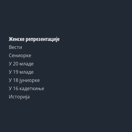
Женске репрезентације
Вести
Сениорке
У 20 младе
У 19 младе
У 18 јуниорке
У 16 кадеткиње
Историја