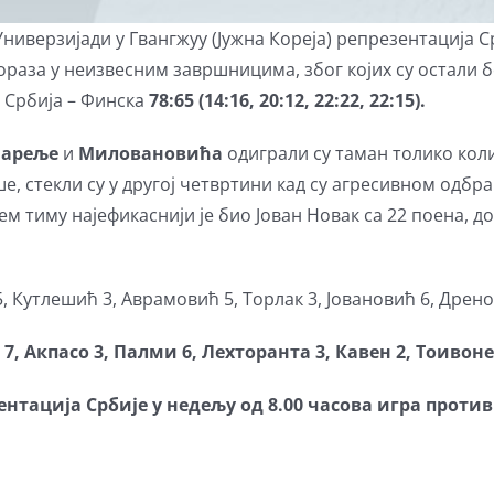
 Универзијади у Гвангжуу (Јужна Кореја) репрезентација С
ораза у неизвесним завршницима, због којих су остали 
: Србија – Финска
78
:
65
(
14
:
16
,
20:12
,
22
:
22
,
22
:
15
)
.
ареље
и
Миловановића
одиграли су таман толико коли
е, стекли су у другој четвртини кад су агресивном одб
шем тиму најефикаснији је био Јован Новак са 22 поена, 
, Кутлешић 3, Аврамовић 5, Торлак 3, Јовановић 6, Дрено
7, Акпасо 3, Палми 6, Лехторанта 3, Кавен 2, Тоивон
зентација Србије у недељу од 8.00 часова игра проти