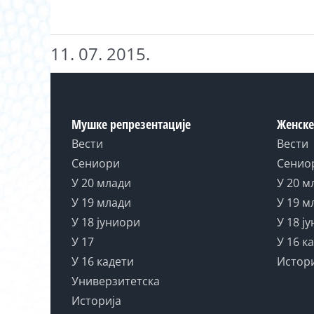
11. 07. 2015.
Мушке репрезентације
Женске
Вести
Вести
Сениори
Сенио
У 20 млади
У 20 м
У 19 млади
У 19 м
У 18 јуниори
У 18 ј
У 17
У 16 к
У 16 кадети
Истор
Универзитетска
Историја