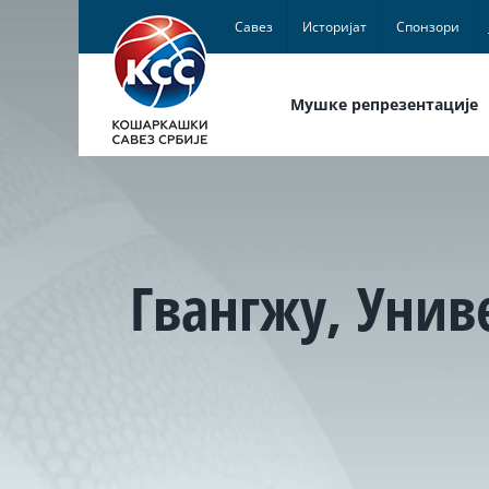
Skip
Савез
Историјат
Спонзори
to
content
Мушке репрезентације
Гвангжу, Унив