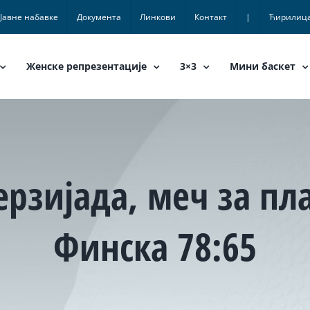
Јавне набавке
Документа
Линкови
Контакт
|
Ћирилиц
Женске репрезентације
3×3
Мини баскет
ерзијада, меч за пла
Финска 78:65