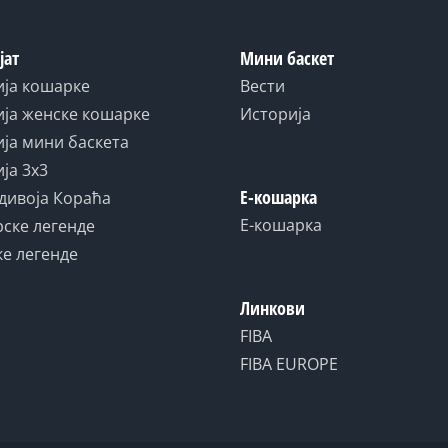
јат
Мини баскет
ија кошарке
Вести
ја женске кошарке
Историја
ја мини баскета
ја 3x3
Е-кошарка
дивоја Кораћа
Е-кошарка
ске легенде
е легенде
Линкови
FIBA
FIBA EUROPE