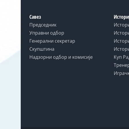
Савез
Истори
Председник
Истор
Управни одбор
Истори
Генерални секретар
Истори
Скупштина
Истори
Надзорни одбор и комисије
Куп Ра
Тренер
Играчк