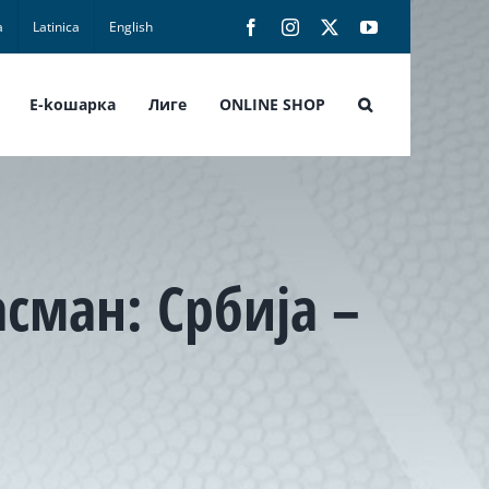
а
Latinica
English
Facebook
Instagram
X
YouTube
E-koшарка
Лиге
ONLINE SHOP
сман: Србија –