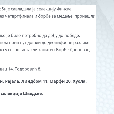
рбије савладала је селекцију Финске.
без четвртфинала и борбе за медаље, пронашли
ко је било потребно да дођу до победе.
раном први пут дошли до двоцифрене разлике
док су се још истакли капитен Ђорђе Дреновац
вац 14, Тодоровић 8.
ен, Рајала, Линдбом 11, Марфи 20, Хуола.
в селекције Шведске.