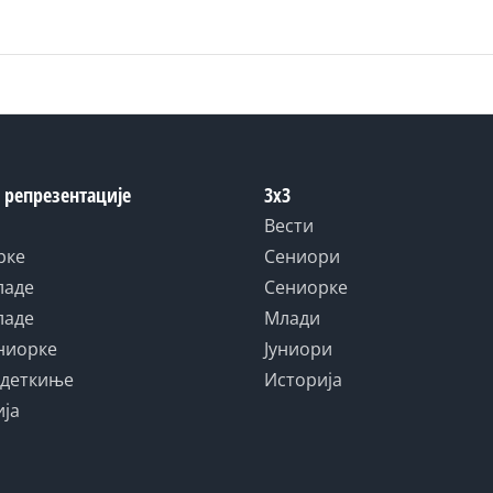
 репрезентације
3x3
Вести
рке
Сениори
ладе
Сениорке
ладе
Млади
униорке
Јуниори
адеткиње
Историја
ија