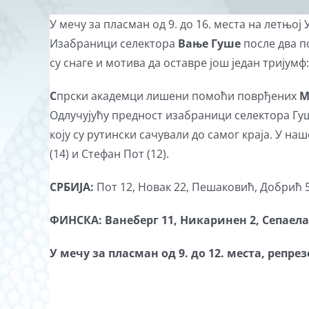
У мечу за пласман од 9. до 16. места на летњој
Изабраници селектора
Вање Гуше
после два п
су снаге и мотива да оставре још један тријумф
С
прски академци лишени помоћи поврђених
М
Одлучујућу предност изабраници селектора Гуш
коју су рутински сачували до самог краја. У на
(14) и Стефан Пот (12).
СРБИЈА:
Пот 12, Новак 22, Пешаковић, Добрић 5
ФИНСКА
:
Ванеберг 11, Никаринен 2, Сепаела 
У мечу за пласман од 9. до 12. места, репре