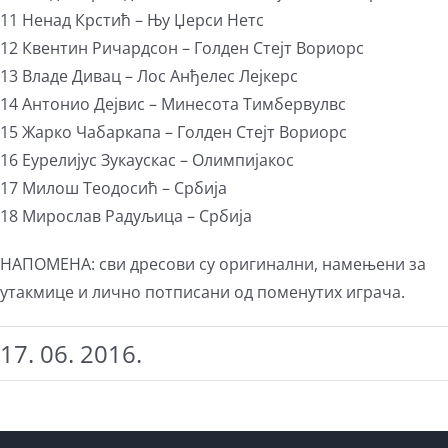
11 Ненад Крстић – Њу Џерси Нетс
12 Квентин Ричардсон – Голден Стејт Вориорс
13 Владе Дивац – Лос Анђелес Лејкерс
14 Антонио Дејвис – Минесота Тимбервулвс
15 Жарко Чабаркапа – Голден Стејт Вориорс
16 Еурелијус Зукаускас – Олимпијакос
17 Милош Теодосић – Србија
18 Мирослав Радуљица – Србија
НАПОМЕНА: сви дресови су оригинални, намењени за
утакмице и лично потписани од поменутих играча.
17. 06. 2016.