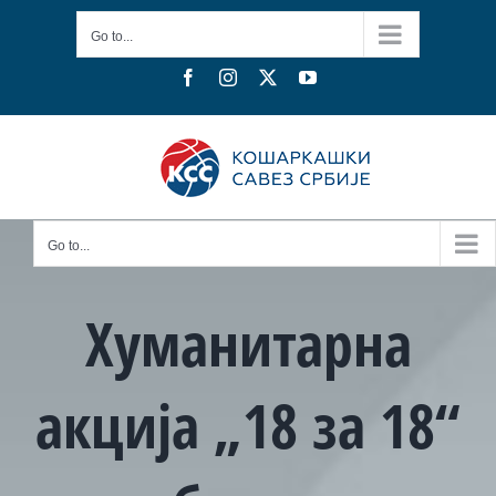
Skip
Go to...
to
content
Facebook
Instagram
X
YouTube
Go to...
Хуманитарна
акција „18 за 18“