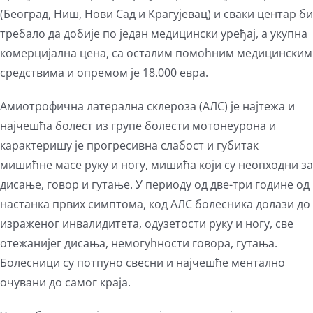
(Београд, Ниш, Нови Сад и Крагујевац) и сваки центар би
требало да добије по један медицински уређај, а укупна
комерцијална цена, са осталим помоћним медицинским
средствима и опремом је 18.000 евра.
Амиотрофична латерална склероза (АЛС) је најтежа и
најчешћа болест из групе болести мотонеурона и
карактеришу је прогресивна слабост и губитак
мишићне масе руку и ногу, мишића који су неопходни за
дисање, говор и гутање. У периоду од две-три године од
настанка првих симптома, код АЛС болесника долази до
израженог инвалидитета, одузетости руку и ногу, све
отежанијег дисања, немогућности говора, гутања.
Болесници су потпуно свесни и најчешће ментално
очувани до самог краја.