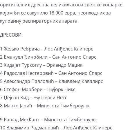
оригиналних дресова великих асова светске кошарке,
којом би се сакупило 18.000 евра, неопходних за
куповину респираторних апарата.
ДРЕСОВИ:
1 Жељко Ребрача – Лос Анђелес Клиперс
2 Емануел Ђинобили – Сан Антонио Спарс
3 Хидајет Туркоглу – Орландо Меџик
4 Радослав Нестеровић – Сан Антонио Спарс
5 Александар Павловић – Кливленд Кавалирс
6 Стефон Марбери – Њујорк Никс
7 Џејсон Кид – Њу Џерси Нетс
8 Марко Јарић – Минесота Тимбервулвс
9 Рашад МекКант – Минесота Тимбервулвс
10 Владимир Радмановић – Лос Анђелес Клиперс