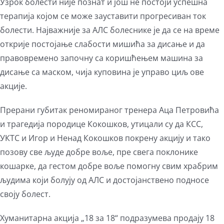
Узрок болести није познат и још не постоји успешна
терапија којом се може зауставити прогресиван ток
болести. Најважније за АЛС болеснике је да се на време
открије постојање слабости мишића за дисање и да
правовремено започну са коришћењем машина за
дисање са маском, чија куповина је управо циљ ове
акције.
Прерани губитак реномираног тренера Аца Петровића
и трагедија породице Кокошков, утицали су да КСС,
УКТС и Игор и Ненад Кокошков покрену акцију и тако
позову све људе добре воље, пре свега поклонике
кошарке, да гестом добре воље помогну свим храбрим
људима који болују од АЛС и достојанствено подносе
своју болест.
Хуманитарна акција „18 за 18“ подразумева продају 18