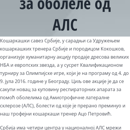
за оболеле од
АЛС
View
Кошаркашки савез Србије, у сарадњи са Удружењем
Larger
кошаркашких тренера Србије и породицом Кокошков,
Image
организује хуманитарну акцију продаје дресова великих
НБА и европских звезда, а у сусрет Квалификационом
турниру за Олимпијске игре, који је на програму од 4. до
9. јула 2016. године у Београду. Циљ ове акције је да се
сакупи новац за куповину респираторних апарата за
помоћ оболелима од Амиотрофичне латералне
склерозе (АЛС), болести од које је прерано преминуо и
наш трофејни кошаркаши тренер Ацо Петровић.
Србија има четири центра у националној АЛС мрежи