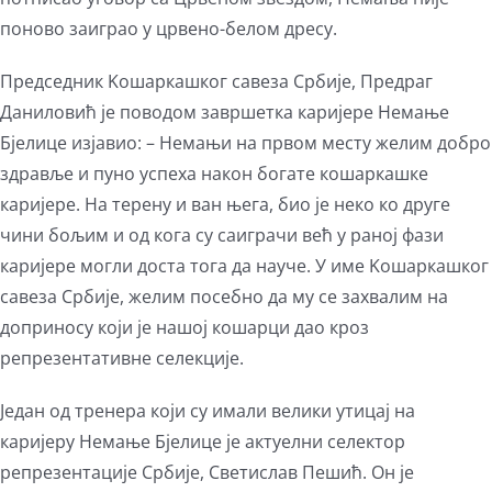
поново заиграо у црвено-белом дресу.
Председник Kошаркашког савеза Србије, Предраг
Даниловић је поводом завршетка каријере Немање
Бјелице изјавио: – Немањи на првом месту желим добро
здравље и пуно успеха након богате кошаркашке
каријере. На терену и ван њега, био је неко ко друге
чини бољим и од кога су саиграчи већ у раној фази
каријере могли доста тога да науче. У име Kошаркашког
савеза Србије, желим посебно да му се захвалим на
доприносу који је нашој кошарци дао кроз
репрезентативне селекције.
Један од тренера који су имали велики утицај на
каријеру Немање Бјелице је актуелни селектор
репрезентације Србије, Светислав Пешић. Он је