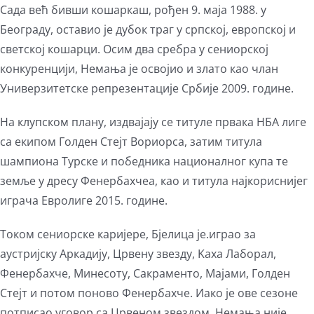
Сада већ бивши кошаркаш, рођен 9. маја 1988. у
Београду, оставио је дубок траг у српској, европској и
светској кошарци. Осим два сребра у сениорској
конкуренцији, Немања је освојио и злато као члан
Универзитетске репрезентације Србије 2009. године.
На клупском плану, издвајају се титуле првака НБА лиге
са екипом Голден Стејт Вориорса, затим титула
шампиона Турске и победника националног купа те
земље у дресу Фенербахчеа, као и титула најкориснијег
играча Евролиге 2015. године.
Током сениорске каријере, Бјелица је.играо за
аустријску Аркадију, Црвену звезду, Kаха Лаборал,
Фенербахче, Минесоту, Сакраменто, Мајами, Голден
Стејт и потом поново Фенербахче. Иако је ове сезоне
потписао уговор са Црвеном звездом, Немања није