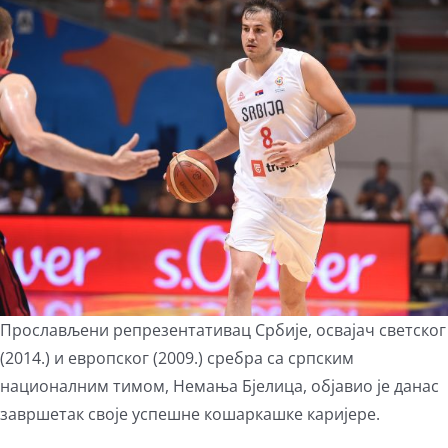
View
Larger
Image
Прослављени репрезентативац Србије, освајач светског
(2014.) и европског (2009.) сребра са српским
националним тимом, Немања Бјелица, објавио је данас
завршетак своје успешне кошаркашке каријере.