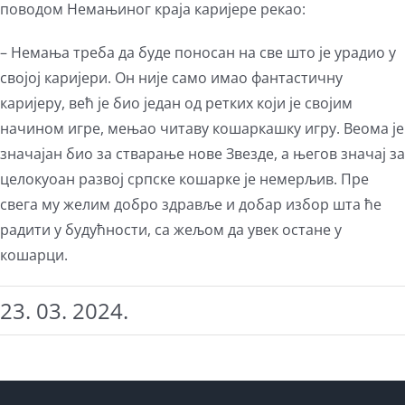
поводом Немањиног краја каријере рекао:
– Немања треба да буде поносан на све што је урадио у
својој каријери. Он није само имао фантастичну
каријеру, већ је био један од ретких који је својим
начином игре, мењао читаву кошаркашку игру. Веома је
значајан био за стварање нове Звезде, а његов значај за
целокуоан развој српске кошарке је немерљив. Пре
свега му желим добро здравље и добар избор шта ће
радити у будућности, са жељом да увек остане у
кошарци.
23. 03. 2024.