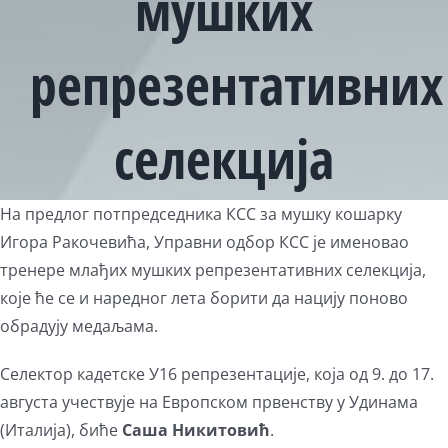
мушких
репрезентативних
селекција
View
На предлог потпредседника КСС за мушку кошарку
Larger
Игора Ракочевића, Управни одбор КСС је именовао
Image
тренере млађих мушких репрезентативних селекција,
којe ће се и наредног лета борити да нацију поново
обрадују медаљама.
Селектор кадетске У16 репрезентације, која од 9. до 17.
августа учествује на Европском првенству у Удинама
(Италија), биће
Саша Никитовић
.