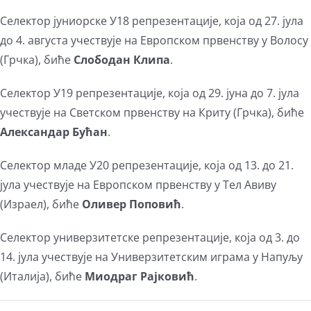
Селектор јуниорске У18 репрезентације, која од 27. јула
до 4. августа учествује на Европском првенству у Волосу
(Грчка), биће
Слободан Клипа
.
Селектор У19 репрезентације, која од 29. јуна до 7. јула
учествује на Светском првенству на Криту (Грчка), биће
Александар Бућан
.
Селектор младе У20 репрезентације, која од 13. до 21.
јула учествује на Европском првенству у Тел Авиву
(Израел), биће
Оливер Поповић
.
Селектор универзитетске репрезентације, која од 3. до
14. јула учествује на Универзитетским играма у Напуљу
(Италија), биће
Миодраг Рајковић
.