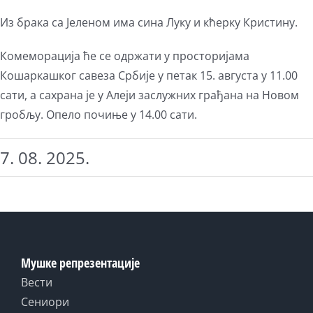
Из брака са Јеленом има сина Луку и кћерку Кристину.
Комеморација ће се одржати у просторијама
Кошаркашког савеза Србије у петак 15. августа у 11.00
сати, а сахрана је у Алеји заслужних грађана на Новом
гробљу. Опело почиње у 14.00 сати.
7. 08. 2025.
Мушке репрезентације
Вести
Сениори