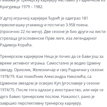
Немања је тренерску каријеру наставио у Радничком из
Крагујевца 1979 – 1982.
У дугој играчкој каријери Ђурић је одиграо 181
прволигашку утакмицу и постигао 3.958 поена.
(просечно 22 по мечу). Две сезоне је био други на листи
стрелаца југословенске Прве лиге, иза легендарног
Радивоја Кораћа.
Тренерском каријером Неца је почео да се бави још за
време активног играња. Самостално је водио Црвену
звезду, Ориолик, Железничар и свој Раднички у сезони
1978/79. Као помоћник Александра Николића, са
Црвеном звездом је освојио Куп Југославије у сезони
1974/75. После тога одлази у иностранство, али није се
дуго бавио тренерским послом. Нажалост, рано је
завршио перспективну тренерску каријеру.