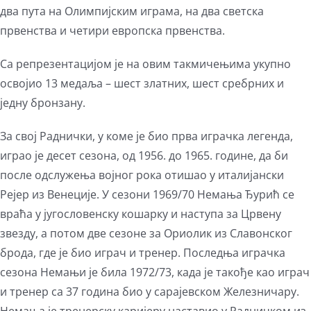
два пута на Олимпијским играма, на два светска
првенства и четири европска првенства.
Са репрезентацијом је на овим такмичењима укупно
освојио 13 медаља – шест златних, шест сребрних и
једну бронзану.
За свој Раднички, у коме је био прва играчка легенда,
играо је десет сезона, од 1956. до 1965. године, да би
после одслужења војног рока отишао у италијански
Рејер из Венеције. У сезони 1969/70 Немања Ђурић се
враћа у југословенску кошарку и наступа за Црвену
звезду, а потом две сезоне за Ориолик из Славонског
брода, где је био играч и тренер. Последња играчка
сезона Немањи је била 1972/73, када је такође као играч
и тренер са 37 година био у сарајевском Железничару.