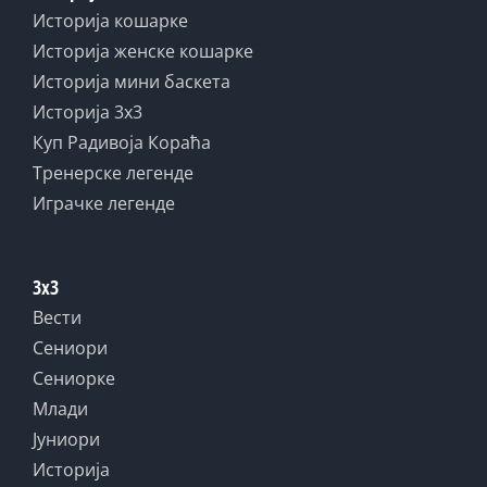
Историја кошарке
Историја женске кошарке
Историја мини баскета
Историја 3x3
Куп Радивоја Кораћа
Тренерске легенде
Играчке легенде
3x3
Вести
Сениори
Сениорке
Млади
Јуниори
Историја