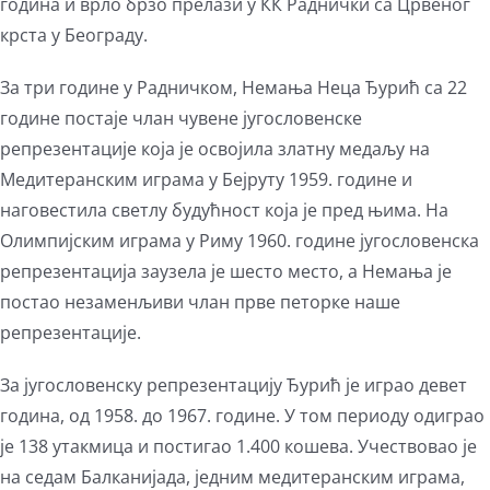
година и врло брзо прелази у КК Раднички са Црвеног
крста у Београду.
За три године у Радничком, Немања Неца Ђурић са 22
године постаје члан чувене југословенске
репрезентације која је освојила златну медаљу на
Медитеранским играма у Бејруту 1959. године и
наговестила светлу будућност која је пред њима. На
Олимпијским играма у Риму 1960. године југословенска
репрезентација заузела је шесто место, а Немања је
постао незаменљиви члан прве петорке наше
репрезентације.
За југословенску репрезентацију Ђурић је играо девет
година, од 1958. до 1967. године. У том периоду одиграо
је 138 утакмица и постигао 1.400 кошева. Учествовао је
на седам Балканијада, једним медитеранским играма,