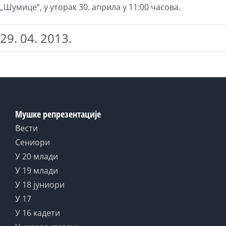
„Шумице“, у уторак 30. априла у 11:00 часова.
29. 04. 2013.
Мушке репрезентације
Вести
Сениори
У 20 млади
У 19 млади
У 18 јуниори
У 17
У 16 кадети