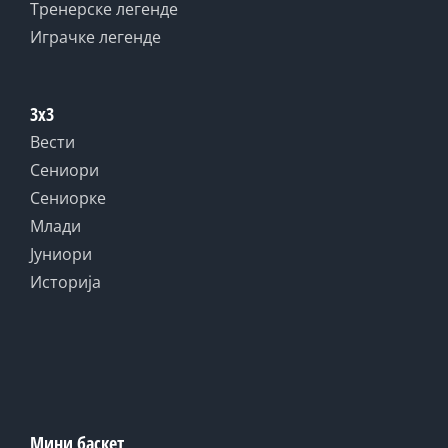
Тренерске легенде
Играчке легенде
3x3
Вести
Сениори
Сениорке
Млади
Јуниори
Историја
Мини баскет