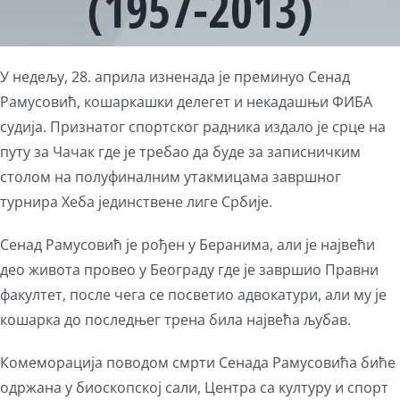
(1957-2013)
У недељу, 28. априла изненада је преминуо Сенад
Рамусовић, кошаркашки делегет и некадашњи ФИБА
судија. Признатог спортског радника издало је срце на
путу за Чачак где је требао да буде за записничким
столом на полуфиналним утакмицама завршног
турнира Хеба јединствене лиге Србије.
Сенад Рамусовић је рођен у Беранима, али је највећи
део живота провео у Београду где је завршио Правни
факултет, после чега се посветио адвокатури, али му је
кошарка до последњег трена била највећа љубав.
Комеморација поводом смрти Сенада Рамусовића биће
одржана у биоскопској сали, Центра са културу и спорт