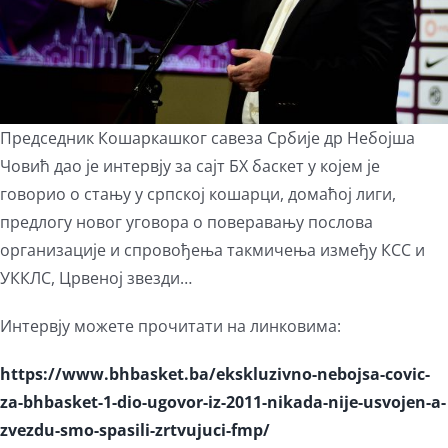
Председник Кошаркашког савеза Србије др Небојша
Човић дао је интервју за сајт БХ баскет у којем је
говорио о стању у српској кошарци, домаћој лиги,
предлогу новог уговора о поверавању послова
организације и спровођења такмичења између КСС и
УККЛС, Црвеној звезди…
Интервју можете прочитати на линковима:
https://www.bhbasket.ba/ekskluzivno-nebojsa-covic-
za-bhbasket-1-dio-ugovor-iz-2011-nikada-nije-usvojen-a-
zvezdu-smo-spasili-zrtvujuci-fmp/