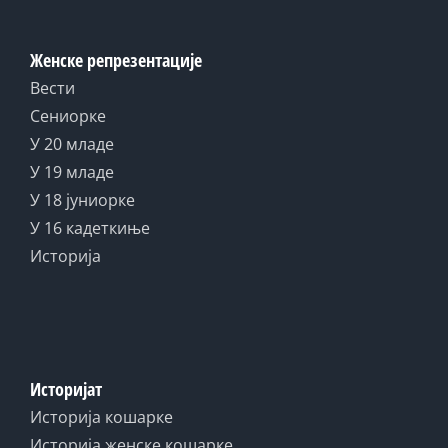
Женске репрезентације
Вести
Сениорке
У 20 младе
У 19 младе
У 18 јуниорке
У 16 кадеткиње
Историја
Историјат
Историја кошарке
Историја женске кошарке