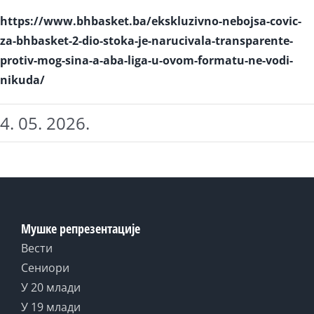
https://www.bhbasket.ba/ekskluzivno-nebojsa-covic-
za-bhbasket-2-dio-stoka-je-narucivala-transparente-
protiv-mog-sina-a-aba-liga-u-ovom-formatu-ne-vodi-
nikuda/
4. 05. 2026.
Мушке репрезентације
Вести
Сениори
У 20 млади
У 19 млади