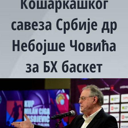
Кошаркашког
савеза Србије др
Небојше Човића
за БХ баскет
View
Larger
Image