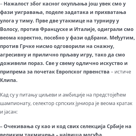
–
Нажaлост због касног окупљања још увек смо у
фази уигравања, поделе задатака и прихватања
улога у тиму. Прве две утакмице на турниру у
Волосу, против Француске и Италије, одиграли смо
веома коректно, посебно у фази одбрани. Међутим,
против Грчке нисмо одговорили на снажну,
агресивну и прилично прљаву игру, тако да смо
доживели пораз. Све у свему одлично искуство и
припрема за почетак Европског првенства
– истиче
Клипа.
Кад су у питању циљеви и амбиције на предстојећем
шампионату, селектор српских јуниора је веома кратак
и јасан:
– Очекивања су као и код свих селекција Србије на
великим такмичења – највиша могућа.