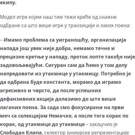
екипу.
Модел игре којем наш тим тежи креће од снажне
одбране са што више игре у транзицији и лаких поена:
–
Имамо проблема са уиграношћу, организација
напада још увек није добра, немамо течне и
прецизне кретње у нападу, проток лопте такође није
задовољавајући. Сигуран сам да ћемо у том делу
напредовати из утакмице у утакмицу. Потребно је
да одбрана буде константа, морамо да играмо
агресивно и чврсто, да после успешних
дефанзивних акција долазимо до што више
лаганих поена. За сада смо фокусирани на први
меч са селекцијом Немачке, а после тога корак по
корак, од утакмице до утакмице
– закључио је
Слободан Клипа
, селектор јуниорске репрезентације