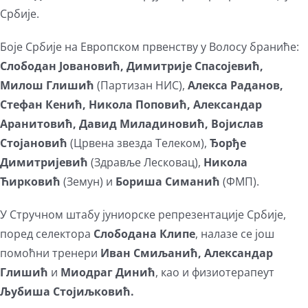
Србије.
Боје Србије на Европском првенству у Волосу браниће:
Слободан Јовановић, Димитрије Спасојевић,
Милош Глишић
(Партизан НИС),
Алекса Раданов,
Стефан Кенић, Никола Поповић, Александар
Аранитовић, Давид Миладиновић, Војислав
Стојановић
(Црвена звезда Телеком),
Ђорђе
Димитријевић
(Здравље Лесковац),
Никола
Ћирковић
(Земун) и
Бориша Симанић
(ФМП).
У Стручном штабу јуниорске репрезентације Србије,
поред селектора
Слободана Клипе
, налазе се још
помоћни тренери
Иван Смиљанић, Александар
Глишић
и
Миодраг Динић
, као и физиотерапеут
Љубиша Стојиљковић.