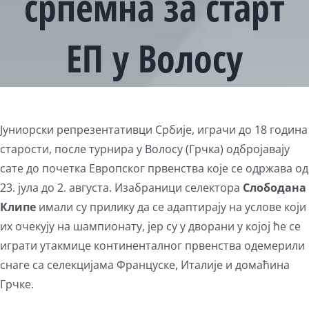
српемна за старт
ЕП у Волосу
Јуниорски репрезентативци Србије, играчи до 18 година
старости, после турнира у Волосу (Грчка) одбројавају
сате до почетка Европског првенства које се одржава од
23. јула до 2. августа. Изабраници селектора
Слободана
Клипе
имали су прилику да се адаптирају на услове који
их очекују на шампионату, јер су у дворани у којој ће се
играти утакмице континенталног првенства одемерили
снаге са селекцијама Француске, Италије и домаћина
Грчке.