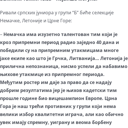
Ривали српских јуниора у групи “Б” биће селекције
Немачке, Летоније и Црне Горе:
–
Немачка има изузетно талентован тим који је
кроз припремни период радио заједно 40 дана и
победили су на припремним утакмицама многе
јаке екипе као што је Грчка, Литванија… Летонија је
прилична непознаница, нисмо успели да набавимо
њихове утакмице из припремног периода.
Међутим ростер им даје за право да се надају
добрим резултатима јер је њихов кадетски тим
прошле године био вицешампион Европе. Црна
Гора је наш трећи противник у групи који нема
велики избор квалитетни играча, али као обично
увек имају спремну, уиграну и веома борбену