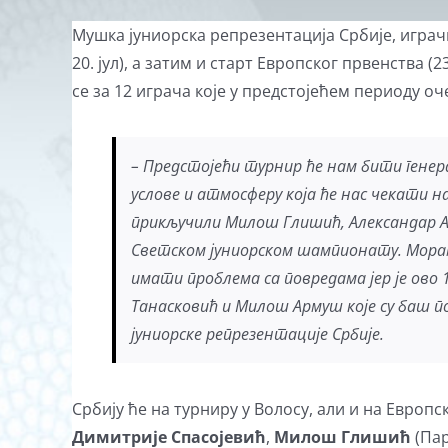
View
Мушка јуниорска репрезентација Србије, играчи 
Larger
20. јул), а затим и старт Европског првенства (23
Image
се за 12 играча које у предстојећем периоду оч
– Предстојећи турнир ће нам бити генер
услове и атмосферу која ће нас чекати н
прикључили Милош Глишић, Александар А
Светском јуниорском шампионату. Морамо
имати проблема са повредама јер је ово 
Танасковић и Милош Армуш које су баш по
јуниорске репрезентације Србије.
Србију ће на турниру у Волосу, али и на Европ
Димитрије Спасојевић
,
Милош Глишић
(Пар