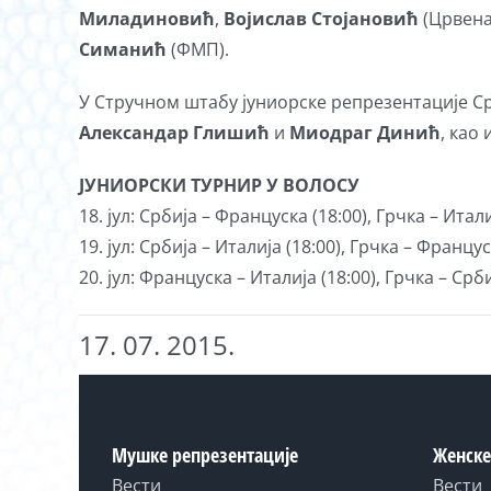
Миладиновић
,
Војислав Стојановић
(Црвена
Симанић
(ФМП).
У Стручном штабу јуниорске репрезентације С
Александар Глишић
и
Миодраг Динић
, као
ЈУНИОРСКИ ТУРНИР У ВОЛОСУ
18. јул: Србија – Француска (18:00), Грчка – Итали
19. јул: Србија – Италија (18:00), Грчка – Францус
20. јул: Француска – Италија (18:00), Грчка – Срби
17. 07. 2015.
Мушке репрезентације
Женске
Вести
Вести