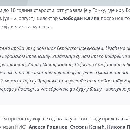
до 18 година старости, отпутовала је у Грчку, где их у В
. јул – 2. август). Селектор
Слободан Клипа
после нешто
екују велика искушења.
ална проба пред почетак Европског првенства. Имаћемо п
а Европском првенству. Утакмице су нам преко потребне за
ранитовић, Давид Миладиновић, Војислав Стојановић и Б
 им што пре пронаћи одговарајуће улоге и укомпоновати 
12 момака који су пријављени за учешће на шампионату Ев
вреде у последњи час спречиле да буду у тиму – закључио 
ском првенству које се одржава у истом граду представља
тизан НИС),
Алекса Раданов
,
Стефан Кенић
,
Никола 