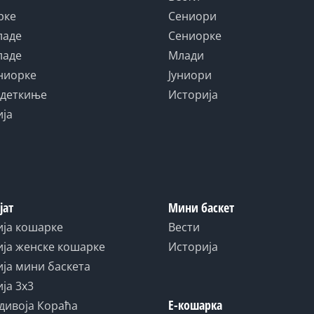
рке
Сениори
ладе
Сениорке
ладе
Млади
униорке
Јуниори
адеткиње
Историја
ија
јат
Мини баскет
ија кошарке
Вести
ја женске кошарке
Историја
ја мини баскета
ја 3x3
Е-кошарка
дивоја Кораћа