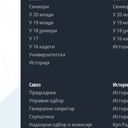
Сениори
Сенио
У 20 млади
У 20 м
У 19 млади
У 19 м
У 18 јуниори
У 18 ј
У 17
У 16 к
У 16 кадети
Истор
Универзитетска
Историја
Савез
Истори
Председник
Истор
Управни одбор
Истори
Генерални секретар
Истори
Скупштина
Истори
Надзорни одбор и комисије
Куп Ра