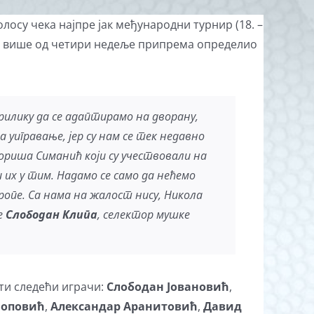
олосу чека најпре јак међународни турнир (18. –
 више од четири недеље припрема определио
рилику да се адаптирамо на дворану,
 уигравање, јер су нам се тек недавно
ориша Симанић који су учествовали на
их у тим. Надамо се само да нећемо
ропе. Са нама на жалост нису, Никола
је
Слободан Клипа
, селектор мушке
ти следећи играчи:
Слободан Јовановић
,
Поповић
,
Александар Аранитовић
,
Давид