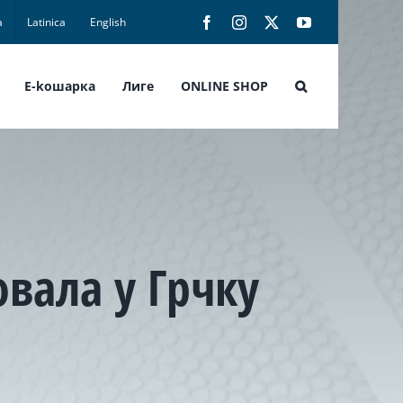
а
Latinica
English
Facebook
Instagram
X
YouTube
E-koшарка
Лиге
ONLINE SHOP
овала у Грчку