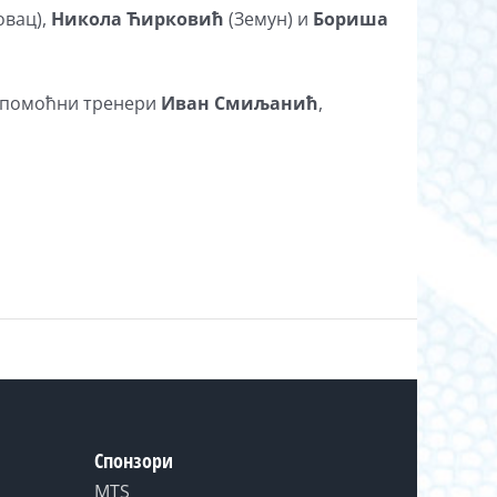
овац),
Никола Ћирковић
(Земун) и
Бориша
ш помоћни тренери
Иван Смиљанић
,
Спонзори
MTS