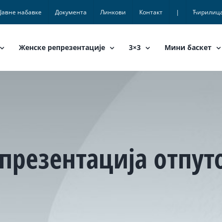
Јавне набавке
Документа
Линкови
Контакт
|
Ћирилиц
Женске репрезентације
3×3
Мини баскет
презентација отпут