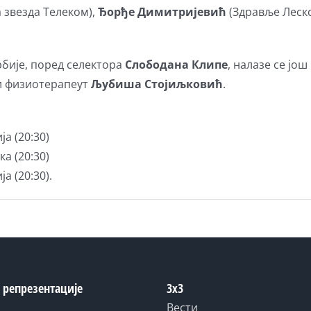
 звезда Телеком),
Ђорђе Димитријевић
(Здравље Леск
рбије, поред селектора
Слободана Клипе
, налазе се јо
 и физиотерапеут
Љубиша Стојиљковић
.
ја (20:30)
ка (20:30)
ја (20:30).
 репрезентације
3x3
Вести