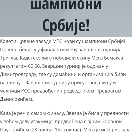
шампиони
Србије!
View
Кадети Црвене звезде МТС нови су шампиони Србије!
Larger
Црвено-бели су у финалном мечу завршног турнира
Image
Триглав Кадетске лиге победили екипу Мега Бемакса
резултатом 69:66. Завршни турнир је одржан у
Димитровграду, где су домаћини и организација били
на нивоу… Завршном турниру присуствовали су и
челници КСС предвођени председником Предрагом
Даниловићем.
Када је реч о самом финалу, Звезда је била у предности
у већем делу утакмице, предвођена сјајним Зораном
Пауновићем (23 поена, 15 скокова). Мега је искористила