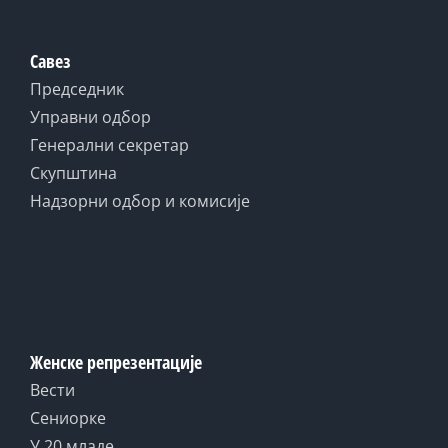
Савез
Председник
Управни одбор
Генерални секретар
Скупштина
Надзорни одбор и комисије
Женске репрезентације
Вести
Сениорке
У 20 младе