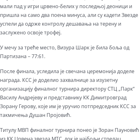
мали пад у игри црвено-белих у последњој деоници и
пришла на само два поена минуса, али су кадети Звезде
успели да одрже контролу дешавања на терену и
заслужено освоје трофеј.
У мечу за треће место, Визура Шарк је била боља од
Партизана – 77:61.
После финала, уследила је свечана церемонија доделе
награда. КСС је доделио захвалнице за изузетну
организацију финалног турнира директору СТЦ „Парк“
Василу Андрејеву и представнику КК Димитровград
Зорану Герову, које им је уручио потпредседник КСС за
такмичења Душан Пројовић.
Ти­ту­лу МВП финалног тур­ни­ра по­нео је Зоран Пауновић
из КК Црвена звезда МТС, док је најбољи стрелац