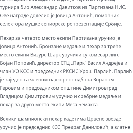
турнира био Александар Давитков из Партизана НИС.
Ове награде доделио је Јовица Антонић, помоћник
селектора мушке сениорске репрезентације Србије.
Пехар за четврто место екипи Партизана уручио је
Јовица Антонић. Бронзане медаље и пехар за треће
место екипи Визуре Шарк уручили су комесар лиге
Бојан Поповић, директор СТЦ „Парк“ Васил Андрејев и
члан УО КСС и председник РКСИС Урош Парлић. Парлић
је заједно са членом надзорног одбора Зораном
Геровим и председником општине Димитровград
Владицом Димитровим уручио и сребрне медаље и
пехар за друго место екипи Мега Бемакса.
Велики шампионски пехар кадетима Црвене звезде
уручио је председник КСС Предраг Даниловић, а златне