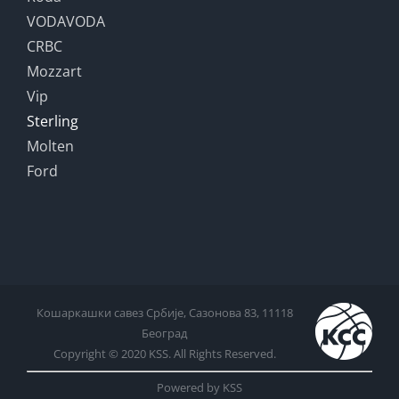
VODAVODA
CRBC
Mozzart
Vip
Sterling
Molten
Ford
Кошаркашки савез Србије, Сазонова 83, 11118
Београд
Copyright © 2020 KSS. All Rights Reserved.
Powered by KSS