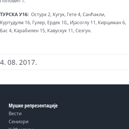
Поповић 1.
ТУРСКА У16:
Остурк 2, Кугук, Гете 4, Санћакли,
Куртудулм 16, Гулер, Ердек 10,, Ијасоглу 11, Кирциман 6,
Бас 4, Карабилен 15, Кавускук 11, Сезгун.
4. 08. 2017.
Мушке репрезентације
Вести
Сениори