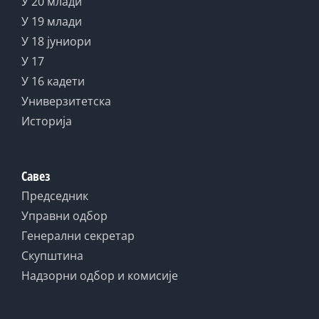
У 20 млади
У 19 млади
У 18 јуниори
У 17
У 16 кадети
Универзитетска
Историја
Савез
Председник
Управни одбор
Генерални секретар
Скупштина
Надзорни одбор и комисије