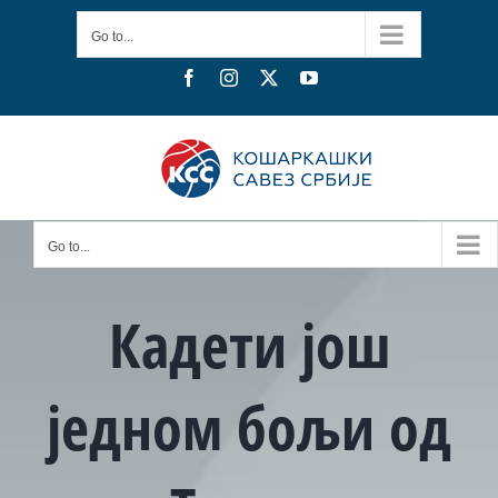
Skip
Go to...
to
content
Facebook
Instagram
X
YouTube
Go to...
Кадети још
једном бољи од