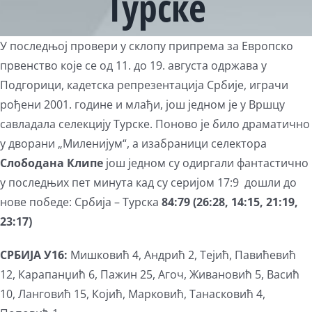
Турске
View
У последњој провери у склопу припрема за Европско
Larger
првенство које се од 11. до 19. августа одржава у
Image
Подгорици, кадетска репрезентација Србије, играчи
рођени 2001. године и млађи, још једном је у Вршцу
савладала селекцију Турске. Поново је било драматично
у дворани „Миленијум“, а изабраници селектора
Слободана Клипе
још једном су одиргали фантастично
у последњих пет минута кад су серијом 17:9 дошли до
нове победе: Србија – Турска
84:79 (26:28, 14:15, 21:19,
23:17)
СРБИЈА У16:
Мишковић 4, Андрић 2, Тејић, Павићевић
12, Карапанџић 6, Пажин 25, Агоч, Живановић 5, Васић
10, Ланговић 15, Којић, Марковић, Танасковић 4,