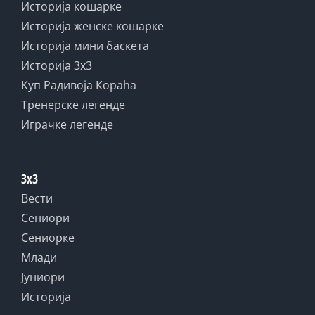
Историја кошарке
Историја женске кошарке
Историја мини баскета
Историја 3x3
Куп Радивоја Кораћа
Тренерске легенде
Играчке легенде
3x3
Вести
Сениори
Сениорке
Млади
Јуниори
Историја