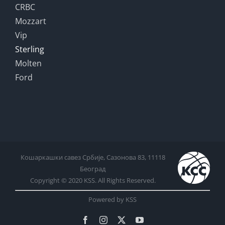
CRBC
Mozzart
Vip
Sterling
Molten
Ford
Кошаркашки савез Србије, Сазонова 83, 11118
Београд
Copyright © 2020 KSS. All Rights Reserved.
Powered by KSS
Facebook
Instagram
X
YouTube