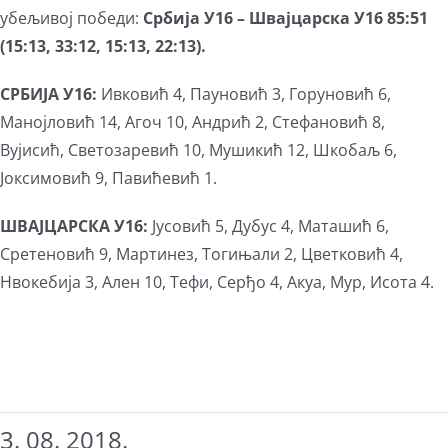
убељивој победи:
Србија У16 – Швајцарска У16
85:51
(15:13, 33:12, 15:13, 22:13).
СРБИЈА У16:
Ивковић 4, Пауновић 3, Горуновић 6,
Манојловић 14, Агоч 10, Андрић 2, Стефановић 8,
Вујисић, Светозаревић 10, Мушикић 12, Шкобаљ 6,
Јоксимовић 9, Павићевић 1.
ШВАЈЦАРСКА У16:
Јусовић 5, Дубус 4, Маташић 6,
Сретеновић 9, Мартинез, Тогињали 2, Цветковић 4,
Нвокебија 3, Ален 10, Тефи, Серђо 4, Акуа, Мур, Исота 4.
3. 08. 2018.