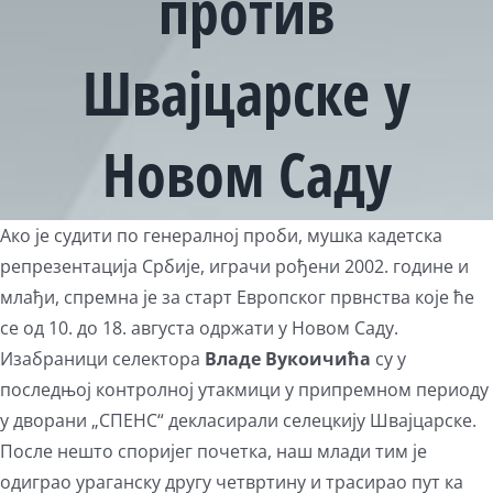
против
Швајцарске у
Новом Саду
View
Ако је судити по генералној проби, мушка кадетска
Larger
репрезентација Србије, играчи рођени 2002. године и
Image
млађи, спремна је за старт Европског првнства које ће
се од 10. до 18. августа одржати у Новом Саду.
Изабраници селектора
Владе Вукоичића
су у
последњој контролној утакмици у припремном периоду
у дворани „СПЕНС“ декласирали селецкију Швајцарске.
После нешто споријег почетка, наш млади тим је
одиграо ураганску другу четвртину и трасирао пут ка