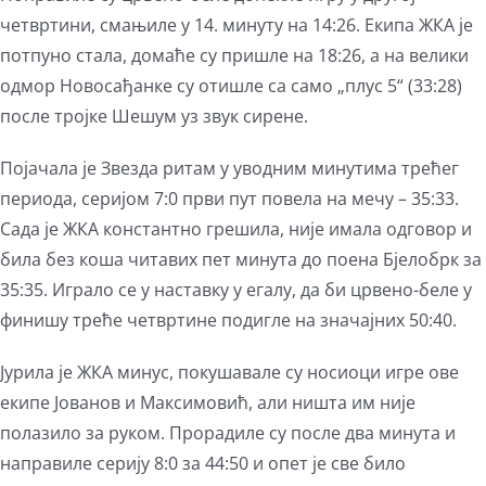
четвртини, смањиле у 14. минуту на 14:26. Екипа ЖКА је
потпуно стала, домаће су пришле на 18:26, а на велики
одмор Новосађанке су отишле са само „плус 5“ (33:28)
после тројке Шешум уз звук сирене.
Појачала је Звезда ритам у уводним минутима трећег
периода, серијом 7:0 први пут повела на мечу – 35:33.
Сада је ЖКА константно грешила, није имала одговор и
била без коша читавих пет минута до поена Бјелобрк за
35:35. Играло се у наставку у егалу, да би црвено-беле у
финишу треће четвртине подигле на значајних 50:40.
Јурила је ЖКА минус, покушавале су носиоци игре ове
екипе Јованов и Максимовић, али ништа им није
полазило за руком. Прорадиле су после два минута и
направиле серију 8:0 за 44:50 и опет је све било