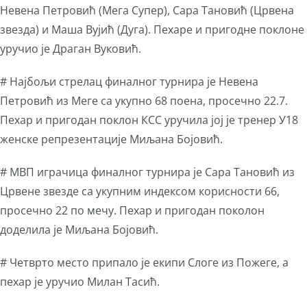
Невена Петровић (Мега Супер), Сара Тановић (Црвена
звезда) и Маша Вујић (Дуга). Пехаре и пригодне поклоне
уручио је Драган Вуковић.
# Најбољи стрелац финалног турнира је Невена
Петровић из Меге са укупно 68 поена, просечно 22.7.
Пехар и пригодан поклон КСС уручила јој је тренер У18
женске репрезентације Миљана Бојовић.
# МВП играчица финалног турнира је Сара Тановић из
Црвене звезде са укупним индексом корисности 66,
просечно 22 по мечу. Пехар и пригодан поколон
доделила је Миљана Бојовић.
# Четврто место припало је екипи Слоге из Пожеге, а
пехар је уручио Милан Тасић.