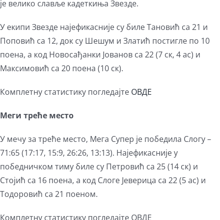
је велико славље кадеткиња Звезде.
У екипи Звезде најефикасније су биле Тановић са 21 и
Поповић са 12, док су Шешум и Златић постигле по 10
поена, а код Новосађанки Јованов са 22 (7 ск, 4 ас) и
Максимовић са 20 поена (10 ск).
Комплетну статистику погледајте
ОВДЕ
Меги
треће место
У мечу за треће место, Мега Супер је победила Слогу –
71:65 (17:17, 15:9, 26:26, 13:13). Најефикасније у
победничком тиму биле су Петровић са 25 (14 ск) и
Стојић са 16 поена, а код Слоге Јеверица са 22 (5 ас) и
Тодоровић са 21 поеном.
Комплетну статистику погледајте ОВДЕ