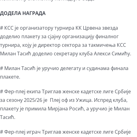
ДОДЕЛА НАГРАДА
# КСС је организатору турнира КК Црвена звезда
доделио плакету за сјајну организацију финалног
турнира, коју је директор сектора за такмичења КСС
Милан Тасић доделио секретару клуба Алекси Симићу.
# Милан Тасић је уручио делегату и судинама финала
плакете.
# Фер-плеј екипа Триглав женске кадетске лиге Србије
за сезону 2025/26 је Плеј оф из Ужица. Испред клуба,
плакету је примила Мирјана Росић, а уручио је Милан
Тасић.
# Фер-плеј играч Триглав женске кадетске лиге Србије