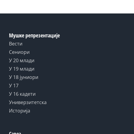
Мушке репрезентације
Вести
Сениори
У 20 млади
У 19 млади
У 18 јуниори
У 17
У 16 кадети
Универзитетска
Историја
Савез