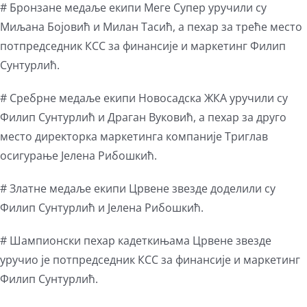
# Бронзане медаље екипи Меге Супер уручили су
Миљана Бојовић и Милан Тасић, а пехар за треће место
потпредседник КСС за финансије и маркетинг Филип
Сунтурлић.
# Сребрне медаље екипи Новосадска ЖКА уручили су
Филип Сунтурлић и Драган Вуковић, а пехар за друго
место директорка маркетинга компаније Триглав
осигурање Јелена Рибошкић.
# Златне медаље екипи Црвене звезде доделили су
Филип Сунтурлић и Јелена Рибошкић.
# Шампионски пехар кадеткињама Црвене звезде
уручио је потпредседник КСС за финансије и маркетинг
Филип Сунтурлић.