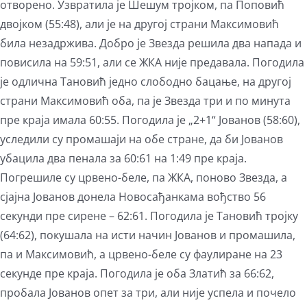
отворено. Узвратила је Шешум тројком, па Поповић
двојком (55:48), али је на другој страни Максимовић
била незадржива. Добро је Звезда решила два напада и
повисила на 59:51, али се ЖКА није предавала. Погодила
је одлична Тановић једно слободно бацање, на другој
страни Максимовић оба, па је Звезда три и по минута
пре краја имала 60:55. Погодила је „2+1“ Јованов (58:60),
уследили су промашаји на обе стране, да би Јованов
убацила два пенала за 60:61 на 1:49 пре краја.
Погрешиле су црвено-беле, па ЖКА, поново Звезда, а
сјајна Јованов донела Новосађанкама вођство 56
секунди пре сирене – 62:61. Погодила је Тановић тројку
(64:62), покушала на исти начин Јованов и промашила,
па и Максимовић, а црвено-беле су фаулиране на 23
секунде пре краја. Погодила је оба Златић за 66:62,
пробала Јованов опет за три, али није успела и почело