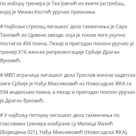
по избору тренера је Теа Јовчић из екипе Јастребац,
којој је Милан Костић уручио признање.
# Најбољи стрелац лигашког дела такмичења је Сара
Тановић из Црвене звезде, која је током лиге укупно
постигла 454 поена. Пехар и пригодан поклон уручио је
тренер У16 женске репрезентације Србије Драган
Вуковић.
# МВП играчица лигашког дела Триглав женске кадетске
лиге Србије је Нађа Максимовић из Новосадске ЖКА са
594 индексних поена, а пехар и пригодан поклон уручио
је Драган Вуковић.
# У најбољу петорку лигашког дела такмичења по
гласовима тренера изабране су Милица Мазић
(Војводина 021), Нађа Максимовић (Новосадска ЖКА),