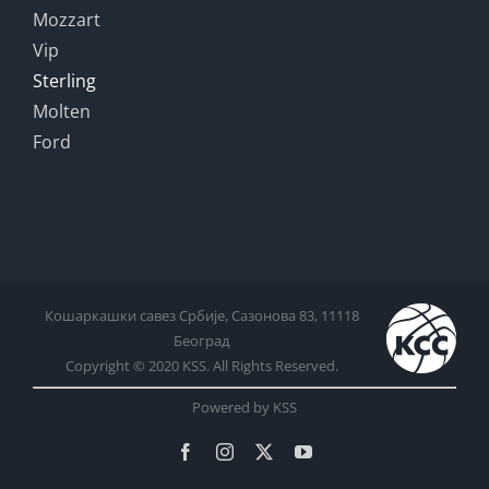
Mozzart
Vip
Sterling
Molten
Ford
Кошаркашки савез Србије, Сазонова 83, 11118
Београд
Copyright © 2020 KSS. All Rights Reserved.
Powered by KSS
Facebook
Instagram
X
YouTube