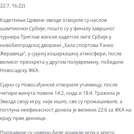
22:7, 16:22)
Кадеткиње Црвене звезде освојиле су наслов
шампионки Србије, пошто су у финалу завршног
турнира Триглав женске кадетске лиге Србије у
новобеоградској дворани „Хала спортова Ранко
Жеравица“, у сјајној кошаркашкој атмосфери, после
великог преокрета у другом полувремену, победиле
Новосадску ЖКА.
Сјајно су Новосађанске отвориле утакмицу, после
четири минута повеле 14:2, онда и 18:4. Тражила је
Звезда своју игру, није ишло, све су промашивале, а
потпуна неефикасност донела је великих 22:6 за ЖКА на
крају прве деонице.
Поправиле су црвено-беле донекле игру у другој