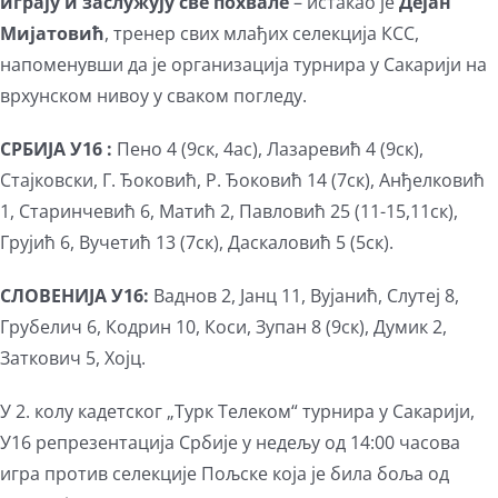
играју и заслужују све похвале
– истакао је
Дејан
Мијатовић
, тренер свих млађих селекција КСС,
напоменувши да је организација турнира у Сакарији на
врхунском нивоу у сваком погледу.
СРБИЈА У16 :
Пено 4 (9ск, 4ас), Лазаревић 4 (9ск),
Стајковски, Г. Ђоковић, Р. Ђоковић 14 (7ск), Анђелковић
1, Старинчевић 6, Матић 2, Павловић 25 (11-15,11ск),
Грујић 6, Вучетић 13 (7ск), Даскаловић 5 (5ск).
СЛОВЕНИЈА У16:
Ваднов 2, Јанц 11, Вујанић, Слутеј 8,
Грубелич 6, Кодрин 10, Коси, Зупан 8 (9ск), Думик 2,
Заткович 5, Хојц.
У 2. колу кадетског „Турк Телеком“ турнира у Сакарији,
У16 репрезентација Србије у недељу од 14:00 часова
игра против селекције Пољске која је била боља од