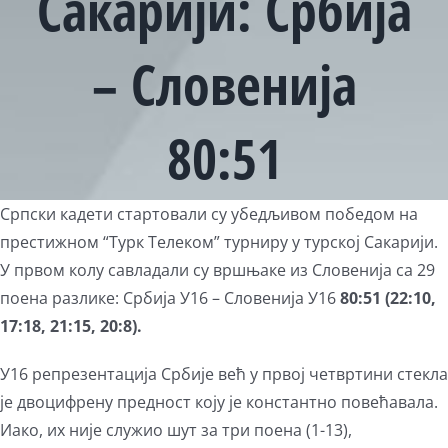
Сакарији: Србија
– Словенија
80:51
Српски кадети стартовали су убедљивом победом на
престижном “Турк Телеком” турниру у турској Сакарији.
У првом колу савладали су вршњаке из Словенија са 29
поена разлике: Србија У16 – Словенија У16
80:51 (22:10,
17:18, 21:15, 20:8).
У16 репрезентација Србије већ у првој четвртини стекла
је двоцифрену предност коју је константно повећавала.
Иако, их није служио шут за три поена (1-13),