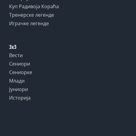
Куп Радивоја Кораћа
Тренерске легенде
Играчке легенде
3x3
Вести
Сениори
Сениорке
Млади
Јуниори
Историја