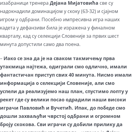
изабраници тренера
Дејана Мијатовића
све су
надокнадили доминацијом у скоку (63-32) и сјајном
игром у одбрани. Посебно импресивна игра наших
кадета у дефанзиви била је изражена у финалном
кварталу, кад су селекцији Словеније за првих шест
минута допустили само два поена.
–
Иако се зна да је на сваком такмичењу прва
утакмица најтежа, одиграли смо одлично, имали
фантастичан приступ свих 40 минута. Нисмо имали
информација о селекцији Словеније, али смо
успели да реализујемо наш план, спустимо лопту у
рекет где су велики посао одрадили наши високи
играчи Павловић и Вучетић. Ипак, до победе смо
дошли захваљући чврстој одбрани и огромном
броју скокова. Сви играчи су добили прилику да