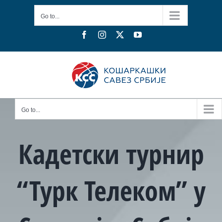
Skip
Go to...
to
content
Facebook
Instagram
X
YouTube
Go to...
Кадетски турнир
“Турк Телеком” у