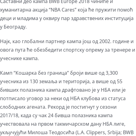
Саставни део кампа BWB Europe 2018 чиниће и
хуманитарна акција “NBA Cares” која ће пружити помоћ
деци и младима у оквиру пар здравствених институција
у Београду.
Најк, као глобални партнер кампа још од 2002. године и
овога пута ће обезбедити спортску опрему за тренере и
учеснике кампа.
Камп “Кошарка без граница” броји више од 3,300
учесника из 130 земаља и територија, а више од 55
бивших полазника кампа драфтовано је у НБА или је
потписало уговор за неки од НБА клубова из статуса
слободних агената. Рекорд је постигнут у сезони
2017/18, када су чак 24 бивша полазника кампа
учествовала на првом такмичарском дану НБА лиге,
укључујући Милоша Теодосића (L.A. Clippers, Srbija; BWB