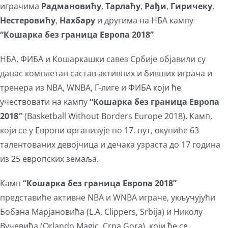
Larger
играчима
Радмановићу
,
Тарлаћу
,
Рађи
,
Гиричеку
,
Image
Нестеровићу
,
Нахбару
и другима на НБА кампу
“Кошарка без граница Европа 2018”
НБА, ФИБА и Кошаркашки савез Србије објавили су
данас комплетан састав активних и бивших играча и
тренера из NBA, WNBA, Г-лиге и ФИБА који ће
учествовати на кампу
“Кошарка без граница Европа
2018″
(Basketball Without Borders Europe 2018). Камп,
који се у Европи организује по 17. пут, окупиће 63
талентованих девојчица и дечака узраста до 17 година
из 25 европских земаља.
Камп
“Кошарка без граница Европа 2018”
представиће активне NBA и WNBA играче, укључујући
Бобана Марјановића (L.A. Clippers, Srbija) и Николу
Вучевића (Orlando Magic, Crna Gora), који ће се