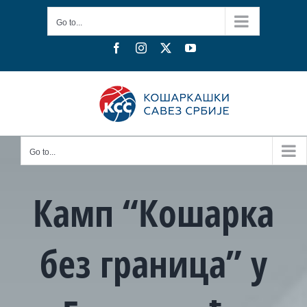
Skip
Go to...
to
content
Facebook
Instagram
X
YouTube
Go to...
Камп “Кошарка
без граница” у