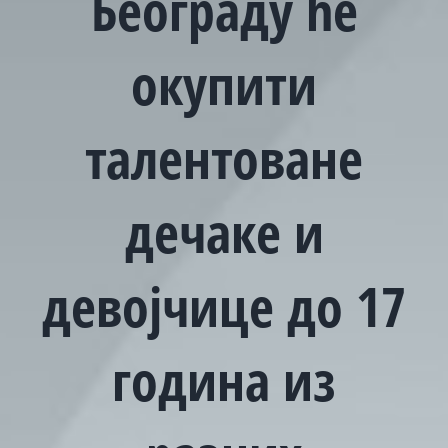
Београду ће
окупити
талентоване
дечаке и
девојчице до 17
година из