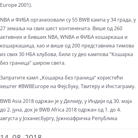
Europe 2001).
NBA и ФИБА организовали су 55 BWB кампа у 34 града, у
27 земаља на свих шест континената. Више од 260
активних и бивших NBA, WNBA и ФИБА кошаркаша и
кошаркашица, као и више од 200 представника тимова
из свих 30 НБА клубова, били су део кампова “Кошарка
без граница” широм света.
Запратите камп „Кошарка без граница“ користећи
хештег #BWBEurope на Фејсбуку, Твитеру и Инстаграму.
BWB Asia 2018 одржан је у Делхију, у Индији од 30. маја
до 2. јуна, док је BWB Africa 2018 одржан од 1. до 4.
августа у Јоханесбургу, Јужноафричка Република
14. 08. 2018.