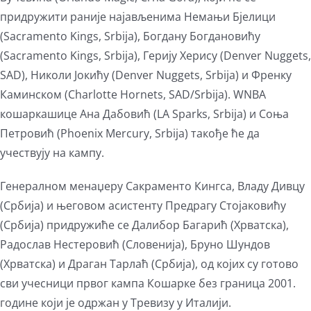
придружити раније најављенима Немањи Бјелици
(Sacramento Kings, Srbija), Богдану Богдановићу
(Sacramento Kings, Srbija), Герију Херису (Denver Nuggets,
SAD), Николи Јокићу (Denver Nuggets, Srbija) и Френку
Каминском (Charlotte Hornets, SAD/Srbija). WNBA
кошаркашице Ана Дабовић (LA Sparks, Srbija) и Соња
Петровић (Phoenix Mercury, Srbija) такође ће да
учествују на кампу.
Генералном менаџеру Сакраменто Кингса, Владу Дивцу
(Србија) и његовом асистенту Предрагу Стојаковићу
(Србија) придружиће се Далибор Багарић (Хрватска),
Радослав Нестеровић (Словенија), Бруно Шундов
(Хрватска) и Драган Тарлаћ (Србија), од којих су готово
сви учесници првог кампа Кошарке без граница 2001.
године који је одржан у Тревизу у Италији.