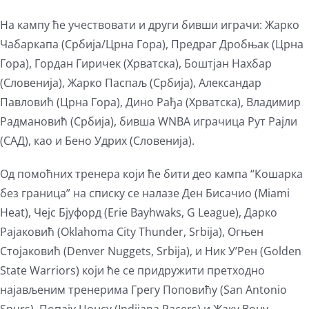
На кампу ће учествовати и други бивши играчи: Жарко
Чабаркапа (Србија/Црна Гора), Предраг Дробњак (Црна
Гора), Гордан Гиричек (Хрватска), Боштјан Нахбар
(Словенија), Жарко Паспаљ (Србија), Александар
Павловић (Црна Гора), Дино Рађа (Хрватска), Владимир
Радмановић (Србија), бивша WNBA играчица Рут Рајли
(САД), као и Бено Удрих (Словенија).
Од помоћних тренера који ће бити део кампа “Кошарка
без граница” на списку се налазе Ден Бисачио (Miami
Heat), Чејс Бјуфорд (Erie Bayhwaks, G League), Дарко
Рајаковић (Oklahoma City Thunder, Srbija), Огњен
Стојаковић (Denver Nuggets, Srbija), и Ник У’Рен (Golden
State Warriors) који ће се придружити претходно
најављеним тренерима Грегу Поповићу (San Antonio