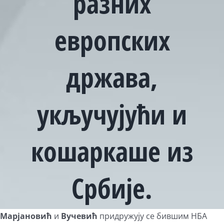
разних
европских
држава,
укључујући и
кошаркаше из
Србије.
View
Mарјановић
и
Вучевић
придружују се бившим НБА