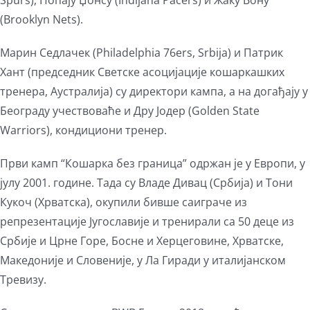
Spurs), Попају Џонсу (Indijana Pacers) и Жаку Вону
(Brooklyn Nets).
Марин Седлачек (Philadelphia 76ers, Srbija) и Патрик
Хант (председник Светске асоцијације кошаркашких
тренера, Аустралија) су директори кампа, а на догађају у
Београду учествоваће и Дру Јодер (Golden State
Warriors), кондициони тренер.
Први камп “Кошарка без граница” одржан је у Европи, у
јулу 2001. године. Тада су Владе Дивац (Србија) и Тони
Кукоч (Хрватска), окупили бивше саиграче из
репрезентације Југославије и тренирали са 50 деце из
Србије и Црне Горе, Босне и Херцеговине, Хрватске,
Македоније и Словеније, у Ла Гиради у италијанском
Тревизу.