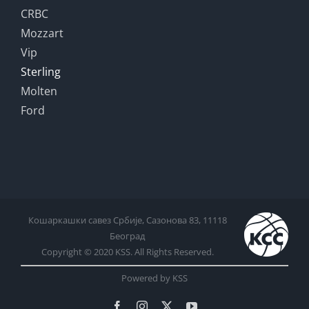
CRBC
Mozzart
Vip
Sterling
Molten
Ford
Кошаркашки савез Србије, Сазонова 83, 11118
Београд
Copyright © 2020 KSS. All Rights Reserved.
Powered by KSS
Facebook
Instagram
X
YouTube