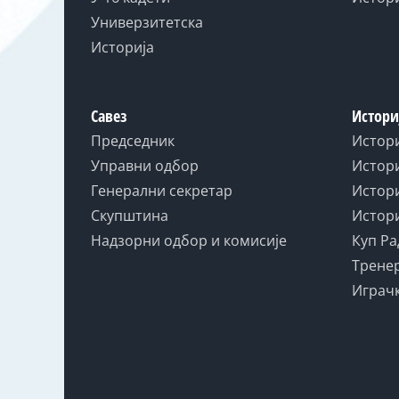
Универзитетска
Историја
Савез
Истори
Председник
Истор
Управни одбор
Истори
Генерални секретар
Истори
Скупштина
Истори
Надзорни одбор и комисије
Куп Ра
Тренер
Играчк