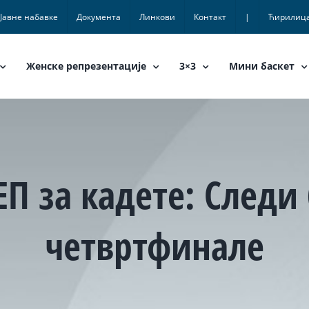
Јавне набавке
Документа
Линкови
Контакт
|
Ћирилиц
Женске репрезентације
3×3
Мини баскет
ЕП за кадете: Следи
четвртфинале