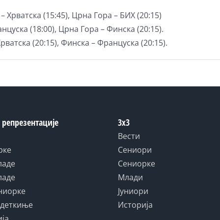
– Хрватска (15:45), Црна Гора – БИХ (20:15)
анцуска (18:00), Црна Гора – Финска (20:15).
Хрватска (20:15), Финска – Француска (20:15).
 репрезентације
3x3
Вести
рке
Сениори
ладе
Сениорке
ладе
Млади
униорке
Јуниори
адеткиње
Историја
ија