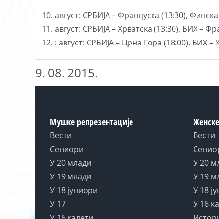
август: СРБИЈА – Француска (13:30), Финска 
август: СРБИЈА – Хрватска (13:30), БИХ – Фр
: август: СРБИЈА – Црна Гора (18:00), БИХ – 
9. 08. 2015.
Мушке репрезентације
Женске
Вести
Вести
Сениори
Сенио
У 20 млади
У 20 м
У 19 млади
У 19 м
У 18 јуниори
У 18 ј
У 17
У 16 к
У 16 кадети
Истор