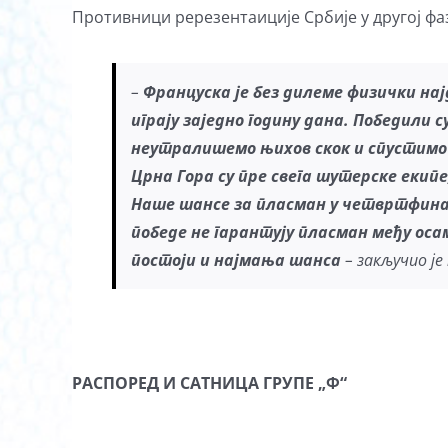
Противници ререзентаиције Србије у другој фа
–
Француска је
без дилеме
физички нај
играју заједно годину дана. Победили с
неутралишемо њихов скок и спустимо
Ц
рн
а
Гор
а су пре свега
шутерске
екипе
Наше ш
ансе за
пласман у четвртфин
победе не
гарантују
пласман
међу оса
постоји
и најмања
шанса
– закључио је
РАСПОРЕД И САТНИЦА ГРУПЕ „Ф“