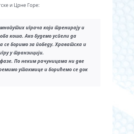
ске и Црне Горе:
мнопутих играча који тренирају и
 оба коша. Ако будемо успели да
да
се боримо за победу
.
Храватск
а
и
игру у
транзицији.
 фазе
.
По
неким рачуницам
а
ни
две
премимо утакмице и борићемо се док