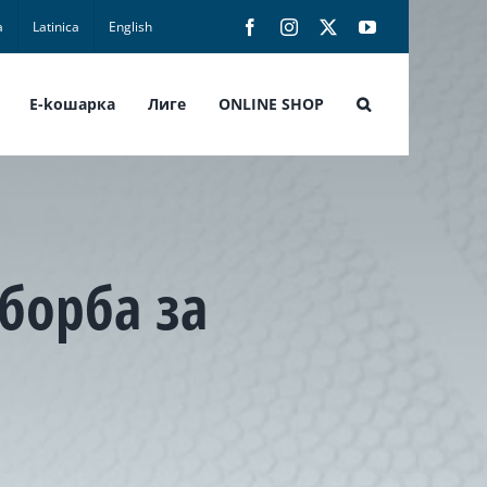
а
Latinica
English
Facebook
Instagram
X
YouTube
E-koшарка
Лиге
ONLINE SHOP
 борба за