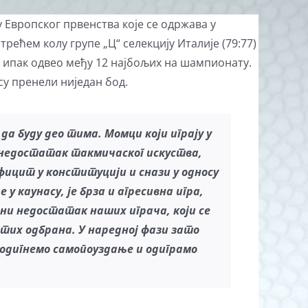
у Европског првенства које се одржава у
рећем колу групе „Ц“ селекцију Италије (79:77)
е ипак одвео међу 12 најбољих на шампионату.
су пренели ниједан бод.
да буду део тима. Момци који играју у
н недостатак такмичаског искуства,
фицит у конституцији и снази у односу
е у каунасу,
је брза и агресивна игра,
овни недостатак наших играча
, који се
стих одбрана
.
У наредној фази
зато
дигнемо самопоуздање и одиграмо