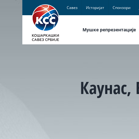
Skip
Савез
Историјат
Спонзори
to
content
Мушке репрезентације
Каунас, 