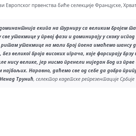
зи Европског првенства биће селекције Француске, Хрват
доминантнија екипа на турниру са великим бројем та
у све утакмице у првој фази и доминирају у скоку испод
 ритам утакмице на ма
ли
број поена имаћемо шансу 
, без великог броја високих играча
, које форсирају брзу 
але
нису велике
,
јер нисмо пренели ниједан бод из прве
м најбољих
. Наравно, даћемо све од себе да добро при
Ненад Трунић
, селектор кадетске репрезентације Србије