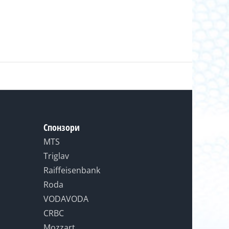
Спонзори
MTS
Triglav
Raiffeisenbank
Roda
VODAVODA
CRBC
Mozzart