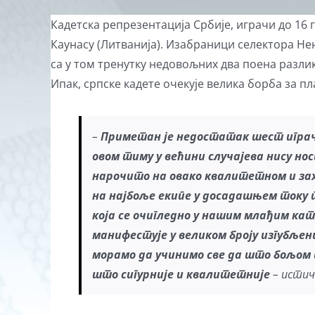
View
Кадетска репрезентација Србије, играчи до 16 г
Larger
Каунасу (Литванија). Изабраници селектора Нена
Image
са у том тренутку недовољних два поена разли
Ипак, српске кадете очекује велика борба за п
–
Приметан је недостатак
шест
играч
овом тиму у већини случајева нису но
нарочито на овако квалитетном и з
на најбоље екипе у досадашњем току
која се очигледно у нашим млађим кат
манифестује у
велик
ом
број
у
изгубљен
морамо да учинимо све да
што бољом 
што сигурније и квалитетније
– исти