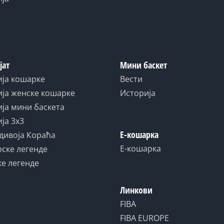
јат
Мини баскет
ија кошарке
Вести
ја женске кошарке
Историја
ја мини баскета
ја 3x3
Е-кошарка
дивоја Кораћа
Е-кошарка
ске легенде
е легенде
Линкови
FIBA
FIBA EUROPE