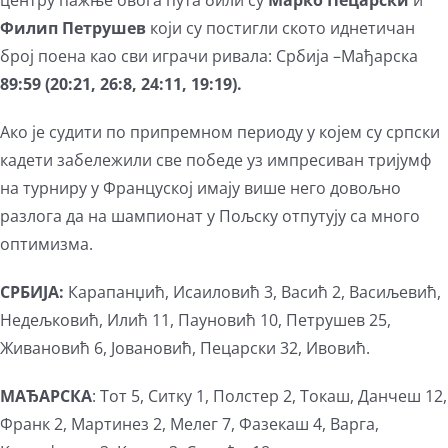
центру пажње овога пута били су
Марко Пецарски
и
Филип Петрушев
који су постигли ското иднетичан
број поена као сви играчи ривала: Србија –Мађарска
89:59 (20:21, 26:8, 24:11, 19:19).
Ако је судити по припремном периоду у којем су српски
кадети забележили све победе уз импресиван тријумф
на турниру у Француској имају више него довољно
разлога да на шампионат у Пољску отпутују са много
оптимизма.
СРБИЈА:
Карапанџић, Исаиловић 3, Васић 2, Васиљевић,
Недељковић, Илић 11, Пауновић 10, Петрушев 25,
Живановић 6, Јовановић, Пецарски 32, Ивовић.
МАЂАРСКА
: Тот 5, Ситку 1, Полстер 2, Токаш, Данчеш 12,
Франк 2, Мартинез 2, Мелег 7, Фазекаш 4, Варга,