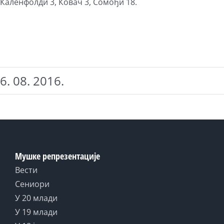
Каленфолди 3, Ковач 3, Сомођи 18.
6. 08. 2016.
Мушке репрезентације
Вести
Сениори
У 20 млади
У 19 млади