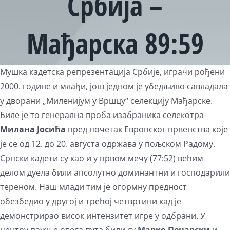
Србија –
Мађарска 89:59
View
Мушка кадетска репрезентација Србије, играчи рођени
Larger
2000. године и млађи, још једном је убедљиво савладала
Image
у дворани „Миленијум у Вршцу“ селекцију Мађарске.
Биле је то генерална проба изабраника селекотра
Милана Јосића
пред почетак Европског првенства које
је се од 12. до 20. августа одржава у пољском Радому.
Српски кадети су као и у првом мечу (77:52) већим
делом дуела били апсолутно доминантни и господарили
тереном. Наш млади тим је огормну предност
обезбедио у другој и трећој четвртини кад је
демонстрирао висок интензитет игре у одбрани. У