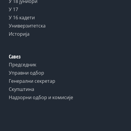
У 18 јуниори
У 17
У 16 кадети
Универзитетска
Историја
Савез
Председник
Управни одбор
Генерални секретар
Скупштина
Надзорни одбор и комисије