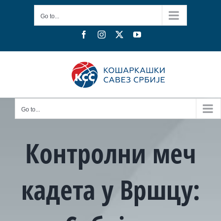
Skip
Go to...
to
content
Facebook
Instagram
X
YouTube
Go to...
Контролни меч
кадета у Вршцу: