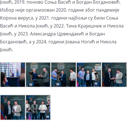
Јокић, 2019. поново Соња Васић и Богдан Богдановић.
Избор није организован 2020. године због пандемије
Корона вируса, у 2021. години најбољи су били Соња
Васић и Никола Јокић, у 2022. Тина Крајишник и Никола
Јокић, у 2023. Александра Црвендакић и Богдан
Богдановић, а у 2024. години Јована Ногић и Никола
Јокић.