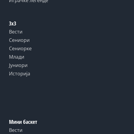
Играчке легенде
3x3
Вести
Сениори
Сениорке
Млади
Јуниори
Историја
Мини баскет
Вести