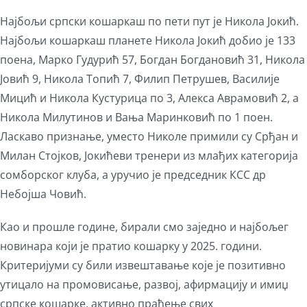
Најбољи српски кошаркаш по пети пут је Никола Јокић.
Најбољи кошаркаш планете Никола Јокић добио је 133
поена, Марко Гудурић 57, Богдан Богдановић 31, Никола
Јовић 9, Никола Топић 7, Филип Петрушев, Василије
Мицић и Никола Кустурица по 3, Алекса Аврамовић 2, а
Никола Милутинов и Вања Маринковић по 1 поен.
Ласкаво признање, уместо Николе примили су Срђан и
Милан Стојков, Јокићеви тренери из млађих категорија
сомборског клуба, а уручио је председник КСС др
Небојша Човић.
Као и прошле године, бирали смо заједно и најбољег
новинара који је пратио кошарку у 2025. години.
Критеријуми су били извештавање које је позитивно
утицало на промовисање, развој, афирмацију и имиџ
српске кошарке, активно праћење свих