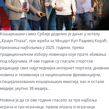
Кошаркашки савез Србије доделио је данас у хотелу
„Краун Плаза“, пре жреба за Моцарт Куп Радивој Кораћ,
признања најбољима у 2025. години, према
традиционалном избору новинара који прате збивања
под обручима. И ове године су гласале спортске
редакције свих најугледнијих интернет портала, дневних
новина и телевизија са националном фреквенцијом,
специјализованих кошаркашких емисија, као и остали
медији, укупно 38 медија…
Новина је да се ове године гласало за три најбоља
играча и три играчице, првом играчу и играчици