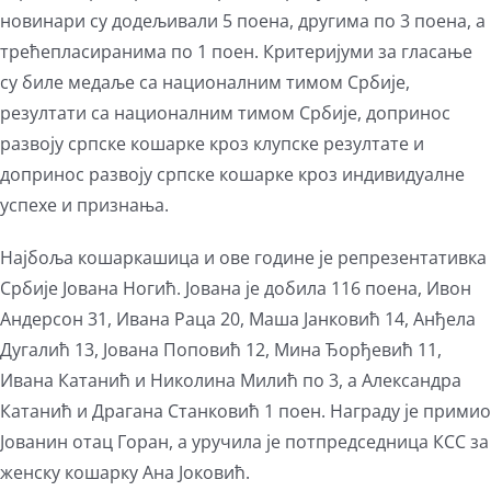
новинари су додељивали 5 поена, другима по 3 поена, а
трећепласиранима по 1 поен. Критеријуми за гласање
су биле медаље са националним тимом Србије,
резултати са националним тимом Србије, допринос
развоју српске кошарке кроз клупске резултате и
допринос развоју српске кошарке кроз индивидуалне
успехе и признања.
Најбоља кошаркашица и ове године је репрезентативка
Србије Јована Ногић. Јована је добила 116 поена, Ивон
Андерсон 31, Ивана Раца 20, Маша Јанковић 14, Анђела
Дугалић 13, Јована Поповић 12, Мина Ђорђевић 11,
Ивана Катанић и Николина Милић по 3, а Александра
Катанић и Драгана Станковић 1 поен. Награду је примио
Јованин отац Горан, а уручила је потпредседница КСС за
женску кошарку Ана Јоковић.