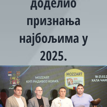
доделио
признања
најбољима у
2025.
View
Larger
Image