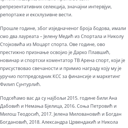
репрезентативних селекција, значајни интервјуи,
репортаже и ексклузивне вести.
Прошле године, због изједначеног броја бодова, имали
смо два лауреата – Јелену Медић из Спортала и Николу
Стојковића из Моцарт спорта. Ове године, ово
престижно признање освојио је Дарко Плавшић,
новинар и спортски коментатор ТВ Арена спорт, који је
присуствовао свечаности и примио награду коју му је
уручио потпредседник КСС за финансије и маркетинг
Филип Сунтурлић.
Подсећамо вас да су најбољи 2015. године били Ана
Дабовић и Немања Бјелица, 2016. Соња Петровић и
Милош Теодосић, 2017. Јелена Миловановић и Богдан
Богдановић, 2018. Александра Црвендакић и Никола