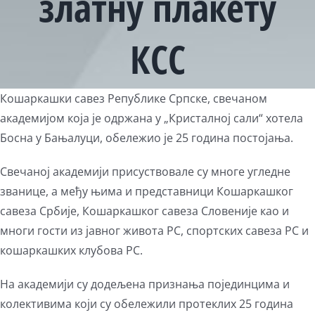
златну плакету
КСС
View
Кошаркашки савез Републике Српске, свечаном
Larger
академијом која је одржана у „Кристалној сали“ хотела
Image
Босна у Бањалуци, обележио је 25 година постојања.
Свечаној академији присуствовале су многе угледне
званице, а међу њима и представници Кошаркашког
савеза Србије, Кошаркашког савеза Словеније као и
многи гости из јавног живота РС, спортских савеза РС и
кошаркашких клубова РС.
На академији су додељена признања појединцима и
колективима који су обележили протеклих 25 година