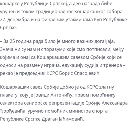
кошарке у Републици Српској, а део награда биће
уручен и током традиционалног Кошаркашког сабора
27. децембра и на финалним утакмицама Куп Републике
Српске.
– За 25 година рада било је много важних догађаја.
Значајни су нам и споразуми које смо потписали, међу
којима и онај са Кошаркашким савезом Србије који се
односи на размену играча, едукацију судија и тренера –
рекао је председник КСРС Борис Спасојевић.
Кошаркашки савез Србије добио је од КСРС златну
плакету, коју је Јовици Антонићу, првом помоћнику
селектора сениорске репрезентације Србије Александра
Ђорђевића, уручио помоћник министра спорта
Републике Срспке Драган Јаћимовић.